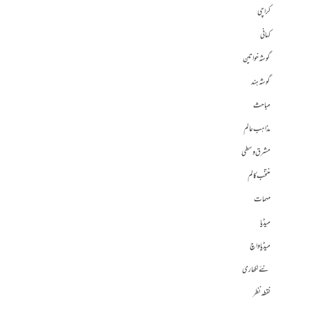
کراچی
کہانی
گوشہ خواتین
گوشہ ہند
مباحث
مذاہب عالم
مشرق وسطی
منتخب کالم
مہمات
میڈیا
میڈیا واچ
نئے لکھاری
نقطہ نظر