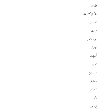
دینیات
سائنسی معلومات
سفرنامہ
سیرت
سیرت صحابہ
شاعری
شخصیات
صحت
طنز و مزاح
عالم اسلام
عسکری
کالم
کچھ خاص