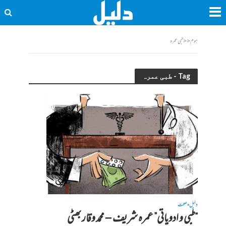
ہوم
<<
طبی عمرہ
Tag - طبی عمرہ
دلیل
صحت
•
“طبی و ادویاتی” عمرہ شریف – محمد وقار بھٹی