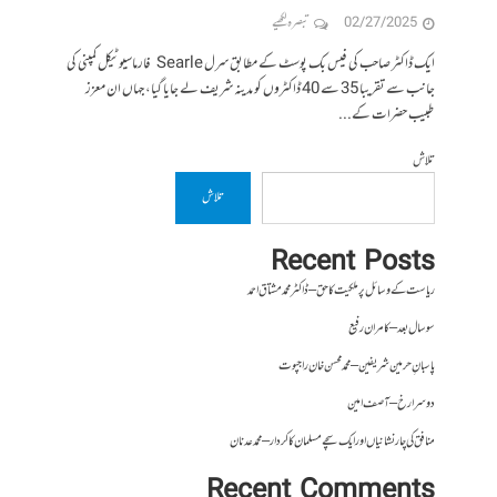
02/27/2025
تبصرہ لکھیے
ایک ڈاکٹر صاحب کی فیس بک پوسٹ کے مطابق سرل Searle فارماسیوٹیکل کمپنی کی
جانب سے تقریبا 35 سے 40 ڈاکٹروں کو مدینہ شریف لے جایا گیا، جہاں ان معزز
طبیب حضرات کے...
تلاش
تلاش
Recent Posts
ریاست کے وسائل پر ملکیت کا حق – ڈاکٹر محمد مشتاق احمد
سو سال بعد – کامران رفیع
پاسبانِ حرمین شریفین – محمد محسن خان راجپوت
دوسرا رخ – آصف امین
منافق کی چار نشانیاں اور ایک سچے مسلمان کا کردار – محمد عدنان
Recent Comments