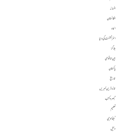
افسانہ
افغانستان
الحاد
انٹرٹینمنٹ کی دنیا
بلاگز
بین الاقوامی
پاکستان
تاریخ
تازہ ترین خبریں
تبصرہ کتب
تعلیم
ٹیکنالوجی
دلیل