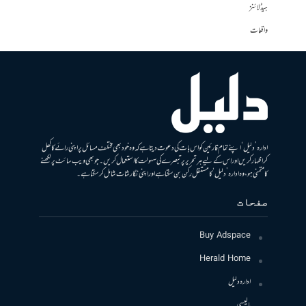
ہیڈلائنز
واقعات
ادارہ ’دلیل‘ اپنے تمام قارئین کو اس بات کی دعوت دیتا ہے کہ وہ خود بھی مختلف مسائل پر اپنی رائے کا کھل
کر اظہار کریں اور اس کے لیے ہر تحریر پر تبصرے کی سہولت کا استعمال کریں۔ جو بھی ویب سائٹ پر لکھنے
کا متمنی ہو، وہ ادارہ ’دلیل‘ کا مستقل رکن بن سکتا ہے اور اپنی نگارشات شامل کرسکتا ہے۔
صفحات
Buy Adspace
Herald Home
ادارہ دلیل
پالیسی