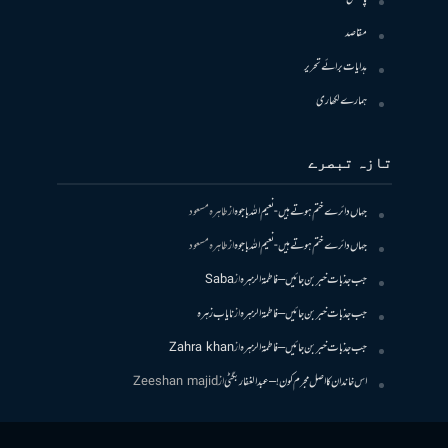
مقاصد
ہدایات برائے تحریر
ہمارے لکھاری
تازہ تبصرے
جہاں دائرے ختم ہوتے ہیں- نعیم اللہ باجوہ
از
طاہرہ مسعود
جہاں دائرے ختم ہوتے ہیں- نعیم اللہ باجوہ
از
طاہرہ مسعود
جب جذبات خبر بن جائیں – فاطمۃالزہرہ
از
Saba
جب جذبات خبر بن جائیں – فاطمۃالزہرہ
از
نایاب زہرہ
جب جذبات خبر بن جائیں – فاطمۃالزہرہ
از
Zahra khan
اس خاندان کا اصل مجرم کون! – عبدالغفار بگٹی
از
Zeeshan majid