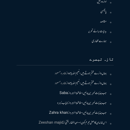
ادارہ دلیل
پالیسی
مقاصد
ہدایات برائے تحریر
ہمارے لکھاری
تازہ تبصرے
جہاں دائرے ختم ہوتے ہیں- نعیم اللہ باجوہ
از
طاہرہ مسعود
جہاں دائرے ختم ہوتے ہیں- نعیم اللہ باجوہ
از
طاہرہ مسعود
جب جذبات خبر بن جائیں – فاطمۃالزہرہ
از
Saba
جب جذبات خبر بن جائیں – فاطمۃالزہرہ
از
نایاب زہرہ
جب جذبات خبر بن جائیں – فاطمۃالزہرہ
از
Zahra khan
اس خاندان کا اصل مجرم کون! – عبدالغفار بگٹی
از
Zeeshan majid