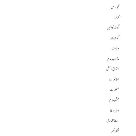
کچھ خاص
کہانی
گوشہ خواتین
گوشہ ہند
مباحث
مذاہب عالم
مشرق وسطی
معاشرت
معلومات
منتخب کالم
میڈیا واچ
نئے لکھاری
نقطہ نظر