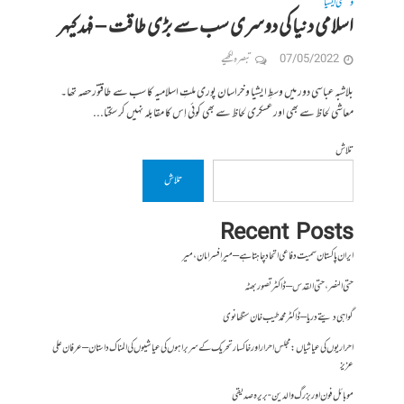
وسطی ایشیا
اسلامی دنیا کی دوسری سب سے بڑی طاقت – فہد کیہر
07/05/2022
تبصرہ لکھیے
بلاشبہ عباسی دور میں وسطِ ایشیا و خراسان پوری ملتِ اسلامیہ کا سب سے طاقتور حصہ تھا۔
معاشی لحاظ سے بھی اور عسکری لحاظ سے بھی کوئی اِس کا مقابلہ نہیں کر سکتا...
تلاش
تلاش
Recent Posts
ایران پاکستان سمیت دفاعی اتحاد چاہتا ہے – میر افسر امان،میر
حتی النصر ، حتی القدس – ڈاکٹر تصور بھٹہ
گواہی دیتے دریا – ڈاکٹر محمد طیب خان سنگھانوی
احراریوں کی عیاشیاں : مجلس احرار اور خاکسار تحریک کے سربراہوں کی عیاشیوں کی المناک داستان – عرفان علی
عزیز
موبائل فون اور بزرگ والدین- بریرہ صدیقی