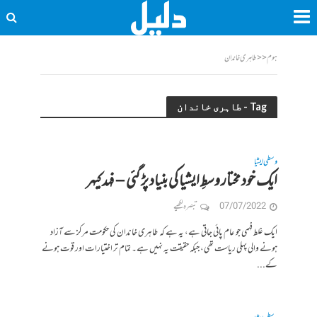
ہوم
<<
طاہری خاندان
Tag - طاہری خاندان
وسطی ایشیا
ایک خود مختار وسطِ ایشیا کی بنیاد پڑ گئی – فہد کیہر
07/07/2022
تبصرہ لکھیے
ایک غلط فہمی جو عام پائی جاتی ہے، یہ ہے کہ طاہری خاندان کی حکومت مرکز سے آزاد
ہونے والی پہلی ریاست تھی، جبکہ حقیقت یہ نہیں ہے۔ تمام تر اختیارات اور قوت ہونے
کے...