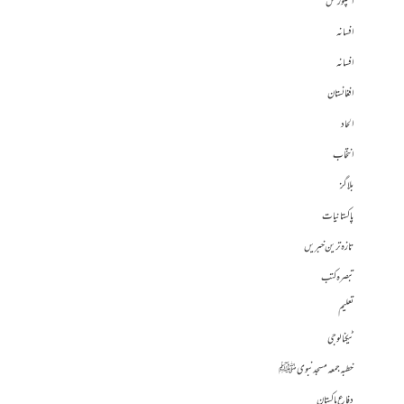
اسپورٹس
افسانہ
افسانہ
افغانستان
الحاد
انتخاب
بلاگز
پاکستانیات
تازہ ترین خبریں
تبصرہ کتب
تعلیم
ٹیکنالوجی
خطبہ جمعہ مسجد نبوی ﷺ
دفاع پاکستان