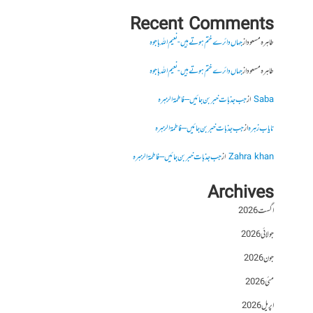
Recent Comments
طاہرہ مسعود
از
جہاں دائرے ختم ہوتے ہیں- نعیم اللہ باجوہ
طاہرہ مسعود
از
جہاں دائرے ختم ہوتے ہیں- نعیم اللہ باجوہ
Saba
از
جب جذبات خبر بن جائیں – فاطمۃالزہرہ
نایاب زہرہ
از
جب جذبات خبر بن جائیں – فاطمۃالزہرہ
Zahra khan
از
جب جذبات خبر بن جائیں – فاطمۃالزہرہ
Archives
اگست 2026
جولائی 2026
جون 2026
مئی 2026
اپریل 2026