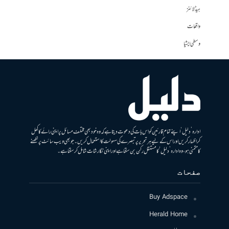
ہیڈلائنز
واقعات
وسطی ایشیا
ادارہ ’دلیل‘ اپنے تمام قارئین کو اس بات کی دعوت دیتا ہے کہ وہ خود بھی مختلف مسائل پر اپنی رائے کا کھل
کر اظہار کریں اور اس کے لیے ہر تحریر پر تبصرے کی سہولت کا استعمال کریں۔ جو بھی ویب سائٹ پر لکھنے
کا متمنی ہو، وہ ادارہ ’دلیل‘ کا مستقل رکن بن سکتا ہے اور اپنی نگارشات شامل کرسکتا ہے۔
صفحات
Buy Adspace
Herald Home