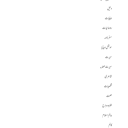
دلیل
دینیات
روحانیات
سفرنامہ
سوشل میڈیا
سیرت
سیرت صحابہ
شاعری
شخصیات
صحت
طنز و مزاح
عالم اسلام
کالم