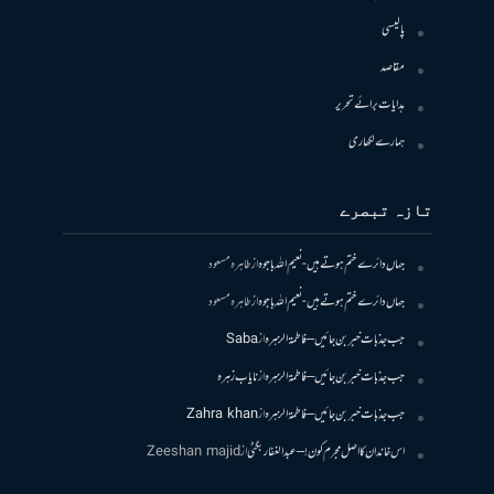
پالیسی
مقاصد
ہدایات برائے تحریر
ہمارے لکھاری
تازہ تبصرے
جہاں دائرے ختم ہوتے ہیں- نعیم اللہ باجوہ
از
طاہرہ مسعود
جہاں دائرے ختم ہوتے ہیں- نعیم اللہ باجوہ
از
طاہرہ مسعود
جب جذبات خبر بن جائیں – فاطمۃالزہرہ
از
Saba
جب جذبات خبر بن جائیں – فاطمۃالزہرہ
از
نایاب زہرہ
جب جذبات خبر بن جائیں – فاطمۃالزہرہ
از
Zahra khan
اس خاندان کا اصل مجرم کون! – عبدالغفار بگٹی
از
Zeeshan majid