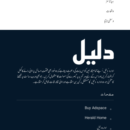
ہیڈلائنز
واقعات
وسطی ایشیا
ادارہ ’دلیل‘ اپنے تمام قارئین کو اس بات کی دعوت دیتا ہے کہ وہ خود بھی مختلف مسائل پر اپنی رائے کا کھل
کر اظہار کریں اور اس کے لیے ہر تحریر پر تبصرے کی سہولت کا استعمال کریں۔ جو بھی ویب سائٹ پر لکھنے
کا متمنی ہو، وہ ادارہ ’دلیل‘ کا مستقل رکن بن سکتا ہے اور اپنی نگارشات شامل کرسکتا ہے۔
صفحات
Buy Adspace
Herald Home
ادارہ دلیل