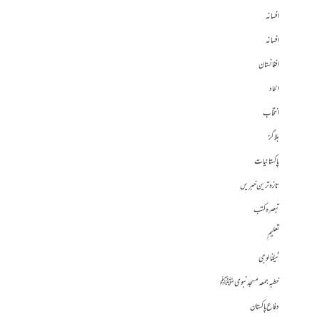
افسانہ
افسانہ
افغانستان
الحاد
انتخاب
بلاگز
پاکستانیات
تازہ ترین خبریں
تبصرہ کتب
تعلیم
ٹیکنالوجی
خطبہ جمعہ مسجد نبوی ﷺ
دفاع پاکستان