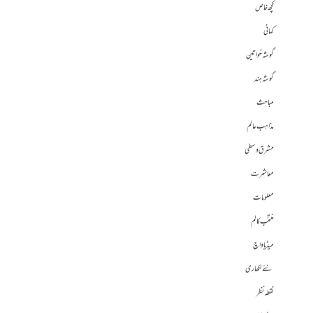
کچھ خاص
کہانی
گوشہ خواتین
گوشہ ہند
مباحث
مذاہب عالم
مشرق وسطی
معاشرت
معلومات
منتخب کالم
میڈیا واچ
نئے لکھاری
نقطہ نظر