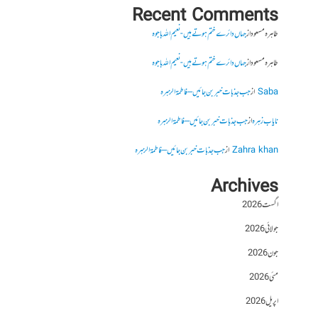
Recent Comments
طاہرہ مسعود
از
جہاں دائرے ختم ہوتے ہیں- نعیم اللہ باجوہ
طاہرہ مسعود
از
جہاں دائرے ختم ہوتے ہیں- نعیم اللہ باجوہ
Saba
از
جب جذبات خبر بن جائیں – فاطمۃالزہرہ
نایاب زہرہ
از
جب جذبات خبر بن جائیں – فاطمۃالزہرہ
Zahra khan
از
جب جذبات خبر بن جائیں – فاطمۃالزہرہ
Archives
اگست 2026
جولائی 2026
جون 2026
مئی 2026
اپریل 2026