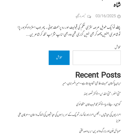
شاہ
03/16/2025
تبصرہ لکھیے
پہلے تو ایک طویل عرصہ نثری نظم کی قبولیت اور رد پر بحث ہوئی ۔ پھر جب استرداد کمزور پڑا
تو شاعری جنہیں چھو کر بھی نہیں گزری تھی وہ بھی اناپ شڑاپ لکھ کر شاعر بن...
تلاش
تلاش
Recent Posts
ایران پاکستان سمیت دفاعی اتحاد چاہتا ہے – میر افسر امان،میر
حتی النصر ، حتی القدس – ڈاکٹر تصور بھٹہ
گواہی دیتے دریا – ڈاکٹر محمد طیب خان سنگھانوی
احراریوں کی عیاشیاں : مجلس احرار اور خاکسار تحریک کے سربراہوں کی عیاشیوں کی المناک داستان – عرفان علی
عزیز
موبائل فون اور بزرگ والدین- بریرہ صدیقی