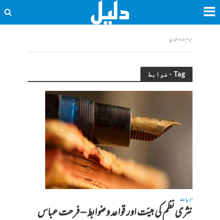
ہوم
<<
ضوابط
Tag - ضوابط
ادبیات
نثری نظم کی ہیئت اور قواعد و ضوابط – فرحت عباس