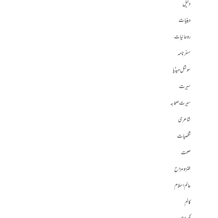
دلیل
دینیات
روحانیات
سفرنامہ
سوشل میڈیا
سیرت
سیرت صحابہ
شاعری
شخصیات
صحت
طنز و مزاح
عالم اسلام
کالم