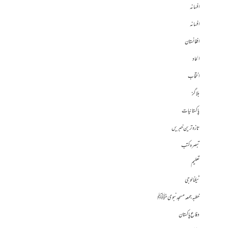
افسانہ
افسانہ
افغانستان
الحاد
انتخاب
بلاگز
پاکستانیات
تازہ ترین خبریں
تبصرہ کتب
تعلیم
ٹیکنالوجی
خطبہ جمعہ مسجد نبوی ﷺ
دفاع پاکستان