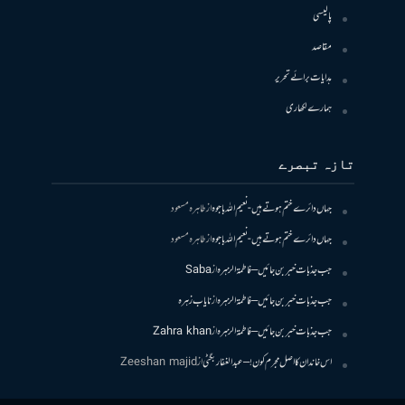
پالیسی
مقاصد
ہدایات برائے تحریر
ہمارے لکھاری
تازہ تبصرے
جہاں دائرے ختم ہوتے ہیں- نعیم اللہ باجوہ
از
طاہرہ مسعود
جہاں دائرے ختم ہوتے ہیں- نعیم اللہ باجوہ
از
طاہرہ مسعود
جب جذبات خبر بن جائیں – فاطمۃالزہرہ
از
Saba
جب جذبات خبر بن جائیں – فاطمۃالزہرہ
از
نایاب زہرہ
جب جذبات خبر بن جائیں – فاطمۃالزہرہ
از
Zahra khan
اس خاندان کا اصل مجرم کون! – عبدالغفار بگٹی
از
Zeeshan majid