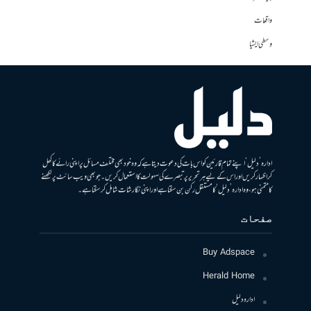
واقعات
وسطی ایشیا
ادارہ ’دلیل‘ اپنے تمام قارئین کو اس بات کی دعوت دیتا ہے کہ وہ خود بھی مختلف مسائل پر اپنی رائے کا کھل
کر اظہار کریں اور اس کے لیے ہر تحریر پر تبصرے کی سہولت کا استعمال کریں۔ جو بھی ویب سائٹ پر لکھنے
کا متمنی ہو، وہ ادارہ ’دلیل‘ کا مستقل رکن بن سکتا ہے اور اپنی نگارشات شامل کرسکتا ہے۔
صفحات
Buy Adspace
Herald Home
ادارہ دلیل