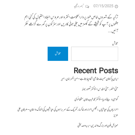
07/15/2025
تبصرہ لکھیے
ترکیہ کے شہروں خاص طور پر دارالحکومت انقرہ اور عروس البلاد استنبول کی کئی اہم
جگہوں پر آ پ کو شیشے کے کیسز میں جلی ہوئی کاریں اور سڑکوں پر گہرے گڑھے نظر
آئیں...
تلاش
تلاش
Recent Posts
ایران پاکستان سمیت دفاعی اتحاد چاہتا ہے – میر افسر امان،میر
حتی النصر ، حتی القدس – ڈاکٹر تصور بھٹہ
گواہی دیتے دریا – ڈاکٹر محمد طیب خان سنگھانوی
احراریوں کی عیاشیاں : مجلس احرار اور خاکسار تحریک کے سربراہوں کی عیاشیوں کی المناک داستان – عرفان علی
عزیز
موبائل فون اور بزرگ والدین- بریرہ صدیقی