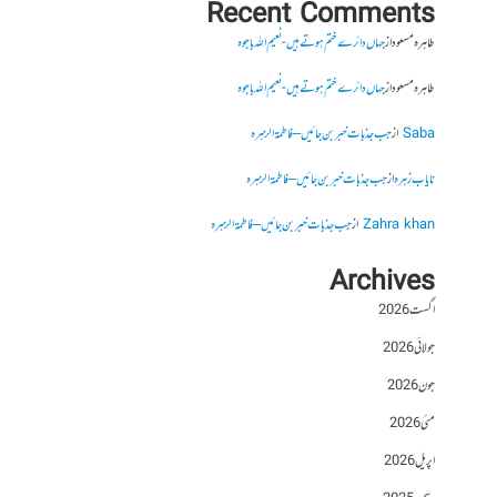
Recent Comments
طاہرہ مسعود
از
جہاں دائرے ختم ہوتے ہیں- نعیم اللہ باجوہ
طاہرہ مسعود
از
جہاں دائرے ختم ہوتے ہیں- نعیم اللہ باجوہ
Saba
از
جب جذبات خبر بن جائیں – فاطمۃالزہرہ
نایاب زہرہ
از
جب جذبات خبر بن جائیں – فاطمۃالزہرہ
Zahra khan
از
جب جذبات خبر بن جائیں – فاطمۃالزہرہ
Archives
اگست 2026
جولائی 2026
جون 2026
مئی 2026
اپریل 2026