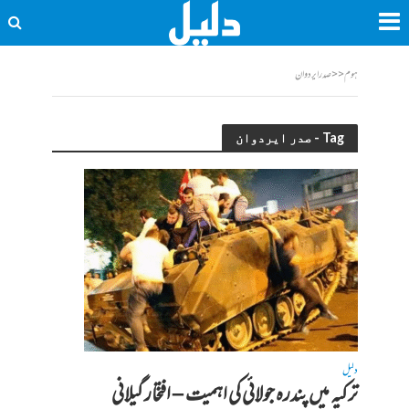
ہوم
<<
صدر ایردوان
Tag - صدر ایردوان
دلیل
ترکیہ میں پندرہ جولائی کی اہمیت – افتخار گیلانی