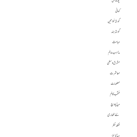
کچھ خاص
کہانی
گوشہ خواتین
گوشہ ہند
مباحث
مذاہب عالم
مشرق وسطی
معاشرت
معلومات
منتخب کالم
میڈیا واچ
نئے لکھاری
نقطہ نظر
ہیڈلائنز