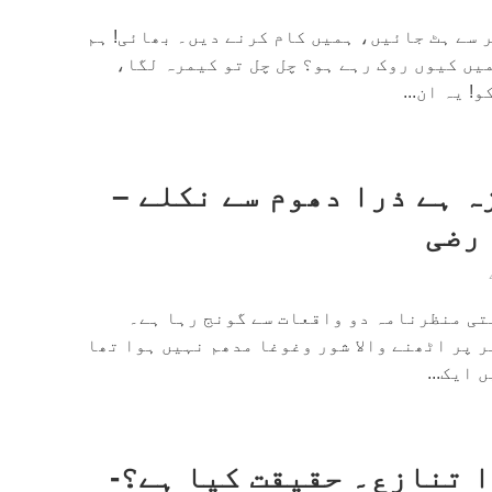
 سے ہٹ جائیں، ہمیں کام کرنے دیں۔ بھائی! ہم
یں کیوں روک رہے ہو؟ چل چل تو کیمرہ لگا،
! یہ ان...
ہ ہے ذرا دھوم سے نکلے –
رضی
تی منظرنامہ دو واقعات سے گونج رہا ہے۔
 پر اٹھنے والا شور وغوغا مدھم نہیں ہوا تھا
 ایک...
ا تنازع۔ حقیقت کیا ہے؟-