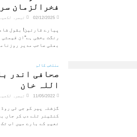
فخرالزمان سر
02/12/2025
تبصرہ لکھیے
پیارے قارئین! بقول شاعر
رنگت بخشی ہے“ان قیمتی 
بھٹی صاحب مدیر روزنامہ 
منتخب کالم
صحافی اندر با
اللہ خان
11/05/2022
تبصرہ لکھیے
گزشتہ پیر کو جی ٹی روڈ 
کنٹینر تلے دب کر جاں ب
نعیم کے بارے میں اب تک آ