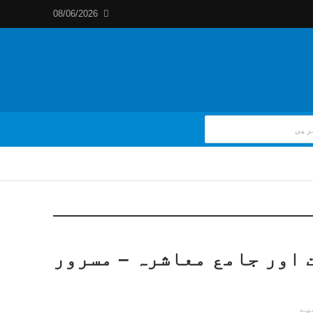
08/06/2026
 اور جامع معاشرہ – مسرور
یے