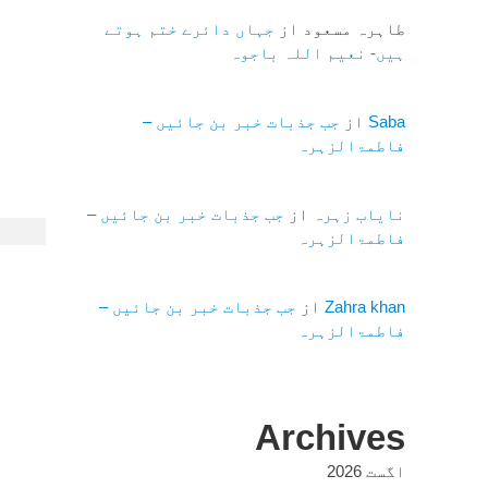
طاہرہ مسعود
از
جہاں دائرے ختم ہوتے
ہیں- نعیم اللہ باجوہ
Saba
از
جب جذبات خبر بن جائیں –
فاطمۃالزہرہ
نایاب زہرہ
از
جب جذبات خبر بن جائیں –
فاطمۃالزہرہ
Zahra khan
از
جب جذبات خبر بن جائیں –
فاطمۃالزہرہ
Archives
اگست 2026