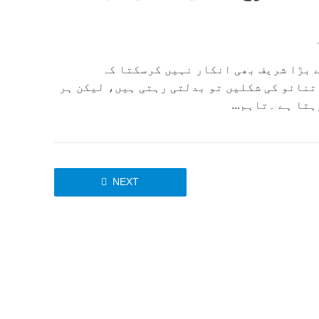
 بڑا شریف بھی انکار نہیں کرسکتا کہ
تنائو کی شکلیں تو بدلتی رہتی ہیں، لیکن ہر
تا ہے ۔تاہم...
NEXT