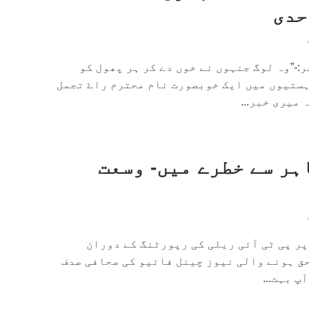
حدی
:-”وہ لوگ جنہوں نے خوں دے کر ہر پھول کو
ہستیوں میں ایک خوبصورت نام محترم راۓ تجمل
میری خبر...
ہر سے خطرے میں- وسعت
پر پی ٹی آئی ریلی کی رپورٹنگ کے دوران
حق ہونے والی نیوز چینل فائیو کی صحافی صدف
پ بہت...