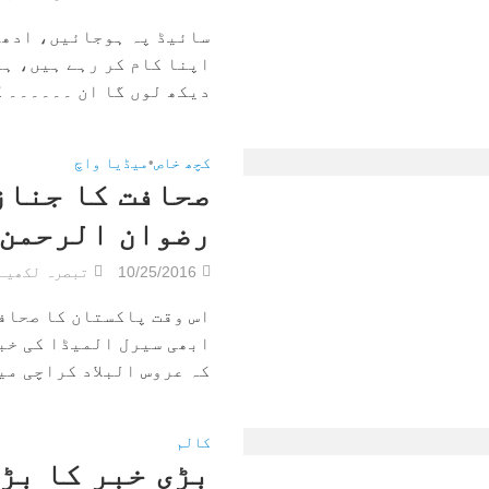
سائیڈ پہ ہوجائیں، ادھر
اپنا کام کر رہے ہیں، ہم
دیکھ لوں گا ان ۔۔۔۔۔۔ کو
کچھ خاص
•
میڈیا واچ
صحافت کا جناز
رضوان الرحمن 
10/25/2016
تبصرہ لکھیے
اس وقت پاکستان کا صحاف
ابھی سیرل المیڈا کی خبر
کہ عروس البلاد کراچی میں
کالم
بڑی خبر کا بڑ