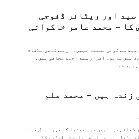
سید اور ریٹائر ڈفوجی
 کا – محمد عامر خاکوانی
سید سے کوئی مسئلہ نہیں۔ ان سے کبھی ملاقات
یڈ ہیں شاید۔ اعزاز سید اچھے صحافی ہیں،
یں، خبر...
 زندہ ہیں – محمد علم
و ڈھائی دہائیوں میں میڈیا کا چہرہ بدل گیا
ؤ بڑھا ہے،اور اس سے وابستہ لوگوں کا