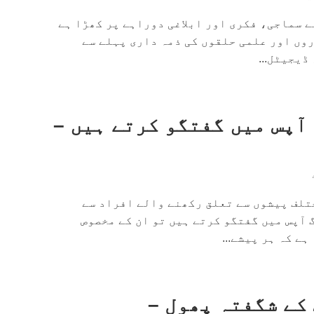
 سماجی، فکری اور ابلاغی دوراہے پر کھڑا ہے
وں اور علمی حلقوں کی ذمہ داری پہلے سے
ڈیجیٹل...
آپس میں گفتگو کرتے ہیں –
تلف پیشوں سے تعلق رکھنے والے افراد سے
 آپس میں گفتگو کرتے ہیں تو ان کے مخصوص
ے کہ ہر پیشے...
 کے شگفتہ پھول –