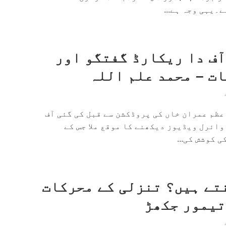
۔یہی وجہ ہے...
آف دا ریکارڈ گفتگو اور
ات – محمد علم اللہ
عظم عمران خاں کی پروڈکشن سے قبل کی گئی آف
ائرل ویڈیوز دیکھنے کا موقع ملا جس کے
 کوشش کی...
تے ہیں؟ تنزلی کے محرکات
تیمور جکھڑ