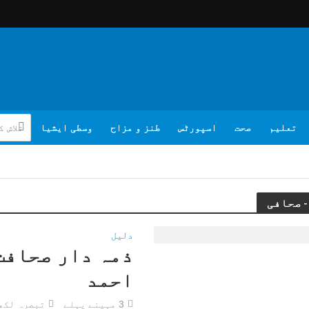
تعلیم
صحت
اسپورٹس
طنز و مزاح
وسطی ایشیا
دلیل
ذمہ دار صحافت
احمد
3 مہینے پہلے
تبصرہ لکھ