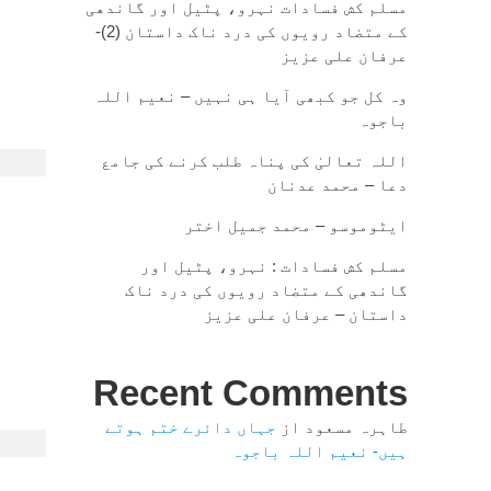
مسلم کش فسادات نہرو، پٹیل اور گاندھی
کے متضاد رویوں کی درد ناک داستان (2)-
عرفان علی عزیز
وہ کل جو کبھی آیا ہی نہیں – نعیم اللہ
باجوہ
اللہ تعالیٰ کی پناہ طلب کرنے کی جامع
دعا – محمد عدنان
ایٹوموسو – محمد جمیل اختر
مسلم کش فسادات : نہرو، پٹیل اور
گاندھی کے متضاد رویوں کی درد ناک
داستان – عرفان علی عزیز
Recent Comments
طاہرہ مسعود
از
جہاں دائرے ختم ہوتے
ہیں- نعیم اللہ باجوہ