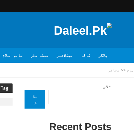
بلاگز
کالم
ہیڈلائنز
نقطہ نظر
عالم اسلام
ہوم
<<
صحافی
تلاش
Tag - صحافی
تلا
ش
Recent Posts