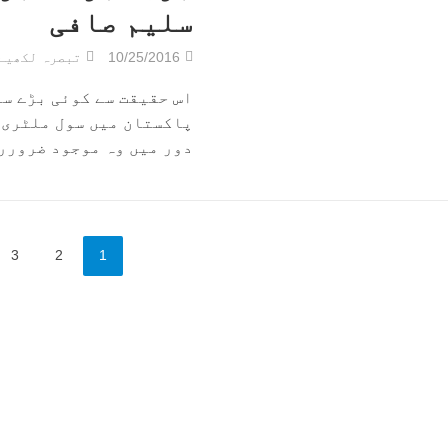
سلیم صافی
10/25/2016
تبصرہ لکھیے
اس حقیقت سے کوئی بڑے سے
پاکستان میں سول ملٹری 
دور میں وہ موجود ضروررہ
3
2
1