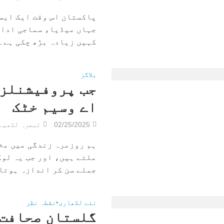
پاکستان اس وقت ایک ایسے
جہاں میڈیا، سماجی ادار
کہیں زیادہ بڑھ چکی ہے۔ 
بلاگز
جب پروفیشنلز 
اے وسیم خٹک
02/25/2025
تبصرہ لکھیے
ہم روزمرہ زندگی میں مخ
ملتے ہیں، اور جب یہ لوگ
جملے سن کر اندازہ ہوتا ہ
نئے لکھاری
•
نقطہ نظر
گلستانِ صحافت