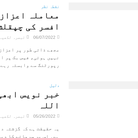
نقطہ نظر
معاملہ اعزاز 
افسر کی چپقلش
06/07/2022
تبصرہ لکھیے
مجھے ذاتی طور پر اعزاز 
نہیں ہوئی، فیس بک پر ا
رپورٹنگ سے وابستہ رہے ہ
دلیل
خبر نویس ابھی
اللہ
05/26/2022
تبصرہ لکھیے
یہ حقیقت ہے کہ گزشتہ د
ہے۔ اس پر سرمائے کا دبا