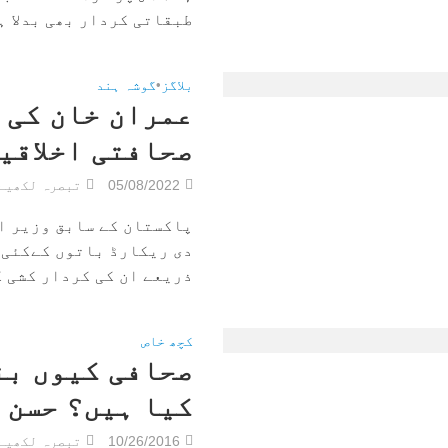
طبقاتی کردار بھی بدلا ہے
بلاگز
•
گوشہ ہند
عمران خان کی 
صحافتی اخلاقی
05/08/2022
تبصرہ لکھیے
پاکستان کے سابق وزیر ا
دی ریکارڈ باتوں کےکئی و
ذریعے ان کی کردار کشی کی
کچھ خاص
صحافی کیوں بن
کیا ہیں؟ حسن 
10/26/2016
تبصرہ لکھیے