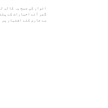
اتوار کی صبح یہ کالم لک
گھر آئے اخبارات کے پلند
سے جاری کئے اشتہار پر نظ