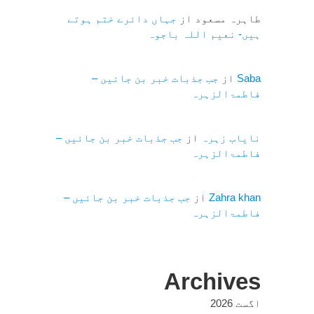
طاہرہ مسعود
از
جہاں دائرے ختم ہوتے
ہیں- نعیم اللہ باجوہ
Saba
از
جب جذبات خبر بن جائیں –
فاطمۃالزہرہ
نایاب زہرہ
از
جب جذبات خبر بن جائیں –
فاطمۃالزہرہ
Zahra khan
از
جب جذبات خبر بن جائیں –
فاطمۃالزہرہ
Archives
اگست 2026