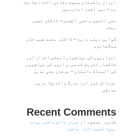
ایران پاکستان سمیت دفاعی اتحاد چاہتا
ہے – میر افسر امان،میر
حتی النصر ، حتی القدس – ڈاکٹر تصور
بھٹہ
گواہی دیتے دریا – ڈاکٹر محمد طیب خان
سنگھانوی
احراریوں کی عیاشیاں : مجلس احرار اور
خاکسار تحریک کے سربراہوں کی عیاشیوں
کی المناک داستان – عرفان علی عزیز
موبائل فون اور بزرگ والدین- بریرہ
صدیقی
Recent Comments
طاہرہ مسعود
از
جہاں دائرے ختم ہوتے
ہیں- نعیم اللہ باجوہ