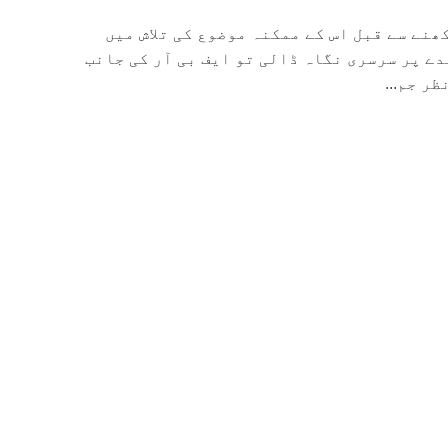
ھنے سے قبل اس کے ممکنہ موضوع کی تلاش میں
ے پر سرسری نگاہ ڈالی تو ایف بی آر کی جانب
ر جم...