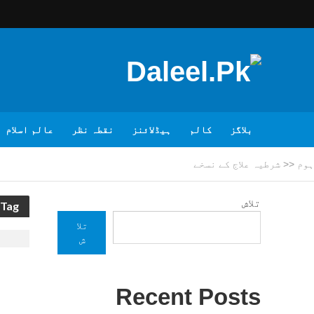
بلاگز
کالم
ہیڈلائنز
نقطہ نظر
عالم اسلام
ہوم
<<
شرطیہ علاج کے نسخے
تلاش
Tag - شرطیہ علاج کے نسخے
تلا
ش
Recent Posts