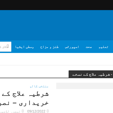
تعلیم
صحت
اسپورٹس
طنز و مزاح
وسطی ایشیا
منتخب کالم
شرطیہ علاج کے 
خریداری – نصر
09/12/2022
تبصرہ لکھیے