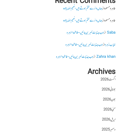
Recent Comments
طاہرہ مسعود
از
جہاں دائرے ختم ہوتے ہیں- نعیم اللہ باجوہ
طاہرہ مسعود
از
جہاں دائرے ختم ہوتے ہیں- نعیم اللہ باجوہ
Saba
از
جب جذبات خبر بن جائیں – فاطمۃالزہرہ
نایاب زہرہ
از
جب جذبات خبر بن جائیں – فاطمۃالزہرہ
Zahra khan
از
جب جذبات خبر بن جائیں – فاطمۃالزہرہ
Archives
اگست 2026
جولائی 2026
جون 2026
مئی 2026
اپریل 2026
دسمبر 2025