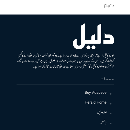
وسطی ایشیا
ادارہ ’دلیل‘ اپنے تمام قارئین کو اس بات کی دعوت دیتا ہے کہ وہ خود بھی مختلف مسائل پر اپنی رائے کا کھل
کر اظہار کریں اور اس کے لیے ہر تحریر پر تبصرے کی سہولت کا استعمال کریں۔ جو بھی ویب سائٹ پر لکھنے
کا متمنی ہو، وہ ادارہ ’دلیل‘ کا مستقل رکن بن سکتا ہے اور اپنی نگارشات شامل کرسکتا ہے۔
صفحات
Buy Adspace
Herald Home
ادارہ دلیل
پالیسی