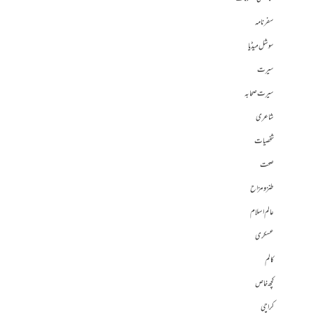
سفرنامہ
سوشل میڈیا
سیرت
سیرت صحابہ
شاعری
شخصیات
صحت
طنز و مزاح
عالم اسلام
عسکری
کالم
کچھ خاص
کراچی