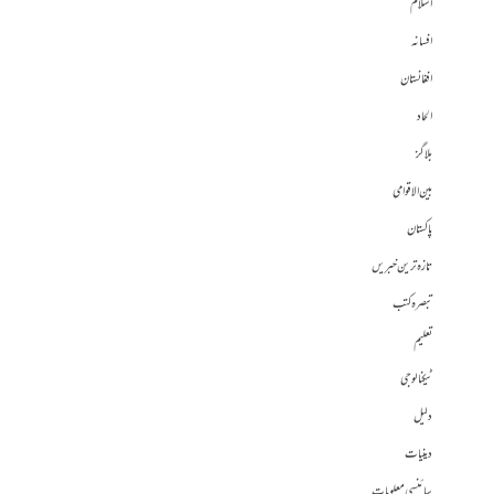
اسلام
افسانہ
افغانستان
الحاد
بلاگز
بین الاقوامی
پاکستان
تازہ ترین خبریں
تبصرہ کتب
تعلیم
ٹیکنالوجی
دلیل
دینیات
سائنسی معلومات