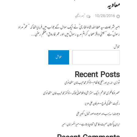
معاویہ
10/28/2016
تبصرہ لکھیے
امیر شریعت سید عطا اللہ شاہ بخاری ؒ نے ایک سوال کے جواب میں فرمایا تھا کہ ’’عمر ؓ مراد
رسول ؐہے ‘‘یعنی دیگر صحابہ کرامؓ مرید رسولؐ ہیں اور عمر فاروق اعظم رضی...
تلاش
تلاش
Recent Posts
توازن، تدبیر اور بجلی کا نظام – ڈاکٹر محمد طیب خان سنگھانوی
عصرِ نو کا فکری تلاطم: ایک سقراطی و افلاطونی محاکمہ – ڈاکٹر محمد طیب خان سنگھانوی
رنجیت سنگھ کی فوج – عرفان علی عزیز
وجودِ خدا، مذہب اور موجودہ صورتحال- کبیر علی
ایران پاکستان سمیت دفاعی اتحاد چاہتا ہے – میر افسر امان،میر