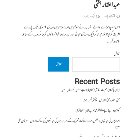
عبدالغفار بگٹی
3 مہینے پہلے
ایک تبصرہ
اس سفید چمڑے والے انسان نے سولہویں اور سترہویں صدی عیسوی تک پورے
افریقہ کو اپنا غلام بناکر ایک منڈی سجائی اور ان سادھا لو انسانوں کو جانوروں کے ساتھ
باندھ کر...
تلاش
تلاش
Recent Posts
ایران پاکستان سمیت دفاعی اتحاد چاہتا ہے – میر افسر امان،میر
حتی النصر ، حتی القدس – ڈاکٹر تصور بھٹہ
گواہی دیتے دریا – ڈاکٹر محمد طیب خان سنگھانوی
احراریوں کی عیاشیاں : مجلس احرار اور خاکسار تحریک کے سربراہوں کی عیاشیوں کی المناک داستان – عرفان علی
عزیز