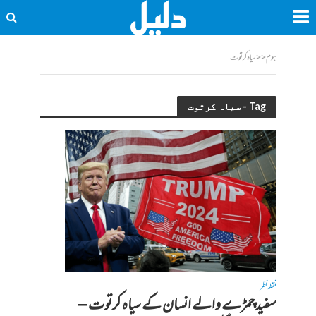
ہوم
<<
سیاہ کرتوت
Tag - سیاہ کرتوت
نقطہ نظر
سفید چمڑے والے انسان کے سیاہ کرتوت –