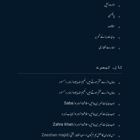
ادارہ دلیل
پالیسی
مقاصد
ہدایات برائے تحریر
ہمارے لکھاری
تازہ تبصرے
جہاں دائرے ختم ہوتے ہیں- نعیم اللہ باجوہ
از
طاہرہ مسعود
جہاں دائرے ختم ہوتے ہیں- نعیم اللہ باجوہ
از
طاہرہ مسعود
جب جذبات خبر بن جائیں – فاطمۃالزہرہ
از
Saba
جب جذبات خبر بن جائیں – فاطمۃالزہرہ
از
نایاب زہرہ
جب جذبات خبر بن جائیں – فاطمۃالزہرہ
از
Zahra khan
اس خاندان کا اصل مجرم کون! – عبدالغفار بگٹی
از
Zeeshan majid