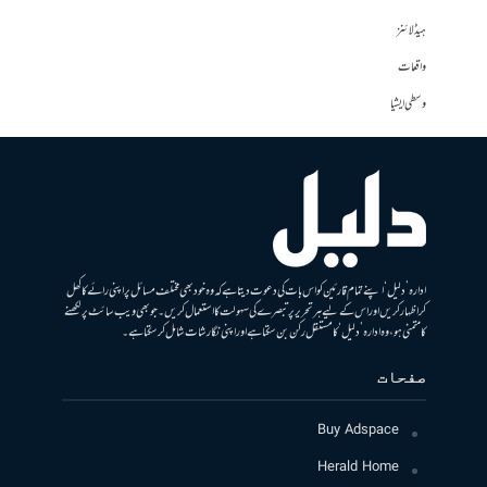
ہیڈلائنز
واقعات
وسطی ایشیا
ادارہ ’دلیل‘ اپنے تمام قارئین کو اس بات کی دعوت دیتا ہے کہ وہ خود بھی مختلف مسائل پر اپنی رائے کا کھل
کر اظہار کریں اور اس کے لیے ہر تحریر پر تبصرے کی سہولت کا استعمال کریں۔ جو بھی ویب سائٹ پر لکھنے
کا متمنی ہو، وہ ادارہ ’دلیل‘ کا مستقل رکن بن سکتا ہے اور اپنی نگارشات شامل کرسکتا ہے۔
صفحات
Buy Adspace
Herald Home