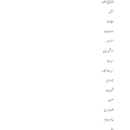
دفاع پاکستان
دلیل
دینیات
روحانیات
سفرنامہ
سوشل میڈیا
سیرت
سیرت صحابہ
شاعری
شخصیات
صحت
طنز و مزاح
عالم اسلام