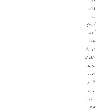
کالم
کچھ خاص
کہانی
گوشہ خواتین
گوشہ ہند
مباحث
مذاہب عالم
مشرق وسطی
معاشرت
معلومات
منتخب کالم
میڈیا واچ
نئے لکھاری
نقطہ نظر