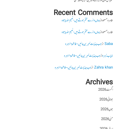
موبائل فون اور بزرگ والدین- بریرہ صدیقی
Recent Comments
طاہرہ مسعود
از
جہاں دائرے ختم ہوتے ہیں- نعیم اللہ باجوہ
طاہرہ مسعود
از
جہاں دائرے ختم ہوتے ہیں- نعیم اللہ باجوہ
Saba
از
جب جذبات خبر بن جائیں – فاطمۃالزہرہ
نایاب زہرہ
از
جب جذبات خبر بن جائیں – فاطمۃالزہرہ
Zahra khan
از
جب جذبات خبر بن جائیں – فاطمۃالزہرہ
Archives
اگست 2026
جولائی 2026
جون 2026
مئی 2026