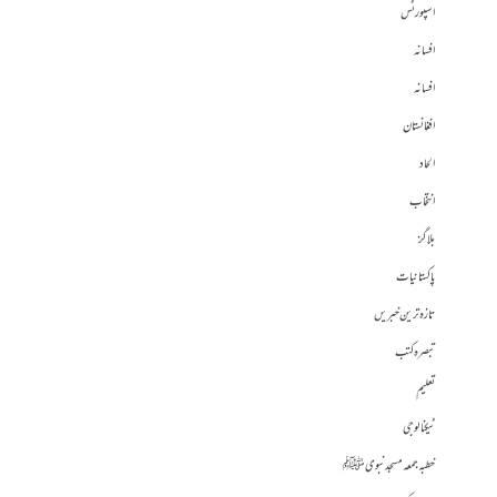
اسپورٹس
افسانہ
افسانہ
افغانستان
الحاد
انتخاب
بلاگز
پاکستانیات
تازہ ترین خبریں
تبصرہ کتب
تعلیم
ٹیکنالوجی
خطبہ جمعہ مسجد نبوی ﷺ