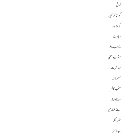
کہانی
گوشہ خواتین
گوشہ ہند
مباحث
مذاہب عالم
مشرق وسطی
معاشرت
معلومات
منتخب کالم
میڈیا واچ
نئے لکھاری
نقطہ نظر
ہیڈلائنز