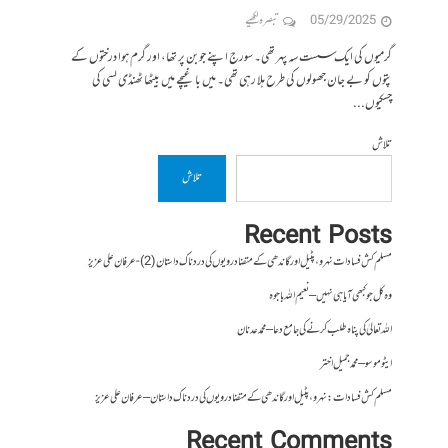
05/29/2025
تبصرہ لکھیے
گرمیوں کی ایک سست سہ پہر تھی۔ سورج اپنے جوبن پر تھا، اور گرم ہوا درختوں کے
پتوں کو بے جان جھولوں کی طرح ہلا رہی تھی۔ میں باغیچے میں بیٹھا ٹھنڈی لسی کی
چسکیوں...
تلاش
تلاش
Recent Posts
مسلم کش فسادات نہرو، پٹیل اور گاندھی کے متضاد رویوں کی درد ناک داستان (2)- عرفان علی عزیز
وہ کل جو کبھی آیا ہی نہیں – نعیم اللہ باجوہ
اللہ تعالیٰ کی پناہ طلب کرنے کی جامع دعا – محمد عدنان
ایٹوموسو – محمد جمیل اختر
مسلم کش فسادات : نہرو، پٹیل اور گاندھی کے متضاد رویوں کی درد ناک داستان – عرفان علی عزیز
Recent Comments