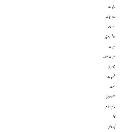
دینیات
روحانیات
سفرنامہ
سوشل میڈیا
سیرت
سیرت صحابہ
شاعری
شخصیات
صحت
طنز و مزاح
عالم اسلام
کالم
کچھ خاص