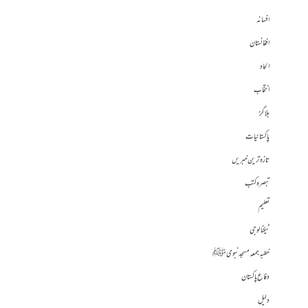
افسانہ
افغانستان
الحاد
انتخاب
بلاگز
پاکستانیات
تازہ ترین خبریں
تبصرہ کتب
تعلیم
ٹیکنالوجی
خطبہ جمعہ مسجد نبوی ﷺ
دفاع پاکستان
دلیل