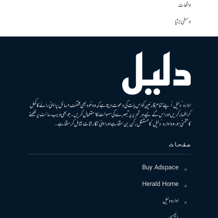
واقعات
وسطی ایشیا
ادارہ ’دلیل‘ اپنے تمام قارئین کو اس بات کی دعوت دیتا ہے کہ وہ خود بھی مختلف مسائل پر اپنی رائے کا کھل
کر اظہار کریں اور اس کے لیے ہر تحریر پر تبصرے کی سہولت کا استعمال کریں۔ جو بھی ویب سائٹ پر لکھنے
کا متمنی ہو، وہ ادارہ ’دلیل‘ کا مستقل رکن بن سکتا ہے اور اپنی نگارشات شامل کرسکتا ہے۔
صفحات
Buy Adspace
Herald Home
ادارہ دلیل
پالیسی