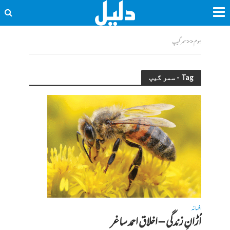
ہوم
<<
سمر گیپ
Tag - سمر گیپ
افسانہ
اُڑانِ زندگی – اخلاق احمد ساغر