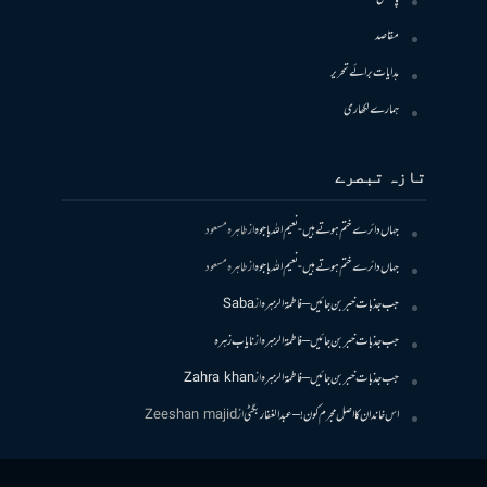
مقاصد
ہدایات برائے تحریر
ہمارے لکھاری
تازہ تبصرے
جہاں دائرے ختم ہوتے ہیں- نعیم اللہ باجوہ
از
طاہرہ مسعود
جہاں دائرے ختم ہوتے ہیں- نعیم اللہ باجوہ
از
طاہرہ مسعود
جب جذبات خبر بن جائیں – فاطمۃالزہرہ
از
Saba
جب جذبات خبر بن جائیں – فاطمۃالزہرہ
از
نایاب زہرہ
جب جذبات خبر بن جائیں – فاطمۃالزہرہ
از
Zahra khan
اس خاندان کا اصل مجرم کون! – عبدالغفار بگٹی
از
Zeeshan majid