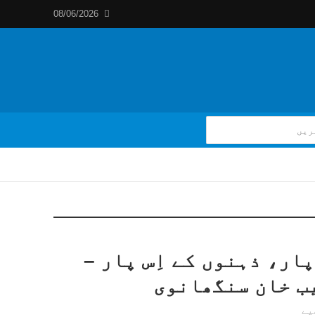
08/06/2026
پار، ذہنوں کے اِس پار –
ب خان سنگھانوی
یے