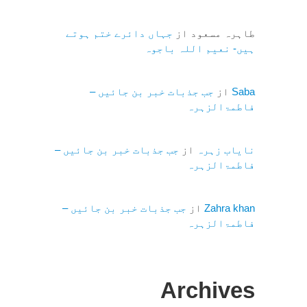
طاہرہ مسعود
از
جہاں دائرے ختم ہوتے
ہیں- نعیم اللہ باجوہ
Saba
از
جب جذبات خبر بن جائیں –
فاطمۃالزہرہ
نایاب زہرہ
از
جب جذبات خبر بن جائیں –
فاطمۃالزہرہ
Zahra khan
از
جب جذبات خبر بن جائیں –
فاطمۃالزہرہ
Archives