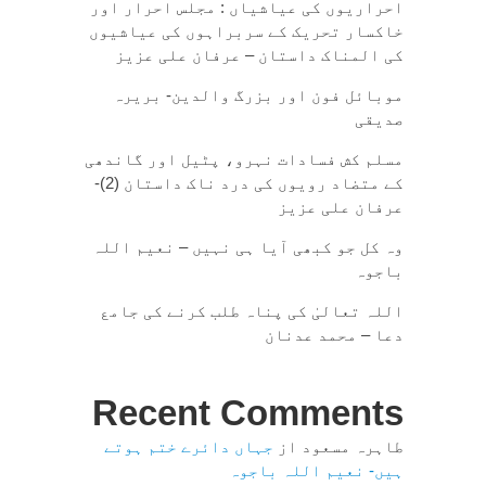
احراریوں کی عیاشیاں : مجلس احرار اور
خاکسار تحریک کے سربراہوں کی عیاشیوں
کی المناک داستان – عرفان علی عزیز
موبائل فون اور بزرگ والدین- بریرہ
صدیقی
مسلم کش فسادات نہرو، پٹیل اور گاندھی
کے متضاد رویوں کی درد ناک داستان (2)-
عرفان علی عزیز
وہ کل جو کبھی آیا ہی نہیں – نعیم اللہ
باجوہ
اللہ تعالیٰ کی پناہ طلب کرنے کی جامع
دعا – محمد عدنان
Recent Comments
طاہرہ مسعود
از
جہاں دائرے ختم ہوتے
ہیں- نعیم اللہ باجوہ