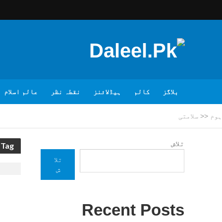
بلاگز
کالم
ہیڈلائنز
نقطہ نظر
عالم اسلام
ہوم
<<
سلامتی
تلاش
Tag - سلامتی
تلا
ش
Recent Posts