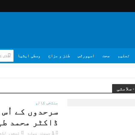
تعلیم
صحت
اسپورٹس
طنز و مزاح
وسطی ایشیا
منتخب کالم
سرحدوں کے اُس 
ڈاکٹر محمد طی
1 مہینہ پہلے
تبصرہ لکھ