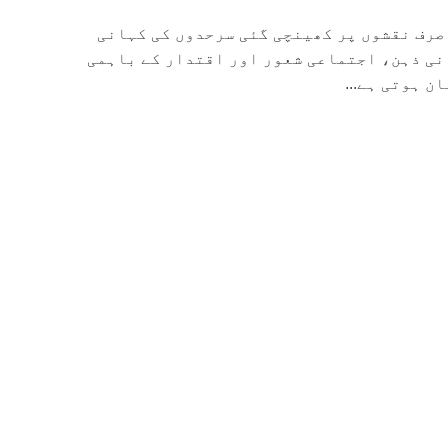
صرف نقشوں پر کھینچی گئی سرحدوں کی کہانی
نی ذہن، اجتماعی شعور اور اقتدار کے باہمی
ن ہوتی ہے...