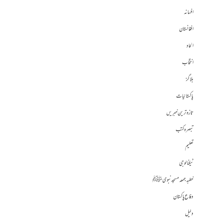
افسانہ
افغانستان
الحاد
انتخاب
بلاگز
پاکستانیات
تازہ ترین خبریں
تبصرہ کتب
تعلیم
ٹیکنالوجی
خطبہ جمعہ مسجد نبوی ﷺ
دفاع پاکستان
دلیل