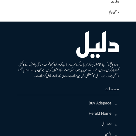
واقعات
وسطی ایشیا
ادارہ ’دلیل‘ اپنے تمام قارئین کو اس بات کی دعوت دیتا ہے کہ وہ خود بھی مختلف مسائل پر اپنی رائے کا کھل
کر اظہار کریں اور اس کے لیے ہر تحریر پر تبصرے کی سہولت کا استعمال کریں۔ جو بھی ویب سائٹ پر لکھنے
کا متمنی ہو، وہ ادارہ ’دلیل‘ کا مستقل رکن بن سکتا ہے اور اپنی نگارشات شامل کرسکتا ہے۔
صفحات
Buy Adspace
Herald Home
ادارہ دلیل
پالیسی