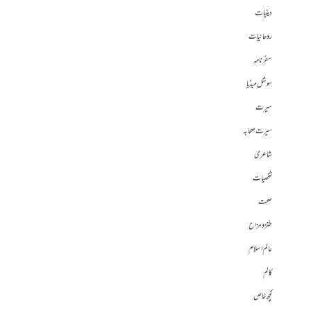
دینیات
روحانیات
سفرنامہ
سوشل میڈیا
سیرت
سیرت صحابہ
شاعری
شخصیات
صحت
طنز و مزاح
عالم اسلام
کالم
کچھ خاص