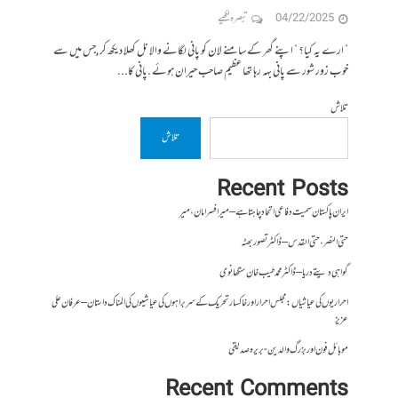
04/22/2025
تبصرہ لکھیے
” ارے یہ کیا؟ ” اپنے گھر کے سامنے لان کو پانی لگانے والا نل کھلا دیکھ کر ,جس میں سے
خوب زور شور سے پانی بہہ رہا تھا عظیم صاحب حیران ہوئے .پانی کا...
تلاش
تلاش
Recent Posts
ایران پاکستان سمیت دفاعی اتحاد چاہتا ہے – میر افسر امان،میر
حتی النصر ، حتی القدس – ڈاکٹر تصور بھٹہ
گواہی دیتے دریا – ڈاکٹر محمد طیب خان سنگھانوی
احراریوں کی عیاشیاں : مجلس احرار اور خاکسار تحریک کے سربراہوں کی عیاشیوں کی المناک داستان – عرفان علی
عزیز
موبائل فون اور بزرگ والدین- بریرہ صدیقی
Recent Comments