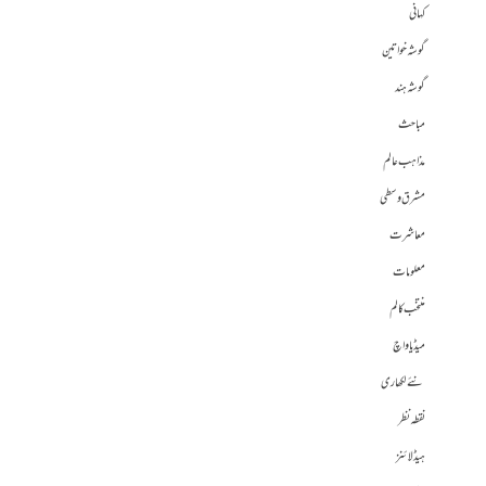
کہانی
گوشہ خواتین
گوشہ ہند
مباحث
مذاہب عالم
مشرق وسطی
معاشرت
معلومات
منتخب کالم
میڈیا واچ
نئے لکھاری
نقطہ نظر
ہیڈلائنز