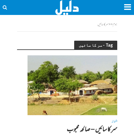
ہوم
<<
سر کا سائیں
Tag - سر کا سائیں
افسانہ
سر کا سائیں – صالحہ محبوب