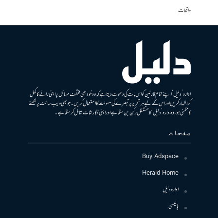
واقعات
ادارہ ’دلیل‘ اپنے تمام قارئین کو اس بات کی دعوت دیتا ہے کہ وہ خود بھی مختلف مسائل پر اپنی رائے کا کھل
کر اظہار کریں اور اس کے لیے ہر تحریر پر تبصرے کی سہولت کا استعمال کریں۔ جو بھی ویب سائٹ پر لکھنے
کا متمنی ہو، وہ ادارہ ’دلیل‘ کا مستقل رکن بن سکتا ہے اور اپنی نگارشات شامل کرسکتا ہے۔
صفحات
Buy Adspace
Herald Home
ادارہ دلیل
پالیسی