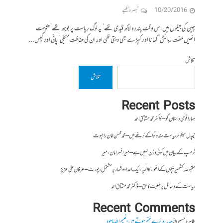
10/20/2016
تبصرہ لکھیے
چین کی جیلوں میں اس وقت پندرہ لاکھ قیدی تھے‘ یہ لوگ ریاست پر بوجھ تھے‘ حکومت
انھیں مفت رہائش‘ کھانا اور کپڑے بھی دیتی تھی اور ان کی حفاظت‘ بجلی‘ پانی اور گیس...
تلاش
تلاش
Recent Posts
ہمارا قومی داستان گو – ڈاکٹر محمد مشتاق احمد
نیپال سیکولر ریاست ہندوتوا کے نرغے میں – محمد محسن خان راجپوت
ٹرمپ کے بیان میں کوئی وزن نہیں ہے – میر افسرامان،میر
مقبوضہ کشمیر بچوں کے اغواء کا المیہ، ایک اعداد و شمار پر مشتمل رپورٹ – عرفان علی عزیز
ریاست کے وسائل پر ملکیت کا حق – ڈاکٹر محمد مشتاق احمد
Recent Comments
طاہرہ مسعود
از
جہاں دائرے ختم ہوتے ہیں- نعیم اللہ باجوہ