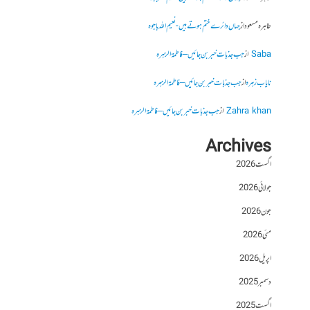
طاہرہ مسعود
از
جہاں دائرے ختم ہوتے ہیں- نعیم اللہ باجوہ
Saba
از
جب جذبات خبر بن جائیں – فاطمۃالزہرہ
نایاب زہرہ
از
جب جذبات خبر بن جائیں – فاطمۃالزہرہ
Zahra khan
از
جب جذبات خبر بن جائیں – فاطمۃالزہرہ
Archives
اگست 2026
جولائی 2026
جون 2026
مئی 2026
اپریل 2026
دسمبر 2025
اگست 2025