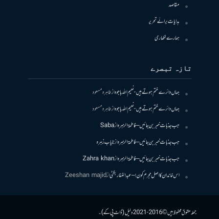
مقاصد
ہدایات برائے تحریر
ہمارے لکھاری
تازہ تبصرے
جہاں دائرے ختم ہوتے ہیں- نعیم اللہ باجوہ
از
طاہرہ مسعود
جہاں دائرے ختم ہوتے ہیں- نعیم اللہ باجوہ
از
طاہرہ مسعود
جب جذبات خبر بن جائیں – فاطمۃالزہرہ
از
Saba
جب جذبات خبر بن جائیں – فاطمۃالزہرہ
از
نایاب زہرہ
جب جذبات خبر بن جائیں – فاطمۃالزہرہ
از
Zahra khan
اس خاندان کا اصل مجرم کون! – عبدالغفار بگٹی
از
Zeeshan majid
جملہ حقوق محفوظ ہیں © 2016-2021 دلیل (ڈاٹ پی کے)۔