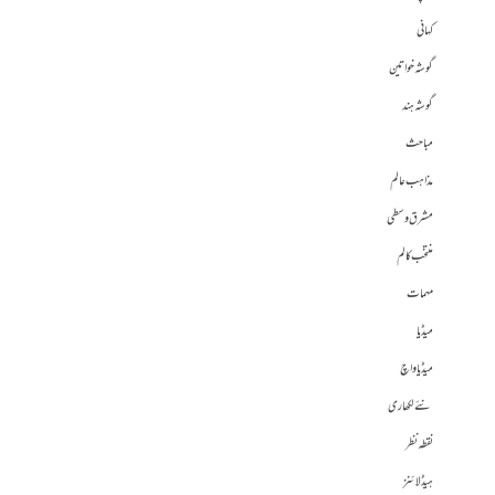
کہانی
گوشہ خواتین
گوشہ ہند
مباحث
مذاہب عالم
مشرق وسطی
منتخب کالم
مہمات
میڈیا
میڈیا واچ
نئے لکھاری
نقطہ نظر
ہیڈلائنز