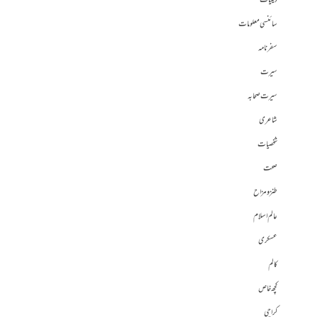
دینیات
سائنسی معلومات
سفرنامہ
سیرت
سیرت صحابہ
شاعری
شخصیات
صحت
طنز و مزاح
عالم اسلام
عسکری
کالم
کچھ خاص
کراچی