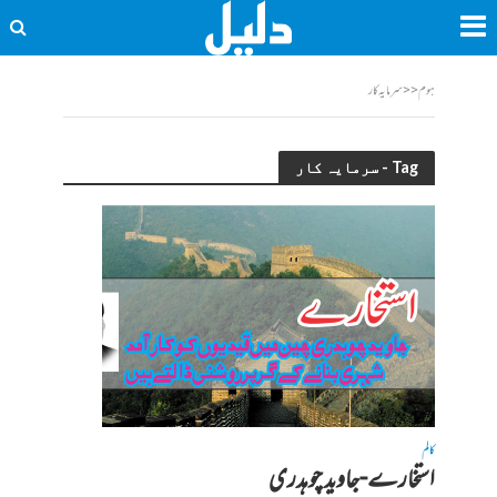
ہوم
<<
سرمایہ کار
Tag - سرمایہ کار
کالم
استخارے-جاوید چوہدری