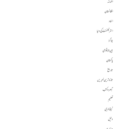
افسانہ
افغانستان
الحاد
انٹرٹینمنٹ کی دنیا
بلاگز
بین الاقوامی
پاکستان
تاریخ
تازہ ترین خبریں
تبصرہ کتب
تعلیم
ٹیکنالوجی
دلیل