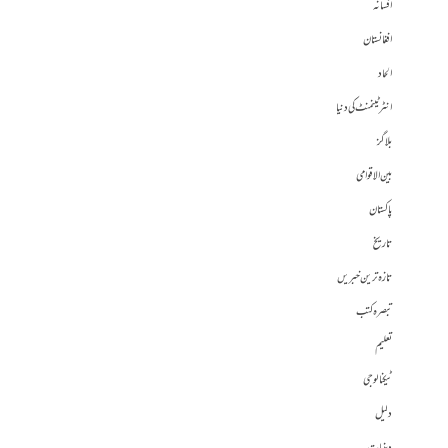
افسانہ
افغانستان
الحاد
انٹرٹینمنٹ کی دنیا
بلاگز
بین الاقوامی
پاکستان
تاریخ
تازہ ترین خبریں
تبصرہ کتب
تعلیم
ٹیکنالوجی
دلیل