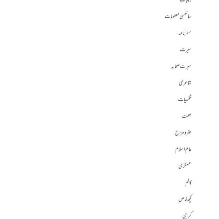
دینیات
سائنسی معلومات
سفرنامہ
سیرت
سیرت صحابہ
شاعری
شخصیات
صحت
طنز و مزاح
عالم اسلام
عسکری
کالم
کچھ خاص
کراچی