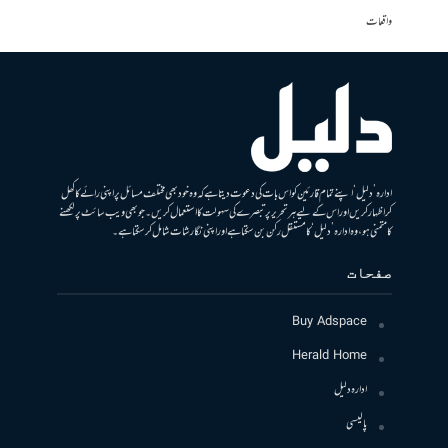
واقعات
ادارہ ’دلیل‘ اپنے تمام قارئین کو اس بات کی دعوت دیتا ہے کہ وہ خود بھی مختلف مسائل پر اپنی رائے کا کھل
کر اظہار کریں اور اس کے لیے ہر تحریر پر تبصرے کی سہولت کا استعمال کریں۔ جو بھی ویب سائٹ پر لکھنے
کا متمنی ہو، وہ ادارہ ’دلیل‘ کا مستقل رکن بن سکتا ہے اور اپنی نگارشات شامل کرسکتا ہے۔
صفحات
Buy Adspace
Herald Home
ادارہ دلیل
پالیسی