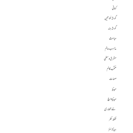
کہانی
گوشہ خواتین
گوشہ ہند
مباحث
مذاہب عالم
مشرق وسطی
منتخب کالم
مہمات
میڈیا
میڈیا واچ
نئے لکھاری
نقطہ نظر
ہیڈلائنز