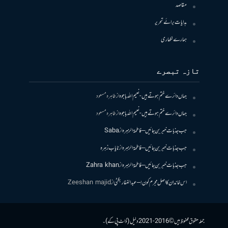
مقاصد
ہدایات برائے تحریر
ہمارے لکھاری
تازہ تبصرے
جہاں دائرے ختم ہوتے ہیں- نعیم اللہ باجوہ
از
طاہرہ مسعود
جہاں دائرے ختم ہوتے ہیں- نعیم اللہ باجوہ
از
طاہرہ مسعود
جب جذبات خبر بن جائیں – فاطمۃالزہرہ
از
Saba
جب جذبات خبر بن جائیں – فاطمۃالزہرہ
از
نایاب زہرہ
جب جذبات خبر بن جائیں – فاطمۃالزہرہ
از
Zahra khan
اس خاندان کا اصل مجرم کون! – عبدالغفار بگٹی
از
Zeeshan majid
جملہ حقوق محفوظ ہیں © 2016-2021 دلیل (ڈاٹ پی کے)۔