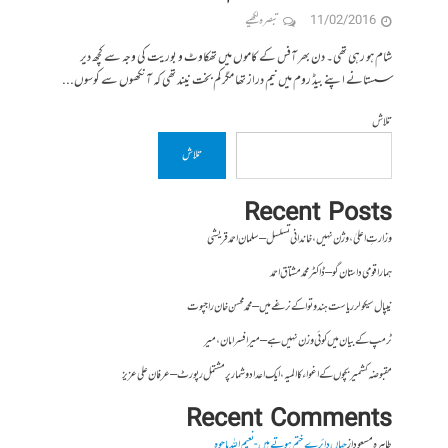
11/02/2016
تبصرہ لکھیے
شام ہو رہی تھی۔ دن بھر آفس کے کاموں میں تھکاوٹ و بوریت کی وجہ سے کچھ دیر
سستانے اپنے بیڈ روم میں نیم دراز تھا مگر کم بخت نیند تھی کہ آنکھوں سے کوسوں...
تلاش
تلاش
Recent Posts
وزارتِ اعلیٰ ، وژن نہیں ، خاندانی تسلسل – سلمان احمد قریشی
ہمارا قومی داستان گو – ڈاکٹر محمد مشتاق احمد
نیپال سیکولر ریاست ہندوتوا کے نرغے میں – محمد محسن خان راجپوت
ٹرمپ کے بیان میں کوئی وزن نہیں ہے – میر افسرامان،میر
مقبوضہ کشمیر بچوں کے اغواء کا المیہ، ایک اعداد و شمار پر مشتمل رپورٹ – عرفان علی عزیز
Recent Comments
طاہرہ مسعود
از
جہاں دائرے ختم ہوتے ہیں- نعیم اللہ باجوہ