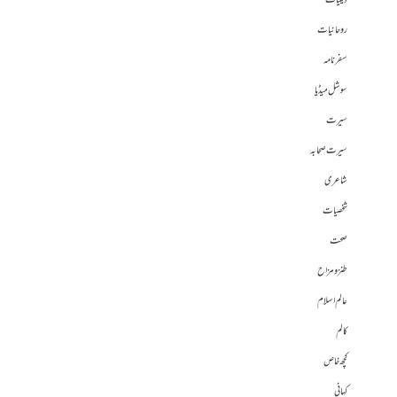
دینیات
روحانیات
سفرنامہ
سوشل میڈیا
سیرت
سیرت صحابہ
شاعری
شخصیات
صحت
طنز و مزاح
عالم اسلام
کالم
کچھ خاص
کہانی