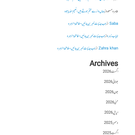
طاہرہ مسعود
از
جہاں دائرے ختم ہوتے ہیں- نعیم اللہ باجوہ
Saba
از
جب جذبات خبر بن جائیں – فاطمۃالزہرہ
نایاب زہرہ
از
جب جذبات خبر بن جائیں – فاطمۃالزہرہ
Zahra khan
از
جب جذبات خبر بن جائیں – فاطمۃالزہرہ
Archives
اگست 2026
جولائی 2026
جون 2026
مئی 2026
اپریل 2026
دسمبر 2025
اگست 2025