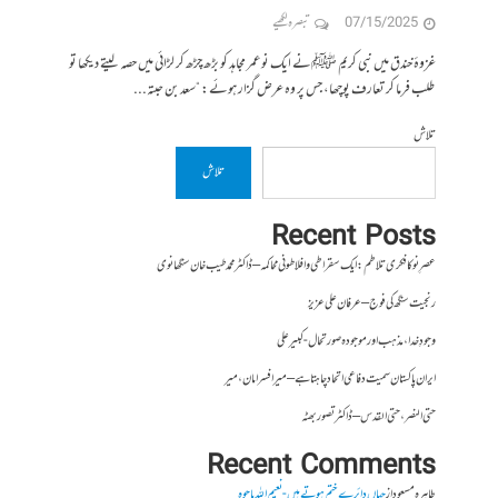
07/15/2025
تبصرہ لکھیے
غزوۂ خندق میں نبی کریم ﷺنے ایک نوعمر مجاہد کو بڑھ چڑھ کر لڑائی میں حصہ لیتے دیکھا تو
طلب فرما کر تعارف پوچھا، جس پر وہ عرض گزار ہوئے: “سعد بن حبتہ...
تلاش
تلاش
Recent Posts
عصرِ نو کا فکری تلاطم: ایک سقراطی و افلاطونی محاکمہ – ڈاکٹر محمد طیب خان سنگھانوی
رنجیت سنگھ کی فوج – عرفان علی عزیز
وجودِ خدا، مذہب اور موجودہ صورتحال- کبیر علی
ایران پاکستان سمیت دفاعی اتحاد چاہتا ہے – میر افسر امان،میر
حتی النصر ، حتی القدس – ڈاکٹر تصور بھٹہ
Recent Comments
طاہرہ مسعود
از
جہاں دائرے ختم ہوتے ہیں- نعیم اللہ باجوہ