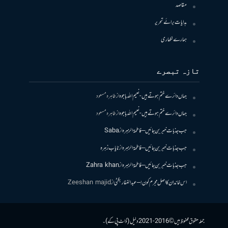
مقاصد
ہدایات برائے تحریر
ہمارے لکھاری
تازہ تبصرے
جہاں دائرے ختم ہوتے ہیں- نعیم اللہ باجوہ
از
طاہرہ مسعود
جہاں دائرے ختم ہوتے ہیں- نعیم اللہ باجوہ
از
طاہرہ مسعود
جب جذبات خبر بن جائیں – فاطمۃالزہرہ
از
Saba
جب جذبات خبر بن جائیں – فاطمۃالزہرہ
از
نایاب زہرہ
جب جذبات خبر بن جائیں – فاطمۃالزہرہ
از
Zahra khan
اس خاندان کا اصل مجرم کون! – عبدالغفار بگٹی
از
Zeeshan majid
جملہ حقوق محفوظ ہیں © 2016-2021 دلیل (ڈاٹ پی کے)۔