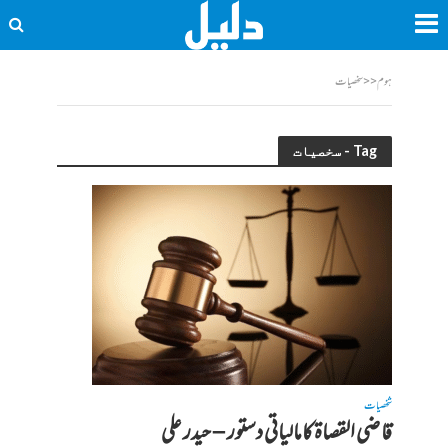
ہوم
<<
سخصیات
Tag - سخصیات
شخصیات
قاضی القصاۃ کامالیاتی دستور – حیدر علی