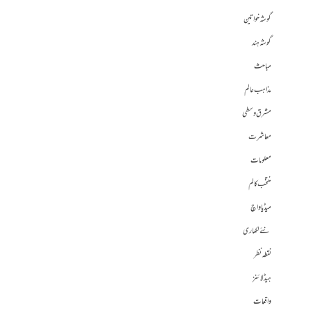
گوشہ خواتین
گوشہ ہند
مباحث
مذاہب عالم
مشرق وسطی
معاشرت
معلومات
منتخب کالم
میڈیا واچ
نئے لکھاری
نقطہ نظر
ہیڈلائنز
واقعات