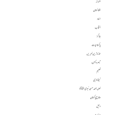
افسانہ
افغانستان
الحاد
انتخاب
بلاگز
پاکستانیات
تازہ ترین خبریں
تبصرہ کتب
تعلیم
ٹیکنالوجی
خطبہ جمعہ مسجد نبوی ﷺ
دفاع پاکستان
دلیل