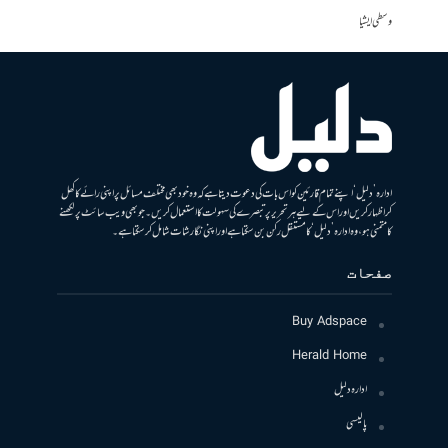
وسطی ایشیا
ادارہ ’دلیل‘ اپنے تمام قارئین کو اس بات کی دعوت دیتا ہے کہ وہ خود بھی مختلف مسائل پر اپنی رائے کا کھل
کر اظہار کریں اور اس کے لیے ہر تحریر پر تبصرے کی سہولت کا استعمال کریں۔ جو بھی ویب سائٹ پر لکھنے
کا متمنی ہو، وہ ادارہ ’دلیل‘ کا مستقل رکن بن سکتا ہے اور اپنی نگارشات شامل کرسکتا ہے۔
صفحات
Buy Adspace
Herald Home
ادارہ دلیل
پالیسی