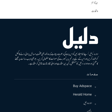
ہیڈلائنز
واقعات
ادارہ ’دلیل‘ اپنے تمام قارئین کو اس بات کی دعوت دیتا ہے کہ وہ خود بھی مختلف مسائل پر اپنی رائے کا کھل
کر اظہار کریں اور اس کے لیے ہر تحریر پر تبصرے کی سہولت کا استعمال کریں۔ جو بھی ویب سائٹ پر لکھنے
کا متمنی ہو، وہ ادارہ ’دلیل‘ کا مستقل رکن بن سکتا ہے اور اپنی نگارشات شامل کرسکتا ہے۔
صفحات
Buy Adspace
Herald Home
ادارہ دلیل
پالیسی