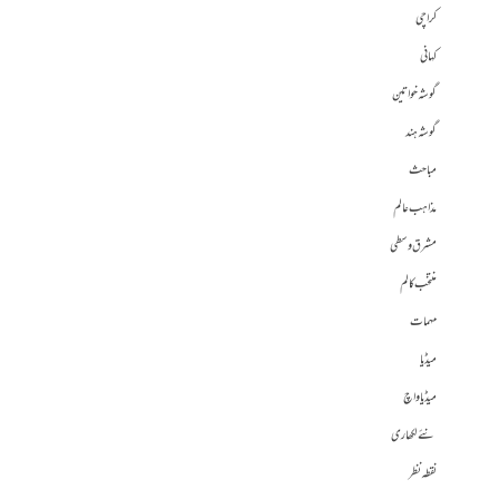
کراچی
کہانی
گوشہ خواتین
گوشہ ہند
مباحث
مذاہب عالم
مشرق وسطی
منتخب کالم
مہمات
میڈیا
میڈیا واچ
نئے لکھاری
نقطہ نظر