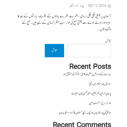
08/11/2016
تبصرہ لکھیے
آسمان پر پھیلی ہلکی ہلکی زردی، بکھرے بکھرے بادلوں کے بگولے، بارشوں کے بعد کا
سبزہ اور ہولے ہولے سے چلتی صبح کی ہوا۔ سب منظر انسان کے لیے ہیں۔ صبح کے
وقت شاید...
تلاش
تلاش
Recent Posts
ریاست کے وسائل پر ملکیت کا حق – ڈاکٹر محمد مشتاق احمد
سو سال بعد – کامران رفیع
پاسبانِ حرمین شریفین – محمد محسن خان راجپوت
دوسرا رخ – آصف امین
منافق کی چار نشانیاں اور ایک سچے مسلمان کا کردار – محمد عدنان
Recent Comments