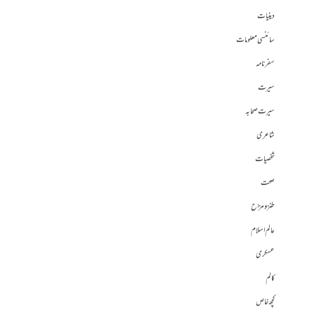
دینیات
سائنسی معلومات
سفرنامہ
سیرت
سیرت صحابہ
شاعری
شخصیات
صحت
طنز و مزاح
عالم اسلام
عسکری
کالم
کچھ خاص