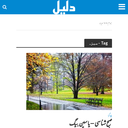
ہوم
<<
سبزہ
Tag - سبزہ
بلاگز
صبح شناسی – یاسین بیگ