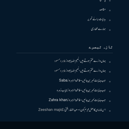
مقاصد
ہدایات برائے تحریر
ہمارے لکھاری
تازہ تبصرے
جہاں دائرے ختم ہوتے ہیں- نعیم اللہ باجوہ
از
طاہرہ مسعود
جہاں دائرے ختم ہوتے ہیں- نعیم اللہ باجوہ
از
طاہرہ مسعود
جب جذبات خبر بن جائیں – فاطمۃالزہرہ
از
Saba
جب جذبات خبر بن جائیں – فاطمۃالزہرہ
از
نایاب زہرہ
جب جذبات خبر بن جائیں – فاطمۃالزہرہ
از
Zahra khan
اس خاندان کا اصل مجرم کون! – عبدالغفار بگٹی
از
Zeeshan majid