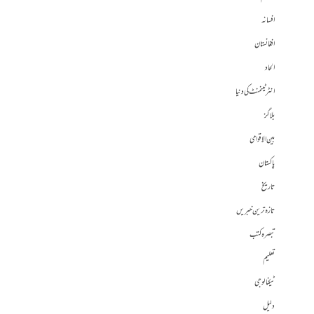
افسانہ
افغانستان
الحاد
انٹرٹینمنٹ کی دنیا
بلاگز
بین الاقوامی
پاکستان
تاریخ
تازہ ترین خبریں
تبصرہ کتب
تعلیم
ٹیکنالوجی
دلیل