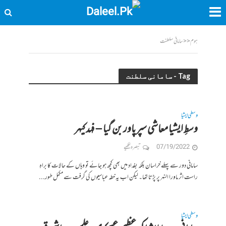
ہوم
<<
سامانی سلطنت
Tag - سامانی سلطنت
وسطی ایشیا
وسطِ ایشیا معاشی سپر پاور بن گیا – فہد کیہر
07/19/2022
تبصرہ لکھیے
سامانی دور سے پہلے خراسان بلکہ بغداد میں بھی کچھ ہو جائے تو وہاں کے حالات کا براہِ
راست اثر ماورا النہر پر پڑتا تھا۔ لیکن اب یہ خطہ عباسیوں کی گرفت سے مکمل طور...
وسطی ایشیا