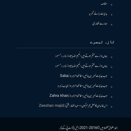
مقاصد
ہدایات برائے تحریر
ہمارے لکھاری
تازہ تبصرے
جہاں دائرے ختم ہوتے ہیں- نعیم اللہ باجوہ
از
طاہرہ مسعود
جہاں دائرے ختم ہوتے ہیں- نعیم اللہ باجوہ
از
طاہرہ مسعود
جب جذبات خبر بن جائیں – فاطمۃالزہرہ
از
Saba
جب جذبات خبر بن جائیں – فاطمۃالزہرہ
از
نایاب زہرہ
جب جذبات خبر بن جائیں – فاطمۃالزہرہ
از
Zahra khan
اس خاندان کا اصل مجرم کون! – عبدالغفار بگٹی
از
Zeeshan majid
جملہ حقوق محفوظ ہیں © 2016-2021 دلیل (ڈاٹ پی کے)۔