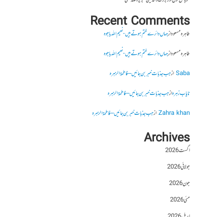
موبائل فون اور بزرگ والدین- بریرہ صدیقی
Recent Comments
طاہرہ مسعود
از
جہاں دائرے ختم ہوتے ہیں- نعیم اللہ باجوہ
طاہرہ مسعود
از
جہاں دائرے ختم ہوتے ہیں- نعیم اللہ باجوہ
Saba
از
جب جذبات خبر بن جائیں – فاطمۃالزہرہ
نایاب زہرہ
از
جب جذبات خبر بن جائیں – فاطمۃالزہرہ
Zahra khan
از
جب جذبات خبر بن جائیں – فاطمۃالزہرہ
Archives
اگست 2026
جولائی 2026
جون 2026
مئی 2026
اپریل 2026