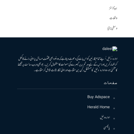
ہیڈلائنز
واقعات
وسطی ایشیا
ادارہ ’دلیل‘ اپنے تمام قارئین کو اس بات کی دعوت دیتا ہے کہ وہ خود بھی مختلف مسائل پر اپنی رائے کا کھل
کر اظہار کریں اور اس کے لیے ہر تحریر پر تبصرے کی سہولت کا استعمال کریں۔ جو بھی ویب سائٹ پر لکھنے
کا متمنی ہو، وہ ادارہ ’دلیل‘ کا مستقل رکن بن سکتا ہے اور اپنی نگارشات شامل کرسکتا ہے۔
صفحات
Buy Adspace
Herald Home
ادارہ دلیل
پالیسی