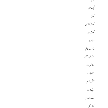
کچھ خاص
کہانی
گوشہ خواتین
گوشہ ہند
مباحث
مذاہب عالم
مشرق وسطی
معاشرت
معلومات
منتخب کالم
میڈیا واچ
نئے لکھاری
نقطہ نظر