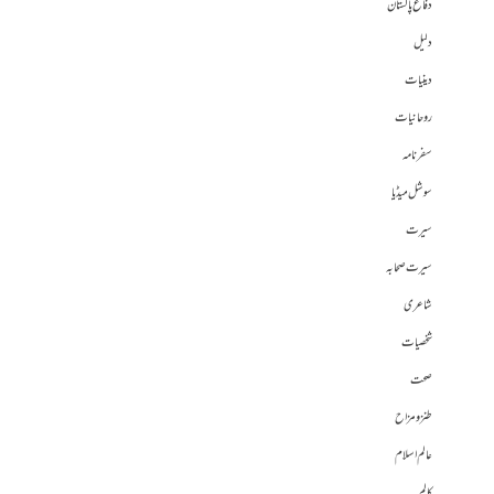
دفاع پاکستان
دلیل
دینیات
روحانیات
سفرنامہ
سوشل میڈیا
سیرت
سیرت صحابہ
شاعری
شخصیات
صحت
طنز و مزاح
عالم اسلام
کالم