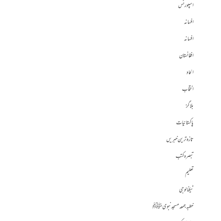
اسپورٹس
افسانہ
افسانہ
افغانستان
الحاد
انتخاب
بلاگز
پاکستانیات
تازہ ترین خبریں
تبصرہ کتب
تعلیم
ٹیکنالوجی
خطبہ جمعہ مسجد نبوی ﷺ