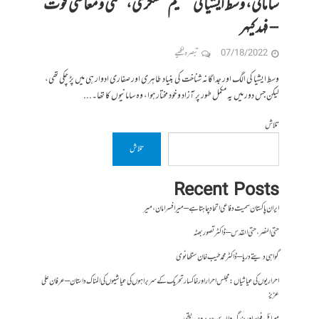
سامانی، وسط ایشیا کی عظیم عسکری، علمی و معاشی قوت
– فہد کیہر
07/18/2022
تبصرہ لکھیے
وسطِ ایشیا کی الگ اور جداگانہ شناخت کی بنیاد طاہری اور صفاری ادوار ہی میں پڑ چکی تھی،
لیکن جس دور میں یہ مکمل طور پر آزاد و خود مختار ہوا، وہ سامانیوں کا تھا۔...
تلاش
تلاش
Recent Posts
ایران پاکستان سمیت دفاعی اتحاد چاہتا ہے – میر افسر امان،میر
حتی النصر ، حتی القدس – ڈاکٹر تصور بھٹہ
گواہی دیتے دریا – ڈاکٹر محمد طیب خان سنگھانوی
احراریوں کی عیاشیاں : مجلس احرار اور خاکسار تحریک کے سربراہوں کی عیاشیوں کی المناک داستان – عرفان علی
عزیز