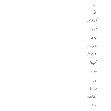
کراچی
کہانی
گوشہ خواتین
گوشہ ہند
مباحث
مذاہب عالم
مشرق وسطی
منتخب کالم
مہمات
میڈیا
میڈیا واچ
نئے لکھاری
نقطہ نظر