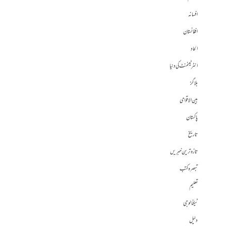
افسانہ
افغانستان
الحاد
انٹرٹینمنٹ کی دنیا
بلاگز
بین الاقوامی
پاکستان
تاریخ
تازہ ترین خبریں
تبصرہ کتب
تعلیم
ٹیکنالوجی
دلیل