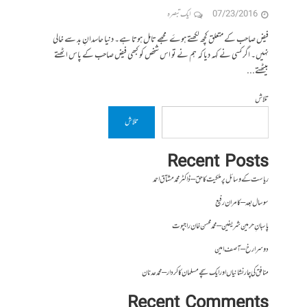
07/23/2016
ایک تبصرہ
فیض صاحب کے متعلق کچھ لکھتے ہوۓ مجھے تامل ہوتا ہے۔ دنیا حاسدانِ بد سے خالی
نہیں۔ اگر کسی نے کہہ دیا کہ ہم نے تو اس شخص کو کبھی فیض صاحب کے پاس اٹھتے
بیٹھتے...
تلاش
تلاش
Recent Posts
ریاست کے وسائل پر ملکیت کا حق – ڈاکٹر محمد مشتاق احمد
سو سال بعد – کامران رفیع
پاسبانِ حرمین شریفین – محمد محسن خان راجپوت
دوسرا رخ – آصف امین
منافق کی چار نشانیاں اور ایک سچے مسلمان کا کردار – محمد عدنان
Recent Comments