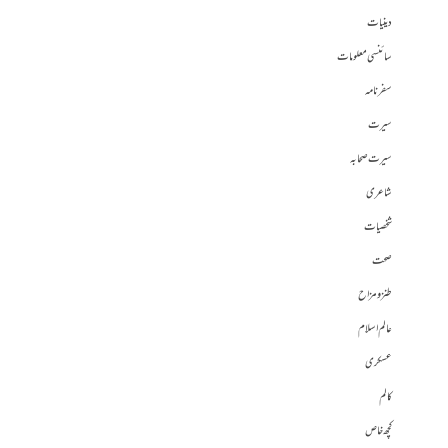
دینیات
سائنسی معلومات
سفرنامہ
سیرت
سیرت صحابہ
شاعری
شخصیات
صحت
طنز و مزاح
عالم اسلام
عسکری
کالم
کچھ خاص