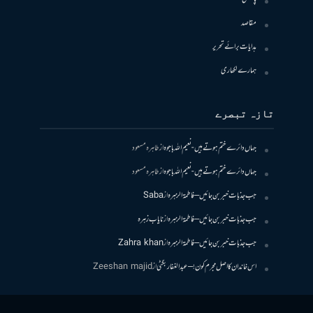
مقاصد
ہدایات برائے تحریر
ہمارے لکھاری
تازہ تبصرے
جہاں دائرے ختم ہوتے ہیں- نعیم اللہ باجوہ
از
طاہرہ مسعود
جہاں دائرے ختم ہوتے ہیں- نعیم اللہ باجوہ
از
طاہرہ مسعود
جب جذبات خبر بن جائیں – فاطمۃالزہرہ
از
Saba
جب جذبات خبر بن جائیں – فاطمۃالزہرہ
از
نایاب زہرہ
جب جذبات خبر بن جائیں – فاطمۃالزہرہ
از
Zahra khan
اس خاندان کا اصل مجرم کون! – عبدالغفار بگٹی
از
Zeeshan majid