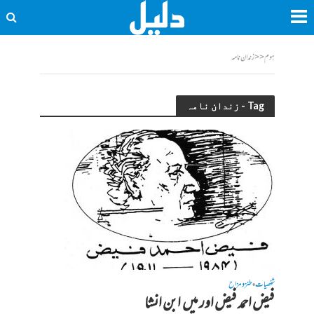
ہوم
<<
زندان نامہ
Tag - زندان نامہ
شخصیات
طنز و مزاح
•
فیض احمد فیض اور میں ـــــ ابن انشا