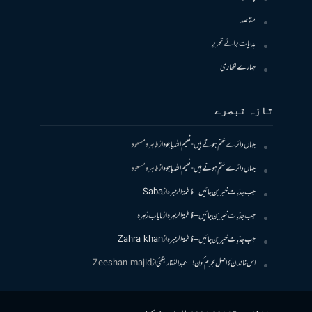
مقاصد
ہدایات برائے تحریر
ہمارے لکھاری
تازہ تبصرے
جہاں دائرے ختم ہوتے ہیں- نعیم اللہ باجوہ
از
طاہرہ مسعود
جہاں دائرے ختم ہوتے ہیں- نعیم اللہ باجوہ
از
طاہرہ مسعود
جب جذبات خبر بن جائیں – فاطمۃالزہرہ
از
Saba
جب جذبات خبر بن جائیں – فاطمۃالزہرہ
از
نایاب زہرہ
جب جذبات خبر بن جائیں – فاطمۃالزہرہ
از
Zahra khan
اس خاندان کا اصل مجرم کون! – عبدالغفار بگٹی
از
Zeeshan majid