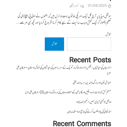
01/04/2025
تبصرہ لکھیے
سوشل میڈیا پر آج کل ایک امریکی خاتون بہت وائرل ہیں کہ جنہوں نے اپنی پی ایچ ڈی کی
تعلیم چھوڑ کر ایک فحش ویب سائیٹ کے لیے کام کرنا شروع کر دیا اور کچھ ہی عرصے...
تلاش
تلاش
Recent Posts
احراریوں کی عیاشیاں : مجلس احرار اور خاکسار تحریک کے سربراہوں کی عیاشیوں کی المناک داستان – عرفان علی
عزیز
موبائل فون اور بزرگ والدین- بریرہ صدیقی
مسلم کش فسادات نہرو، پٹیل اور گاندھی کے متضاد رویوں کی درد ناک داستان (2)- عرفان علی عزیز
وہ کل جو کبھی آیا ہی نہیں – نعیم اللہ باجوہ
اللہ تعالیٰ کی پناہ طلب کرنے کی جامع دعا – محمد عدنان
Recent Comments