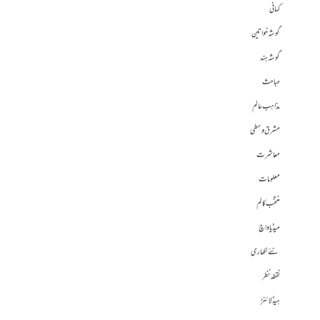
کہانی
گوشہ خواتین
گوشہ ہند
مباحث
مذاہب عالم
مشرق وسطی
معاشرت
معلومات
منتخب کالم
میڈیا واچ
نئے لکھاری
نقطہ نظر
ہیڈلائنز