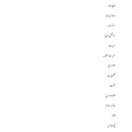
دینیات
روحانیات
سفرنامہ
سوشل میڈیا
سیرت
سیرت صحابہ
شاعری
شخصیات
صحت
طنز و مزاح
عالم اسلام
کالم
کچھ خاص