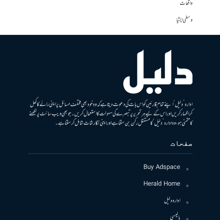
واقعات
وسطی ایشیا
ادارہ ’دلیل‘ اپنے تمام قارئین کو اس بات کی دعوت دیتا ہے کہ وہ خود بھی مختلف مسائل پر اپنی رائے کا کھل
کر اظہار کریں اور اس کے لیے ہر تحریر پر تبصرے کی سہولت کا استعمال کریں۔ جو بھی ویب سائٹ پر لکھنے
کا متمنی ہو، وہ ادارہ ’دلیل‘ کا مستقل رکن بن سکتا ہے اور اپنی نگارشات شامل کرسکتا ہے۔
صفحات
Buy Adspace
Herald Home
ادارہ دلیل
پالیسی