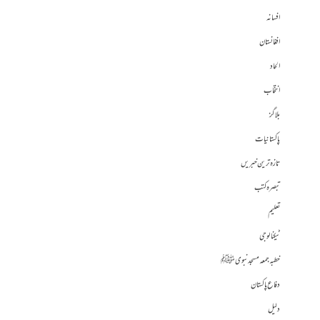
افسانہ
افغانستان
الحاد
انتخاب
بلاگز
پاکستانیات
تازہ ترین خبریں
تبصرہ کتب
تعلیم
ٹیکنالوجی
خطبہ جمعہ مسجد نبوی ﷺ
دفاع پاکستان
دلیل