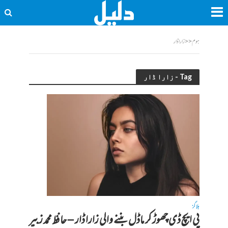
ہوم
<<
زارا ڈار
Tag - زارا ڈار
بلاگز
پی ایچ ڈی چھوڑ کر ماڈل بننے والی زارا ڈار – حافظ محمد زبیر