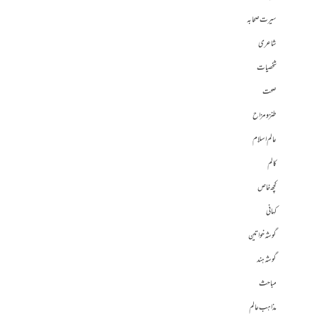
سیرت صحابہ
شاعری
شخصیات
صحت
طنز و مزاح
عالم اسلام
کالم
کچھ خاص
کہانی
گوشہ خواتین
گوشہ ہند
مباحث
مذاہب عالم