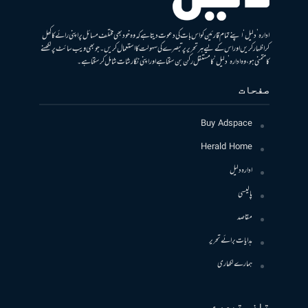
ادارہ ’دلیل‘ اپنے تمام قارئین کو اس بات کی دعوت دیتا ہے کہ وہ خود بھی مختلف مسائل پر اپنی رائے کا کھل
کر اظہار کریں اور اس کے لیے ہر تحریر پر تبصرے کی سہولت کا استعمال کریں۔ جو بھی ویب سائٹ پر لکھنے
کا متمنی ہو، وہ ادارہ ’دلیل‘ کا مستقل رکن بن سکتا ہے اور اپنی نگارشات شامل کرسکتا ہے۔
صفحات
Buy Adspace
Herald Home
ادارہ دلیل
پالیسی
مقاصد
ہدایات برائے تحریر
ہمارے لکھاری
تازہ تبصرے