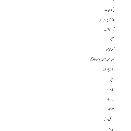
بلاگز
پاکستانیات
تازہ ترین خبریں
تبصرہ کتب
تعلیم
ٹیکنالوجی
خطبہ جمعہ مسجد نبوی ﷺ
دفاع پاکستان
دلیل
دینیات
روحانیات
سفرنامہ
سوشل میڈیا
سیرت