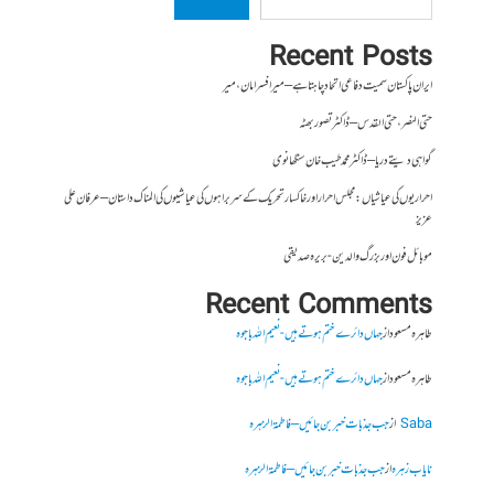
Recent Posts
ایران پاکستان سمیت دفاعی اتحاد چاہتا ہے – میر افسر امان،میر
حتی النصر ، حتی القدس – ڈاکٹر تصور بھٹہ
گواہی دیتے دریا – ڈاکٹر محمد طیب خان سنگھانوی
احراریوں کی عیاشیاں : مجلس احرار اور خاکسار تحریک کے سربراہوں کی عیاشیوں کی المناک داستان – عرفان علی
عزیز
موبائل فون اور بزرگ والدین- بریرہ صدیقی
Recent Comments
طاہرہ مسعود
از
جہاں دائرے ختم ہوتے ہیں- نعیم اللہ باجوہ
طاہرہ مسعود
از
جہاں دائرے ختم ہوتے ہیں- نعیم اللہ باجوہ
Saba
از
جب جذبات خبر بن جائیں – فاطمۃالزہرہ
نایاب زہرہ
از
جب جذبات خبر بن جائیں – فاطمۃالزہرہ