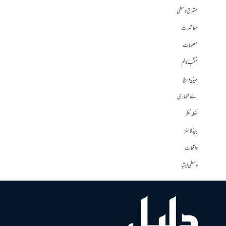
مشرق وسطی
معاشرت
معلومات
منتخب کالم
میڈیا واچ
نئے لکھاری
نقطہ نظر
ہیڈلائنز
واقعات
وسطی ایشیا