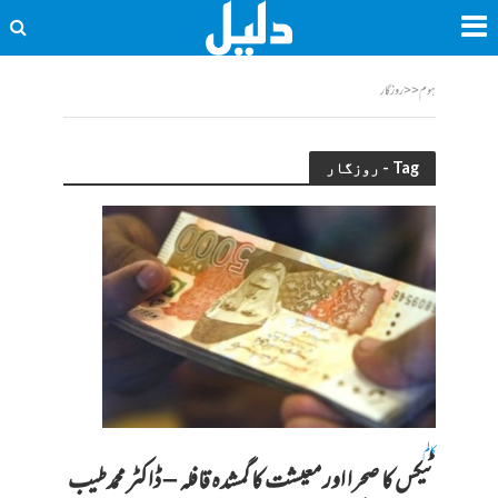
ہوم
<<
روزگار
Tag - روزگار
کالم
ٹیکس کا صحرا اور معیشت کا گمشدہ قافلہ – ڈاکٹر محمد طیب