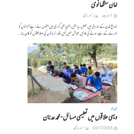
خان سنگھانوی
1 ہفتہ پہلے
تبصرہ لکھیے
تاریخِ تمدن کے اوراق میں بعض ریاستیں ایسی بھی گزری ہیں جنہوں نے اپنے خزانوں کو
بھرنے کے لیے سونے کی کانیں تلاش نہیں کیں بلکہ انسانوں کی صلاحیتوں کو کان بنا...
نقطہ نظر
دیہی علاقوں میں تعلیمی مسائل -محمد عدنان
03/17/2025
تبصرہ لکھیے