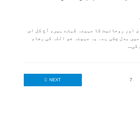
ٰ اور روحانیت کا مہینہ کہتے ہیں، آج کل اس
میں بدل چکی ہے۔ یہ مہینہ جو اللہ کی رضا،
ی...
NEXT
7