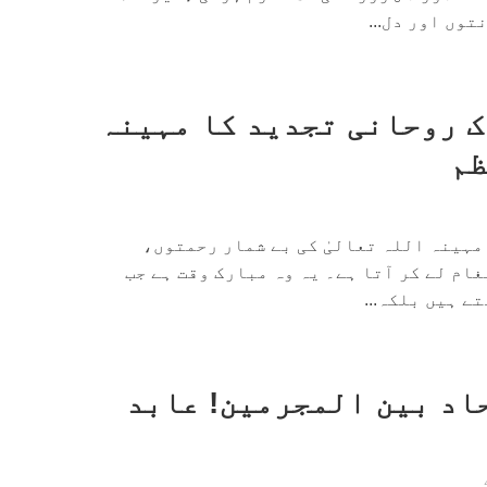
توں اور دل...
 روحانی تجدید کا مہینہ
ظم
مہینہ اللہ تعالیٰ کی بے شمار رحمتوں،
ام لے کر آتا ہے۔ یہ وہ مبارک وقت ہے جب
ے ہیں بلکہ...
اد بین المجرمین! عابد