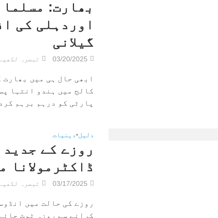
بھارت: مسلمان
اوردہلی کی اف
گیلانی
03/20/2025
تبصرہ لکھیے
ابھی حال ہی میں بھارت 
کالج میں ہندو انتہا پس
پارٹی کو درہم برہم کردی
دلیل
•
دینیات
روزے کے جدید م
ڈاکٹرمولانا م
03/17/2025
تبصرہ لکھیے
روزے کی حالت میں انڈوس
کرانے سے روزہ ٹوٹ جائے 