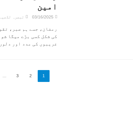
امین
03/16/2025
تبصرہ لکھیے
رمضان، جسے ہم صبر، تقوی
کی شکل کسی بڑے میگا شو 
غریبوں کی مدد اور دلوں ک
…
3
2
1