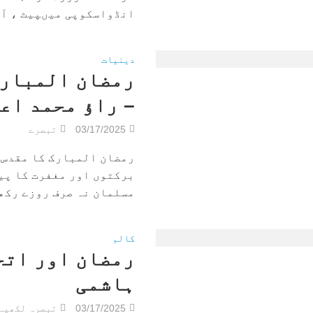
انڈواسکوپی میںپیٹ ، آن
دینیات
رمضان المبارک
– راؤ محمد اع
03/17/2025
تبصرے
رمضان المبارک کا مقدس 
برکتوں اور مغفرت کا پیغ
مسلمان نہ صرف روزے رکھت
کالم
رمضان اور اتح
ہاشمی
03/17/2025
تبصرہ لکھیے