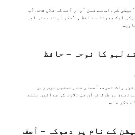
نیکی کر،اس سے قبل آواز آئے کہ فلاں شخص اَب
نیکی ایک چھوٹا سے لفظ ہے‘مگر اپنے معنی اور
وی...
ے لہو کا نوحہ – حافظ
نور رات تھی… آسمان سے رحمتیں برس رہی
 تھے، ہر طرف قرآن کی تلاوت کی صدائیں بلند
 ذکر سے...
شن کے نام پر دھوکہ – آصف