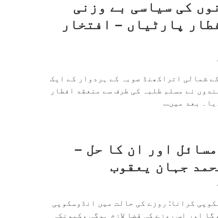
وں کی سیاسی بے وزنی
طار پارٹیاں – افتخار
کے شمالی اتراکھنڈ صوبہ کے ہردوار کے ایک
ندوں نے مسلم طلبہ کی طرف سے منعقد افطار
ا۔ بعد میں...
سائل اور ان کا حل –
حمد جہان یعقوب
کوپی کرانا: روزے کی حالت میں انڈوسکوپی
گا اور اس روزے کی قضا لازم ہوگی ،کیونکہ