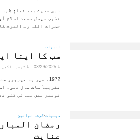
درسِ حدیث بعد نمازِ ظہر
خطیب فیصل مسجد اسلام آب
حضرات اللہ رب العزت کا ب
ادبیات
سب کا اپنا اپ
03/29/2025
تبصرہ لکھیے
1972ء میں ہم خیرپور 
تقریباً سات سال تھی۔ اس
نومبر میں منائی گئی تھی
دینیات
•
گوشہ خواتین
رمضان المبارک
عنایت