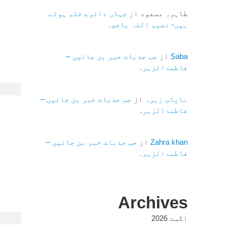
طاہرہ مسعود
از
جہاں دائرے ختم ہوتے
ہیں- نعیم اللہ باجوہ
Saba
از
جب جذبات خبر بن جائیں –
فاطمۃالزہرہ
نایاب زہرہ
از
جب جذبات خبر بن جائیں –
فاطمۃالزہرہ
Zahra khan
از
جب جذبات خبر بن جائیں –
فاطمۃالزہرہ
Archives
اگست 2026