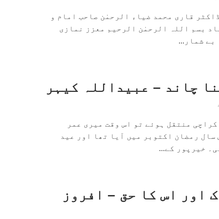
 ڈاکٹر قاری محمد ضیاء الرحمٰن صاحب امام و
اد بسم اللہ الرحمٰن الرحیم معزز نمازی
ے شمار...
نا چاند – عبیداللہ کیہر
سے کراچی منتقل ہوئے تو اس وقت میری عمر
 سال رمضان اکتوبر میں آیا تھا اور عید
۔ خیرپور کے...
 اور اس کا حق – افروز