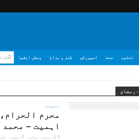
تعلیم
صحت
اسپورٹس
طنز و مزاح
وسطی ایشیا
دینیات
محرم الحرام، 
اہمیت – محمد 
1 مہینہ پہلے
تبصرہ لکھ