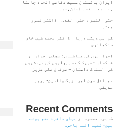
ایران پاکستان سمیت دفاعی اتحاد چاہتا
ہے – میر افسر امان،میر
حتی النصر ، حتی القدس – ڈاکٹر تصور
بھٹہ
گواہی دیتے دریا – ڈاکٹر محمد طیب خان
سنگھانوی
احراریوں کی عیاشیاں : مجلس احرار اور
خاکسار تحریک کے سربراہوں کی عیاشیوں
کی المناک داستان – عرفان علی عزیز
موبائل فون اور بزرگ والدین- بریرہ
صدیقی
Recent Comments
طاہرہ مسعود
از
جہاں دائرے ختم ہوتے
ہیں- نعیم اللہ باجوہ