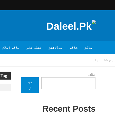
بلاگز
کالم
ہیڈلائنز
نقطہ نظر
عالم اسلام
ہوم
<<
رمضان
تلاش
Tag - رمضان
تلا
ش
Recent Posts