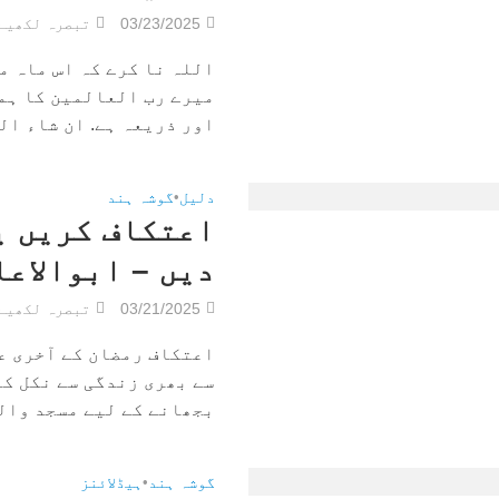
03/23/2025
تبصرہ لکھیے
اللہ نا کرے کہ اس ماہ م
میرے رب العالمین کا ہم
اور ذریعہ ہے. ان شاء الل
دلیل
•
گوشہ ہند
اعتکاف کریں ی
دیں – ابوالاع
03/21/2025
تبصرہ لکھیے
اعتکاف رمضان کے آخری ع
سے بھری زندگی سے نکل کر
بجھانے کے لیے مسجد والی
گوشہ ہند
•
ہیڈلائنز