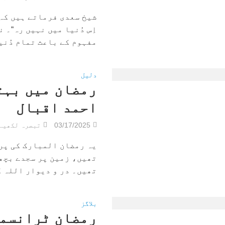
شیخ سعدی فرماتے ہیں کہ”
اِس دُنیا میں نہیں رہ“۔ 
مفہوم کے باعث تمام دُنیا
دلیل
رمضان میں بہت
احمد اقبال
03/17/2025
تبصرہ لکھیے
یہ رمضان المبارک کی پر
تھیں، زمین پر سجدے بچھے
تھیں۔ در و دیوار اللہ کے
بلاگز
رمضان ٹرانسمی