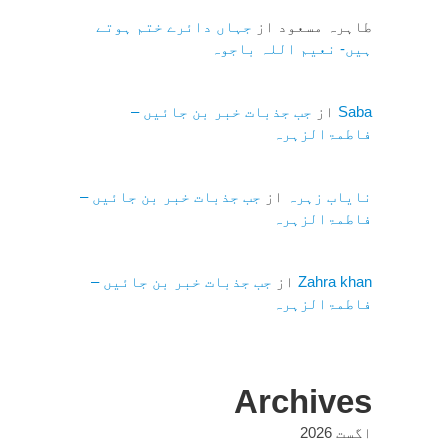
طاہرہ مسعود
از
جہاں دائرے ختم ہوتے
ہیں- نعیم اللہ باجوہ
Saba
از
جب جذبات خبر بن جائیں –
فاطمۃالزہرہ
نایاب زہرہ
از
جب جذبات خبر بن جائیں –
فاطمۃالزہرہ
Zahra khan
از
جب جذبات خبر بن جائیں –
فاطمۃالزہرہ
Archives
اگست 2026