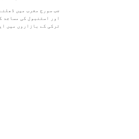
جب سورج مغرب میں ڈھلنے
اور استنبول کی مساجد ک
ترکی کے بازاروں میں ایک