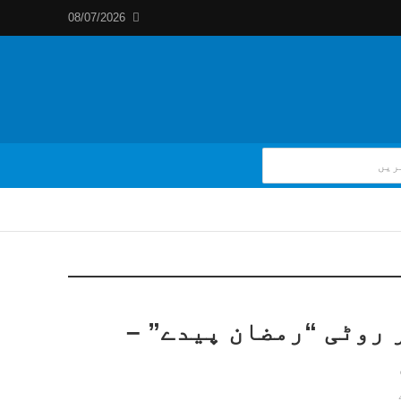
08/07/2026
 روٹی “رمضان پیدے” –