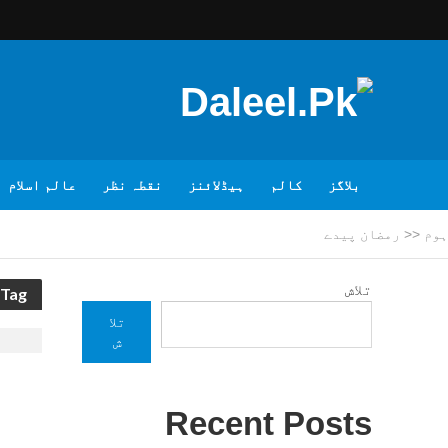
بلاگز
کالم
ہیڈلائنز
نقطہ نظر
عالم اسلام
ہوم
<<
رمضان پیدے
تلاش
Tag - رمضان پیدے
تلا
ش
Recent Posts