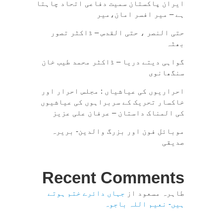
ایران پاکستان سمیت دفاعی اتحاد چاہتا
ہے – میر افسر امان،میر
حتی النصر ، حتی القدس – ڈاکٹر تصور
بھٹہ
گواہی دیتے دریا – ڈاکٹر محمد طیب خان
سنگھانوی
احراریوں کی عیاشیاں : مجلس احرار اور
خاکسار تحریک کے سربراہوں کی عیاشیوں
کی المناک داستان – عرفان علی عزیز
موبائل فون اور بزرگ والدین- بریرہ
صدیقی
Recent Comments
طاہرہ مسعود
از
جہاں دائرے ختم ہوتے
ہیں- نعیم اللہ باجوہ