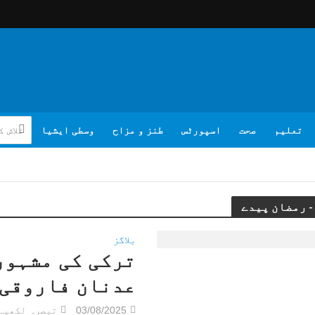
تعلیم
صحت
اسپورٹس
طنز و مزاح
وسطی ایشیا
بلاگز
ترکی کی مشہور
عدنان فاروقی
03/08/2025
تبصرہ لکھیے