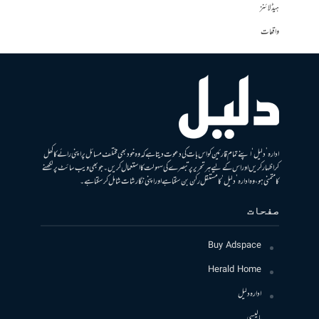
ہیڈلائنز
واقعات
ادارہ ’دلیل‘ اپنے تمام قارئین کو اس بات کی دعوت دیتا ہے کہ وہ خود بھی مختلف مسائل پر اپنی رائے کا کھل
کر اظہار کریں اور اس کے لیے ہر تحریر پر تبصرے کی سہولت کا استعمال کریں۔ جو بھی ویب سائٹ پر لکھنے
کا متمنی ہو، وہ ادارہ ’دلیل‘ کا مستقل رکن بن سکتا ہے اور اپنی نگارشات شامل کرسکتا ہے۔
صفحات
Buy Adspace
Herald Home
ادارہ دلیل
پالیسی