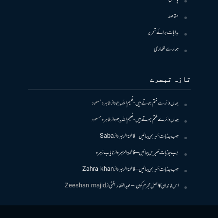
مقاصد
ہدایات برائے تحریر
ہمارے لکھاری
تازہ تبصرے
جہاں دائرے ختم ہوتے ہیں- نعیم اللہ باجوہ
از
طاہرہ مسعود
جہاں دائرے ختم ہوتے ہیں- نعیم اللہ باجوہ
از
طاہرہ مسعود
جب جذبات خبر بن جائیں – فاطمۃالزہرہ
از
Saba
جب جذبات خبر بن جائیں – فاطمۃالزہرہ
از
نایاب زہرہ
جب جذبات خبر بن جائیں – فاطمۃالزہرہ
از
Zahra khan
اس خاندان کا اصل مجرم کون! – عبدالغفار بگٹی
از
Zeeshan majid