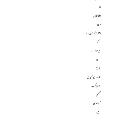
افسانہ
افغانستان
الحاد
انٹرٹینمنٹ کی دنیا
بلاگز
بین الاقوامی
پاکستان
تاریخ
تازہ ترین خبریں
تبصرہ کتب
تعلیم
ٹیکنالوجی
دلیل