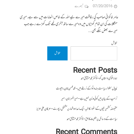
07/20/2016
تبصرے
عامر خاکوانی صاحب کی رفاقت میرے لیے اللہ کے خاص انعامات میں سے ہے. میری
مشکلات کی ان تمام گھڑیوں میں وہ میرے ساتھ آخری لمحے تک کھڑے رہے جب
میرے بعض سگے بھی...
تلاش
تلاش
Recent Posts
ہمارا قومی داستان گو – ڈاکٹر محمد مشتاق احمد
نیپال سیکولر ریاست ہندوتوا کے نرغے میں – محمد محسن خان راجپوت
ٹرمپ کے بیان میں کوئی وزن نہیں ہے – میر افسرامان،میر
مقبوضہ کشمیر بچوں کے اغواء کا المیہ، ایک اعداد و شمار پر مشتمل رپورٹ – عرفان علی عزیز
ریاست کے وسائل پر ملکیت کا حق – ڈاکٹر محمد مشتاق احمد
Recent Comments