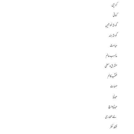
کراچی
کہانی
گوشہ خواتین
گوشہ ہند
مباحث
مذاہب عالم
مشرق وسطی
منتخب کالم
مہمات
میڈیا
میڈیا واچ
نئے لکھاری
نقطہ نظر