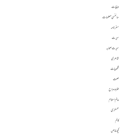
دینیات
سائنسی معلومات
سفرنامہ
سیرت
سیرت صحابہ
شاعری
شخصیات
صحت
طنز و مزاح
عالم اسلام
عسکری
کالم
کچھ خاص