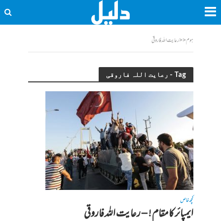
ہوم
<<
رعایت اللہ فاروقی
Tag - رعایت اللہ فاروقی
کچھ خاص
ایمپائر کا مقام ! – رعایت اللہ فاروقی