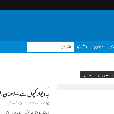
رٹس
طنز و مزاح
وسطی ایشیا
کالم
یہ دیوار کیوں ہے – احسان ا
05/25/2022
تبصرہ لکھیے
آج ملک کا منظرنامہ مختلف ہوگا ہر طرف لانگ مارچ