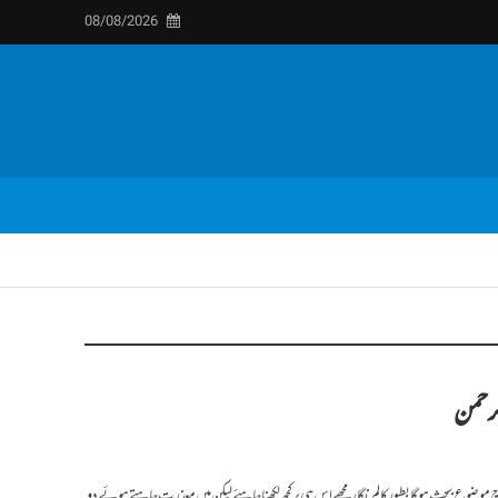
08/08/2026
لرحمن
 موضوع بحث ہو گا بطور کالم نگار مجھے اس ہی پر کچھ لکھنا چاہئے لیکن میں معذرت چاہتے ہوئے دو