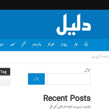
بلاگز
کالم
ہیڈلائنز
نقطہ نظر
عالم اسلام
تعلیم
صحت
اسپو
ہوم
<<
رحیم یار خان
تلاش
Tag - رحیم یار خان
تلاش
Recent Posts
وجودِ خدا، مذہب اور موجودہ صورتحال- کبیر علی