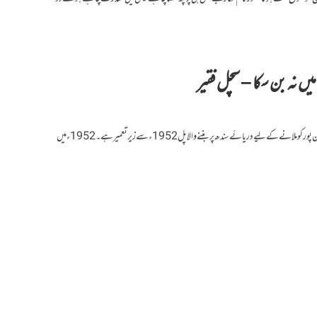
سرائیکی وسیب کے دو اضلاع رحیم یار خان اور راجن پور کو ملانے کے لیے دریائے سندھ پر بننے والا پل 1952ء سے زیر تعمیر ہے۔1952ء میں