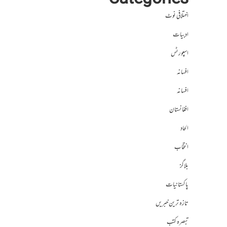
Categories
اختلافی نوٹ
ادبیات
اسپورٹس
افسانہ
افسانہ
افغانستان
الحاد
انتخاب
بلاگز
پاکستانیات
تازہ ترین خبریں
تبصرہ کتب