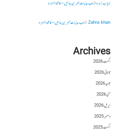
نایاب زہرہ
از
جب جذبات خبر بن جائیں – فاطمۃالزہرہ
Zahra khan
از
جب جذبات خبر بن جائیں – فاطمۃالزہرہ
Archives
اگست 2026
جولائی 2026
جون 2026
مئی 2026
اپریل 2026
دسمبر 2025
اگست 2025