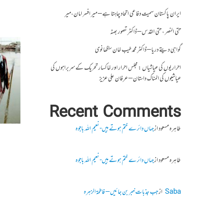
ایران پاکستان سمیت دفاعی اتحاد چاہتا ہے – میر افسر امان،میر
حتی النصر ، حتی القدس – ڈاکٹر تصور بھٹہ
گواہی دیتے دریا – ڈاکٹر محمد طیب خان سنگھانوی
احراریوں کی عیاشیاں : مجلس احرار اور خاکسار تحریک کے سربراہوں کی
عیاشیوں کی المناک داستان – عرفان علی عزیز
Recent Comments
طاہرہ مسعود
از
جہاں دائرے ختم ہوتے ہیں- نعیم اللہ باجوہ
طاہرہ مسعود
از
جہاں دائرے ختم ہوتے ہیں- نعیم اللہ باجوہ
Saba
از
جب جذبات خبر بن جائیں – فاطمۃالزہرہ