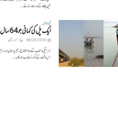
تین پہلے کے رات سناٹے...
کچھ خاص
ایک پل کی کہانی جو64 سال میں نہ بن سکا – سچل فقیر
08/26/2016
تبصرہ لکھیے
اس وقت کے گورنر پنجاب اور قائد...