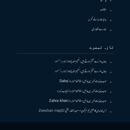
مقاصد
ہدایات برائے تحریر
ہمارے لکھاری
تازہ تبصرے
جہاں دائرے ختم ہوتے ہیں- نعیم اللہ باجوہ
از
طاہرہ مسعود
جہاں دائرے ختم ہوتے ہیں- نعیم اللہ باجوہ
از
طاہرہ مسعود
جب جذبات خبر بن جائیں – فاطمۃالزہرہ
از
Saba
جب جذبات خبر بن جائیں – فاطمۃالزہرہ
از
نایاب زہرہ
جب جذبات خبر بن جائیں – فاطمۃالزہرہ
از
Zahra khan
اس خاندان کا اصل مجرم کون! – عبدالغفار بگٹی
از
Zeeshan majid