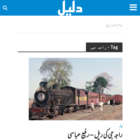
ہوم
<<
راجہ جی
Tag - راجہ جی
کالم
راجہ جی کی ریل – رفیع عباسی