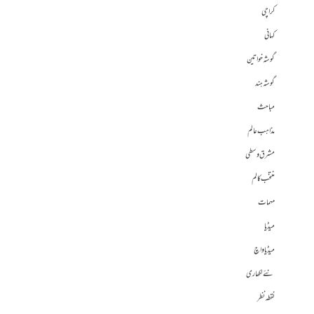
کراچی
کہانی
گوشہ خواتین
گوشہ ہند
مباحث
مذاہب عالم
مشرق وسطی
منتخب کالم
مہمات
میڈیا
میڈیا واچ
نئے لکھاری
نقطہ نظر