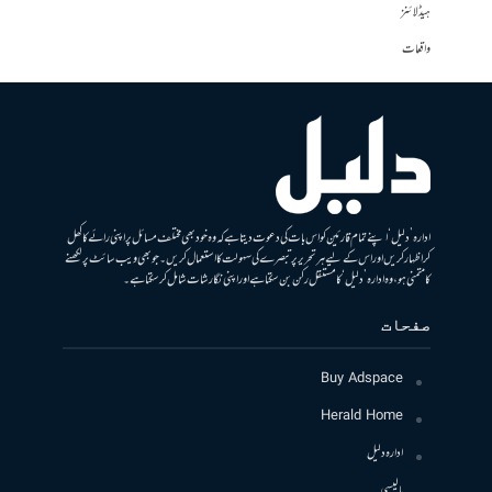
ہیڈلائنز
واقعات
ادارہ ’دلیل‘ اپنے تمام قارئین کو اس بات کی دعوت دیتا ہے کہ وہ خود بھی مختلف مسائل پر اپنی رائے کا کھل
کر اظہار کریں اور اس کے لیے ہر تحریر پر تبصرے کی سہولت کا استعمال کریں۔ جو بھی ویب سائٹ پر لکھنے
کا متمنی ہو، وہ ادارہ ’دلیل‘ کا مستقل رکن بن سکتا ہے اور اپنی نگارشات شامل کرسکتا ہے۔
صفحات
Buy Adspace
Herald Home
ادارہ دلیل
پالیسی