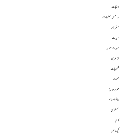
دینیات
سائنسی معلومات
سفرنامہ
سیرت
سیرت صحابہ
شاعری
شخصیات
صحت
طنز و مزاح
عالم اسلام
عسکری
کالم
کچھ خاص