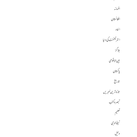
افسانہ
افغانستان
الحاد
انٹرٹینمنٹ کی دنیا
بلاگز
بین الاقوامی
پاکستان
تاریخ
تازہ ترین خبریں
تبصرہ کتب
تعلیم
ٹیکنالوجی
دلیل