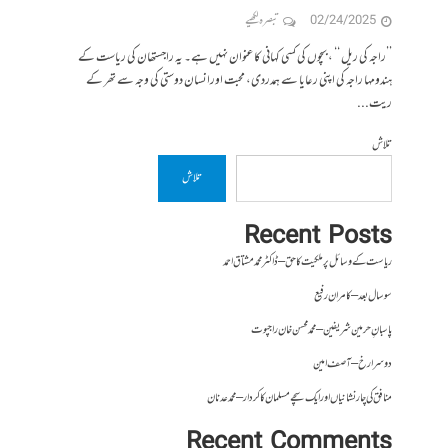
02/24/2025
تبصرہ لکھیے
’’راجہ کی ریل ‘‘ ، بچوں کی کسی کہانی کا عنوان نہیں ہے۔ یہ راجستھان کی ریاست کے
ہندومہا راجہ کی اپنی رعایا سے ہمدردی، محبت اورانسان دوستی کی وجہ سے تھر کے
ریت...
تلاش
تلاش
Recent Posts
ریاست کے وسائل پر ملکیت کا حق – ڈاکٹر محمد مشتاق احمد
سو سال بعد – کامران رفیع
پاسبانِ حرمین شریفین – محمد محسن خان راجپوت
دوسرا رخ – آصف امین
منافق کی چار نشانیاں اور ایک سچے مسلمان کا کردار – محمد عدنان
Recent Comments