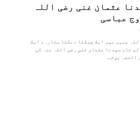
نا عثمان غنی رضی اللہ
وج عباسی
للہ عنہم میں ایک چمکتا دمکتا ستارہ، ایک
لم تاب سیدنا عثمان غنی رضی اللہ عنہ کی