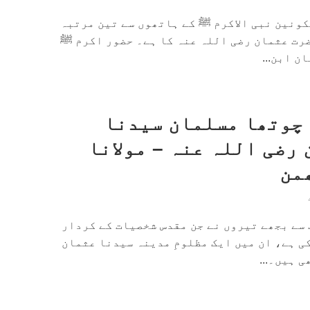
کونین نبی الاکرم ﷺ کے ہاتھوں سے تین مرتبہ
ضرت عثمان رضی اللہ عنہ کا ہے۔ حضور اکرم ﷺ
ن ابن...
چوتھا مسلمان سیدنا
رضی اللہ عنہ – مولانا
من
 سے بجھے تیروں نے جن مقدس شخصیات کے کردار
ی ہے، ان میں ایک مظلومِ مدینہ سیدنا عثمان
 ہیں۔...