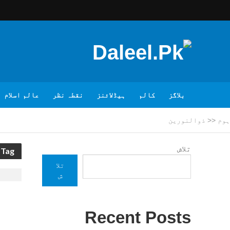
بلاگز
کالم
ہیڈلائنز
نقطہ نظر
عالم اسلام
ہوم
<<
ذوالنورین
تلاش
Tag - ذوالنورین
تلا
ش
Recent Posts