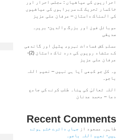
احراریوں کی عیاشیاں : مجلس احرار اور
خاکسار تحریک کے سربراہوں کی عیاشیوں
کی المناک داستان – عرفان علی عزیز
موبائل فون اور بزرگ والدین- بریرہ
صدیقی
مسلم کش فسادات نہرو، پٹیل اور گاندھی
کے متضاد رویوں کی درد ناک داستان (2)-
عرفان علی عزیز
وہ کل جو کبھی آیا ہی نہیں – نعیم اللہ
باجوہ
اللہ تعالیٰ کی پناہ طلب کرنے کی جامع
دعا – محمد عدنان
Recent Comments
طاہرہ مسعود
از
جہاں دائرے ختم ہوتے
ہیں- نعیم اللہ باجوہ