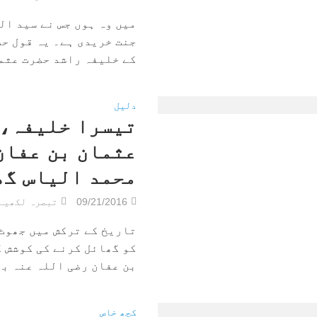
میں وہ ہوں جس نے سید ال
جنت خریدی ہے۔ یہ قول ح
کے خلیفہ راشد حضرت عثما
دلیل
تیسرا خلیفہ، 
عثمان بن عفان 
محمد الیاس گھ
09/21/2016
تبصرہ لکھیے
تاریخ کے ترکش میں جھوٹ
کو گھائل کرنے کی کوشش ک
بن عفان رضی اللہ عنہ بھی
کچھ خاص