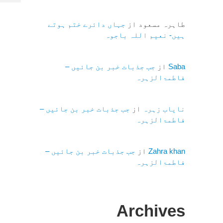
طاہرہ مسعود
از
جہاں دائرے ختم ہوتے
ہیں- نعیم اللہ باجوہ
Saba
از
جب جذبات خبر بن جائیں –
فاطمۃالزہرہ
نایاب زہرہ
از
جب جذبات خبر بن جائیں –
فاطمۃالزہرہ
Zahra khan
از
جب جذبات خبر بن جائیں –
فاطمۃالزہرہ
Archives