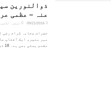
ذوالنورین سید
عنہ – عظمی عر
09/21/2016
تبصرہ لکھیے
حضرات صحابہ کرام رضی ا
مہر منیر، ایک آفتابِ عا
مقدس ہستی بھی ہے۔ 18 ذی الحجہ یوم...