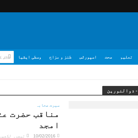
تعلیم
صحت
اسپورٹس
طنز و مزاح
وسطی ایشیا
سیرت صحابہ
مناقب حضرت عث
امجد
10/02/2016
تبصرہ لکھیے