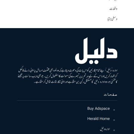
واقعات
وسطی ایشیا
ادارہ ’دلیل‘ اپنے تمام قارئین کو اس بات کی دعوت دیتا ہے کہ وہ خود بھی مختلف مسائل پر اپنی رائے کا کھل
کر اظہار کریں اور اس کے لیے ہر تحریر پر تبصرے کی سہولت کا استعمال کریں۔ جو بھی ویب سائٹ پر لکھنے
کا متمنی ہو، وہ ادارہ ’دلیل‘ کا مستقل رکن بن سکتا ہے اور اپنی نگارشات شامل کرسکتا ہے۔
صفحات
Buy Adspace
Herald Home
ادارہ دلیل