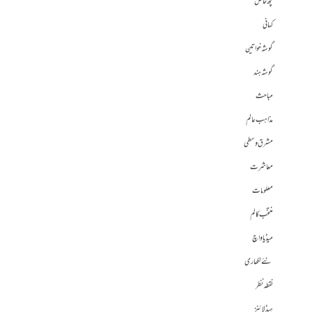
کچھ خاص
کہانی
گوشہ خواتین
گوشہ ہند
مباحث
مذاہب عالم
مشرق وسطی
معاشرت
معلومات
منتخب کالم
میڈیا واچ
نئے لکھاری
نقطہ نظر
ہیڈلائنز