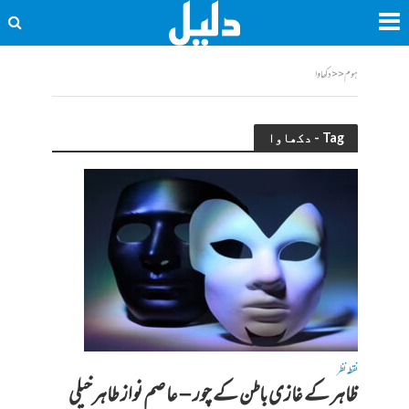
ہوم
<<
دکھاوا
Tag - دکھاوا
نقطہ نظر
ظاہر کے غازی باطن کے چور – عاصم نواز طاہرخیلی