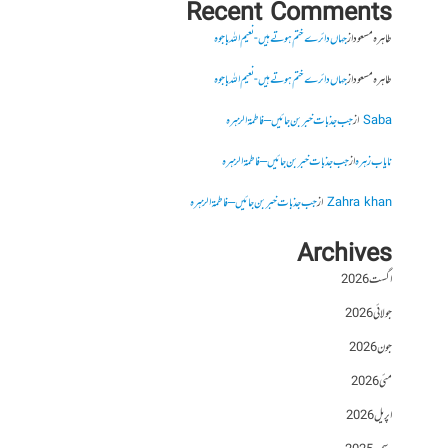
Recent Comments
طاہرہ مسعود
از
جہاں دائرے ختم ہوتے ہیں- نعیم اللہ باجوہ
طاہرہ مسعود
از
جہاں دائرے ختم ہوتے ہیں- نعیم اللہ باجوہ
Saba
از
جب جذبات خبر بن جائیں – فاطمۃالزہرہ
نایاب زہرہ
از
جب جذبات خبر بن جائیں – فاطمۃالزہرہ
Zahra khan
از
جب جذبات خبر بن جائیں – فاطمۃالزہرہ
Archives
اگست 2026
جولائی 2026
جون 2026
مئی 2026
اپریل 2026