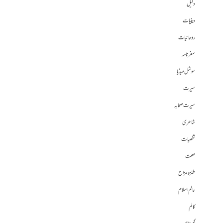
دلیل
دینیات
روحانیات
سفرنامہ
سوشل میڈیا
سیرت
سیرت صحابہ
شاعری
شخصیات
صحت
طنز و مزاح
عالم اسلام
کالم