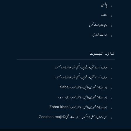
پالیسی
مقاصد
ہدایات برائے تحریر
ہمارے لکھاری
تازہ تبصرے
جہاں دائرے ختم ہوتے ہیں- نعیم اللہ باجوہ
از
طاہرہ مسعود
جہاں دائرے ختم ہوتے ہیں- نعیم اللہ باجوہ
از
طاہرہ مسعود
جب جذبات خبر بن جائیں – فاطمۃالزہرہ
از
Saba
جب جذبات خبر بن جائیں – فاطمۃالزہرہ
از
نایاب زہرہ
جب جذبات خبر بن جائیں – فاطمۃالزہرہ
از
Zahra khan
اس خاندان کا اصل مجرم کون! – عبدالغفار بگٹی
از
Zeeshan majid