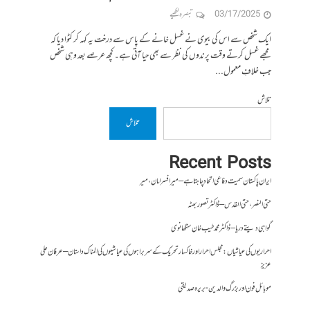
03/17/2025
تبصرہ لکھیے
ایک شخص سے اس کی بیوی نے غسل خانے کے پاس سے درخت یہ کہہ کر کٹوا دیا کہ
مجھے غسل کرتے وقت پرندوں کی نظر سے بھی حیا آتی ہے۔ کچھ عرصے بعد وہی شخص
جب خلافِ معمول...
تلاش
تلاش
Recent Posts
ایران پاکستان سمیت دفاعی اتحاد چاہتا ہے – میر افسر امان،میر
حتی النصر ، حتی القدس – ڈاکٹر تصور بھٹہ
گواہی دیتے دریا – ڈاکٹر محمد طیب خان سنگھانوی
احراریوں کی عیاشیاں : مجلس احرار اور خاکسار تحریک کے سربراہوں کی عیاشیوں کی المناک داستان – عرفان علی
عزیز
موبائل فون اور بزرگ والدین- بریرہ صدیقی