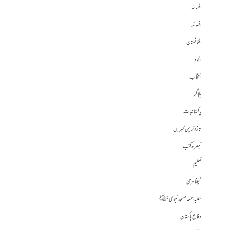
افسانہ
افسانہ
افغانستان
الحاد
انتخاب
بلاگز
پاکستانیات
تازہ ترین خبریں
تبصرہ کتب
تعلیم
ٹیکنالوجی
خطبہ جمعہ مسجد نبوی ﷺ
دفاع پاکستان