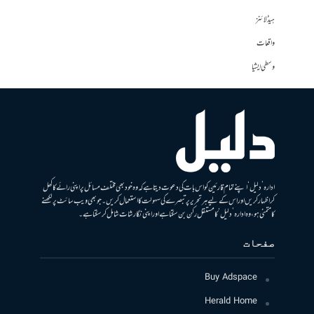
ہیڈلائنز
واقعات
وسطی ایشیا
ادارہ ’دلیل‘ اپنے تمام قارئین کو اس بات کی دعوت دیتا ہے کہ وہ خود بھی مختلف مسائل پر اپنی رائے کا کھل
کر اظہار کریں اور اس کے لیے ہر تحریر پر تبصرے کی سہولت کا استعمال کریں۔ جو بھی ویب سائٹ پر لکھنے
کا متمنی ہو، وہ ادارہ ’دلیل‘ کا مستقل رکن بن سکتا ہے اور اپنی نگارشات شامل کرسکتا ہے۔
صفحات
Buy Adspace
Herald Home