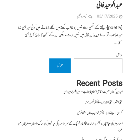
عبدالوحید فانی
03/17/2025
تبصرہ لکھیے
[poetry]ریختے کے تمھی استاد نہیں ہو غالب کہتے ہیں اگلے زمانے میں کوئی میر بھی تھا
میر صاحب تو اب اس جہانِ فانی میں نہیں رہے، لیکن ان کے سخن کا راج آج بھی
اسی...
تلاش
تلاش
Recent Posts
ایران پاکستان سمیت دفاعی اتحاد چاہتا ہے – میر افسر امان،میر
حتی النصر ، حتی القدس – ڈاکٹر تصور بھٹہ
گواہی دیتے دریا – ڈاکٹر محمد طیب خان سنگھانوی
احراریوں کی عیاشیاں : مجلس احرار اور خاکسار تحریک کے سربراہوں کی عیاشیوں کی المناک داستان – عرفان علی
عزیز