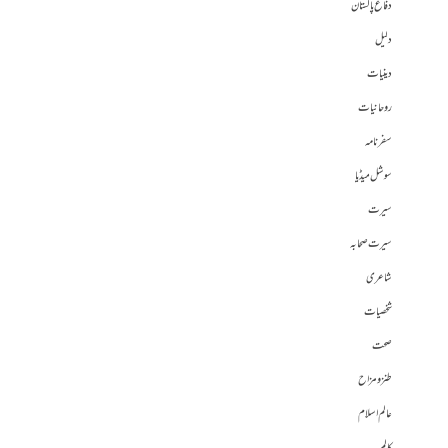
دفاع پاکستان
دلیل
دینیات
روحانیات
سفرنامہ
سوشل میڈیا
سیرت
سیرت صحابہ
شاعری
شخصیات
صحت
طنز و مزاح
عالم اسلام