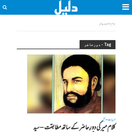
ہوم
<<
دورحاضر
Tag - دورحاضر
ادبیات
دلیل
•
کلام میر کی دورِ حاضر کے ساتھ مطابقت – سید