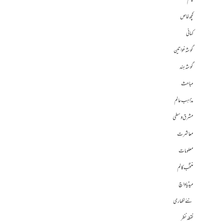
کالم
کچھ خاص
کہانی
گوشہ خواتین
گوشہ ہند
مباحث
مذاہب عالم
مشرق وسطی
معاشرت
معلومات
منتخب کالم
میڈیا واچ
نئے لکھاری
نقطہ نظر