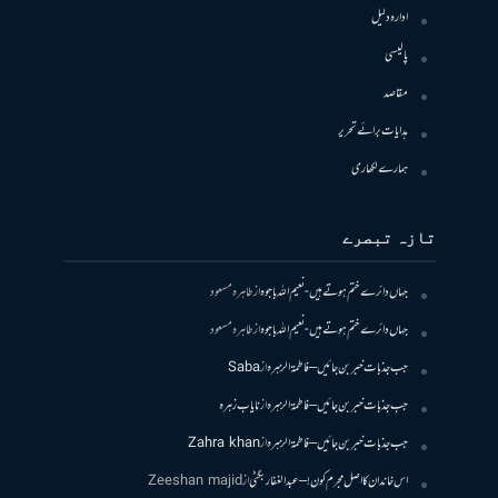
ادارہ دلیل
پالیسی
مقاصد
ہدایات برائے تحریر
ہمارے لکھاری
تازہ تبصرے
جہاں دائرے ختم ہوتے ہیں- نعیم اللہ باجوہ
از
طاہرہ مسعود
جہاں دائرے ختم ہوتے ہیں- نعیم اللہ باجوہ
از
طاہرہ مسعود
جب جذبات خبر بن جائیں – فاطمۃالزہرہ
از
Saba
جب جذبات خبر بن جائیں – فاطمۃالزہرہ
از
نایاب زہرہ
جب جذبات خبر بن جائیں – فاطمۃالزہرہ
از
Zahra khan
اس خاندان کا اصل مجرم کون! – عبدالغفار بگٹی
از
Zeeshan majid