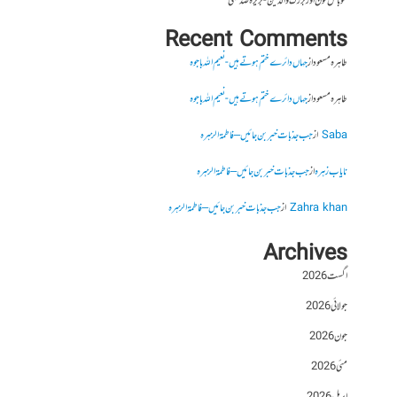
موبائل فون اور بزرگ والدین- بریرہ صدیقی
Recent Comments
طاہرہ مسعود
از
جہاں دائرے ختم ہوتے ہیں- نعیم اللہ باجوہ
طاہرہ مسعود
از
جہاں دائرے ختم ہوتے ہیں- نعیم اللہ باجوہ
Saba
از
جب جذبات خبر بن جائیں – فاطمۃالزہرہ
نایاب زہرہ
از
جب جذبات خبر بن جائیں – فاطمۃالزہرہ
Zahra khan
از
جب جذبات خبر بن جائیں – فاطمۃالزہرہ
Archives
اگست 2026
جولائی 2026
جون 2026
مئی 2026