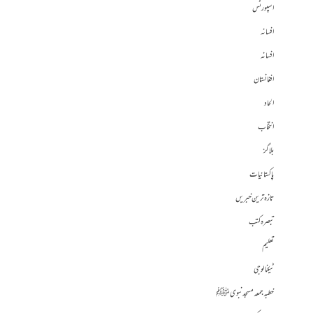
اسپورٹس
افسانہ
افسانہ
افغانستان
الحاد
انتخاب
بلاگز
پاکستانیات
تازہ ترین خبریں
تبصرہ کتب
تعلیم
ٹیکنالوجی
خطبہ جمعہ مسجد نبوی ﷺ