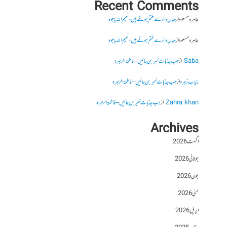
Recent Comments
طاہرہ مسعود
از
جہاں دائرے ختم ہوتے ہیں- نعیم اللہ باجوہ
طاہرہ مسعود
از
جہاں دائرے ختم ہوتے ہیں- نعیم اللہ باجوہ
Saba
از
جب جذبات خبر بن جائیں – فاطمۃالزہرہ
نایاب زہرہ
از
جب جذبات خبر بن جائیں – فاطمۃالزہرہ
Zahra khan
از
جب جذبات خبر بن جائیں – فاطمۃالزہرہ
Archives
اگست 2026
جولائی 2026
جون 2026
مئی 2026
اپریل 2026