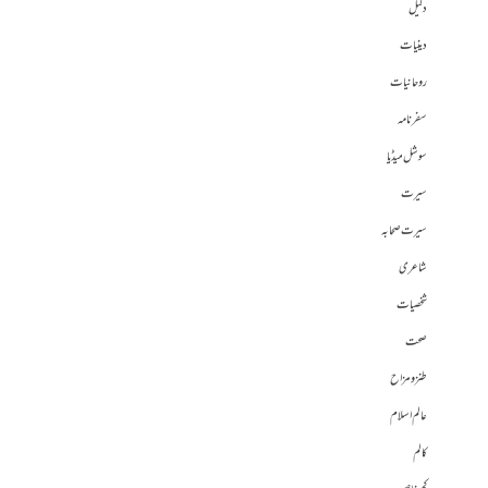
دلیل
دینیات
روحانیات
سفرنامہ
سوشل میڈیا
سیرت
سیرت صحابہ
شاعری
شخصیات
صحت
طنز و مزاح
عالم اسلام
کالم