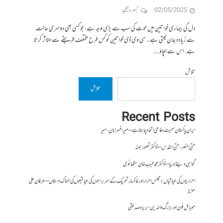
02/05/2025
تبصرہ لکھیے
دل کی بیماری خواتین میں موت کی سب سے بڑی وجہ ہے، جو کسی بھی دوسری حالت
سے زیادہ جان لیتی ہے۔ سی وی ڈی خواتین کو کس طرح مختلف طریقے سے متاثر کرتا
ہے. اس سے بچاؤ...
تلاش
تلاش
Recent Posts
ایران پاکستان سمیت دفاعی اتحاد چاہتا ہے – میر افسر امان،میر
حتی النصر ، حتی القدس – ڈاکٹر تصور بھٹہ
گواہی دیتے دریا – ڈاکٹر محمد طیب خان سنگھانوی
احراریوں کی عیاشیاں : مجلس احرار اور خاکسار تحریک کے سربراہوں کی عیاشیوں کی المناک داستان – عرفان علی
عزیز
موبائل فون اور بزرگ والدین- بریرہ صدیقی