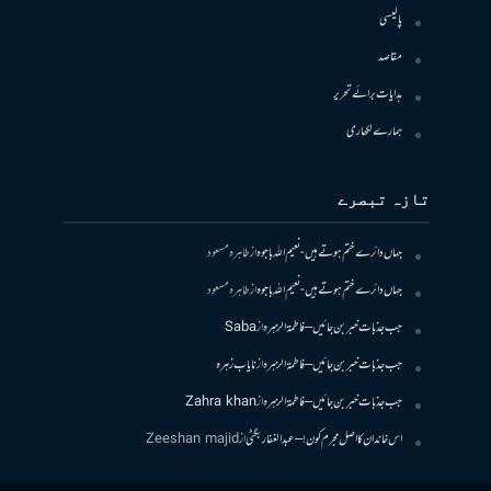
پالیسی
مقاصد
ہدایات برائے تحریر
ہمارے لکھاری
تازہ تبصرے
جہاں دائرے ختم ہوتے ہیں- نعیم اللہ باجوہ
از
طاہرہ مسعود
جہاں دائرے ختم ہوتے ہیں- نعیم اللہ باجوہ
از
طاہرہ مسعود
جب جذبات خبر بن جائیں – فاطمۃالزہرہ
از
Saba
جب جذبات خبر بن جائیں – فاطمۃالزہرہ
از
نایاب زہرہ
جب جذبات خبر بن جائیں – فاطمۃالزہرہ
از
Zahra khan
اس خاندان کا اصل مجرم کون! – عبدالغفار بگٹی
از
Zeeshan majid