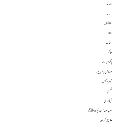
افسانہ
افسانہ
افغانستان
الحاد
انتخاب
بلاگز
پاکستانیات
تازہ ترین خبریں
تبصرہ کتب
تعلیم
ٹیکنالوجی
خطبہ جمعہ مسجد نبوی ﷺ
دفاع پاکستان