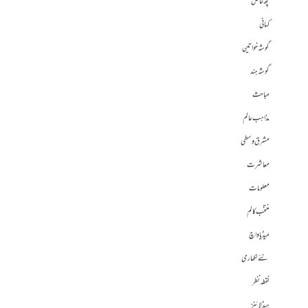
کچھ خاص
کہانی
گوشہ خواتین
گوشہ ہند
مباحث
مذاہب عالم
مشرق وسطی
معاشرت
معلومات
منتخب کالم
میڈیا واچ
نئے لکھاری
نقطہ نظر
ہیڈلائنز