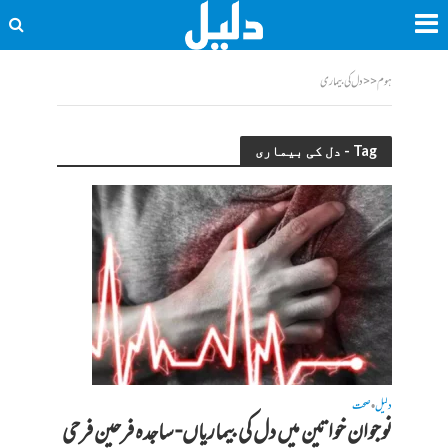
ہوم
<<
دل کی بیماری
Tag - دل کی بیماری
دلیل
صحت
•
نوجوان خواتین میں دل کی بیماریاں- ساجدہ فرحین فرحی