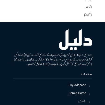
واقعات
وسطی ایشیا
ادارہ ’دلیل‘ اپنے تمام قارئین کو اس بات کی دعوت دیتا ہے کہ وہ خود بھی مختلف مسائل پر اپنی رائے کا کھل
کر اظہار کریں اور اس کے لیے ہر تحریر پر تبصرے کی سہولت کا استعمال کریں۔ جو بھی ویب سائٹ پر لکھنے
کا متمنی ہو، وہ ادارہ ’دلیل‘ کا مستقل رکن بن سکتا ہے اور اپنی نگارشات شامل کرسکتا ہے۔
صفحات
Buy Adspace
Herald Home
ادارہ دلیل