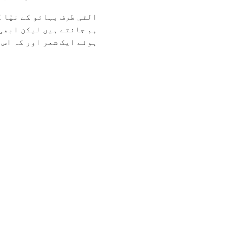
الٹی طرف بہائو کے نیّا 
ہم جانتے ہیں لیکن ابھی
ہوئے ایک شعر اور کہ اس م