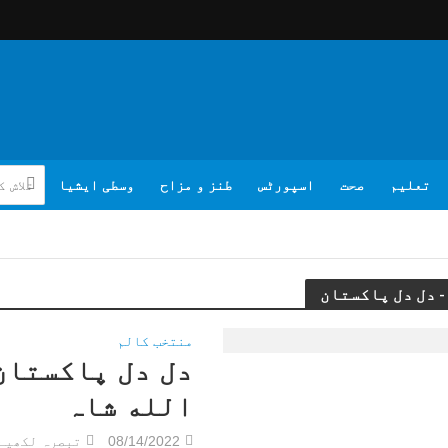
تعلیم
صحت
اسپورٹس
طنز و مزاح
وسطی ایشیا
منتخب کالم
دل دل پاکستان 
الله شاہ
08/14/2022
تبصرہ لکھیے