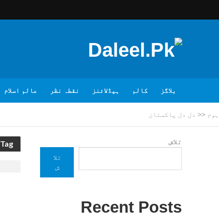
بلاگز
کالم
ہیڈلائنز
نقطہ نظر
عالم اسلام
ہوم
<<
دل دل پاکستان
تلاش
Tag - دل دل پاکستان
تلا
ش
Recent Posts