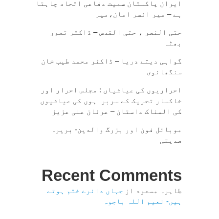
ایران پاکستان سمیت دفاعی اتحاد چاہتا
ہے – میر افسر امان،میر
حتی النصر ، حتی القدس – ڈاکٹر تصور
بھٹہ
گواہی دیتے دریا – ڈاکٹر محمد طیب خان
سنگھانوی
احراریوں کی عیاشیاں : مجلس احرار اور
خاکسار تحریک کے سربراہوں کی عیاشیوں
کی المناک داستان – عرفان علی عزیز
موبائل فون اور بزرگ والدین- بریرہ
صدیقی
Recent Comments
طاہرہ مسعود
از
جہاں دائرے ختم ہوتے
ہیں- نعیم اللہ باجوہ