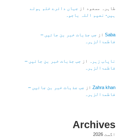
طاہرہ مسعود
از
جہاں دائرے ختم ہوتے
ہیں- نعیم اللہ باجوہ
Saba
از
جب جذبات خبر بن جائیں –
فاطمۃالزہرہ
نایاب زہرہ
از
جب جذبات خبر بن جائیں –
فاطمۃالزہرہ
Zahra khan
از
جب جذبات خبر بن جائیں –
فاطمۃالزہرہ
Archives
اگست 2026