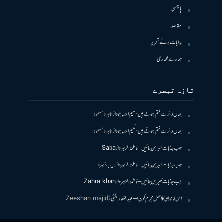
پالیسی
مقاصد
ہدایات برائے تحریر
ہمارے لکھاری
تازہ تبصرے
جہاں دائرے ختم ہوتے ہیں- نعیم اللہ باجوہ
از
طاہرہ مسعود
جہاں دائرے ختم ہوتے ہیں- نعیم اللہ باجوہ
از
طاہرہ مسعود
جب جذبات خبر بن جائیں – فاطمۃالزہرہ
از
Saba
جب جذبات خبر بن جائیں – فاطمۃالزہرہ
از
نایاب زہرہ
جب جذبات خبر بن جائیں – فاطمۃالزہرہ
از
Zahra khan
اس خاندان کا اصل مجرم کون! – عبدالغفار بگٹی
از
Zeeshan majid