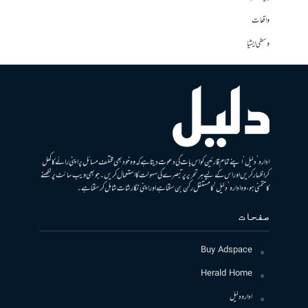
واقعات
وسطی ایشیا
ادارہ ’دلیل‘ اپنے تمام قارئین کو اس بات کی دعوت دیتا ہے کہ وہ خود بھی مختلف مسائل پر اپنی رائے کا کھل
کر اظہار کریں اور اس کے لیے ہر تحریر پر تبصرے کی سہولت کا استعمال کریں۔ جو بھی ویب سائٹ پر لکھنے
کا متمنی ہو، وہ ادارہ ’دلیل‘ کا مستقل رکن بن سکتا ہے اور اپنی نگارشات شامل کرسکتا ہے۔
صفحات
Buy Adspace
Herald Home
ادارہ دلیل