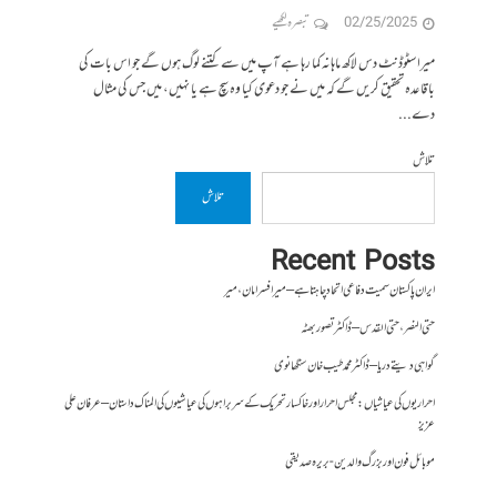
02/25/2025
تبصرہ لکھیے
میرا سٹوڈنٹ دس لاکھ ماہانہ کما رہا ہے آپ میں سے کتنے لوگ ہوں گے جو اس بات کی
باقاعدہ تحقیق کریں گے کہ میں نے جو دعوی کیا وہ سچ ہے یا نہیں، میں جس کی مثال
دے...
تلاش
تلاش
Recent Posts
ایران پاکستان سمیت دفاعی اتحاد چاہتا ہے – میر افسر امان،میر
حتی النصر ، حتی القدس – ڈاکٹر تصور بھٹہ
گواہی دیتے دریا – ڈاکٹر محمد طیب خان سنگھانوی
احراریوں کی عیاشیاں : مجلس احرار اور خاکسار تحریک کے سربراہوں کی عیاشیوں کی المناک داستان – عرفان علی
عزیز
موبائل فون اور بزرگ والدین- بریرہ صدیقی