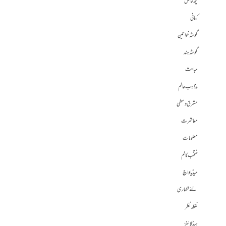
کچھ خاص
کہانی
گوشہ خواتین
گوشہ ہند
مباحث
مذاہب عالم
مشرق وسطی
معاشرت
معلومات
منتخب کالم
میڈیا واچ
نئے لکھاری
نقطہ نظر
ہیڈلائنز