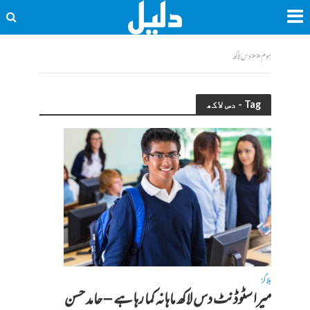
ہوم
<<
دس لاکھ
Tag - دس لاکھ
بلاگز
میرا سٹوڈنٹ دس لاکھ ماہانہ کما رہا ہے – حامد حسن