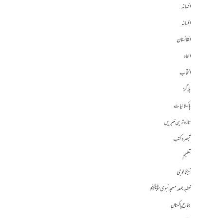
افسانہ
افسانہ
افغانستان
الحاد
انتخاب
بلاگز
پاکستانیات
تازہ ترین خبریں
تبصرہ کتب
تعلیم
ٹیکنالوجی
خطبہ جمعہ مسجد نبوی ﷺ
دفاع پاکستان