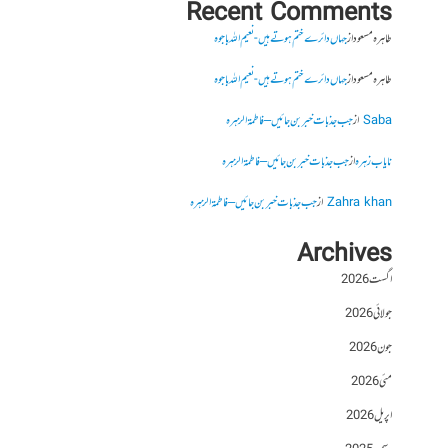
Recent Comments
طاہرہ مسعود
از
جہاں دائرے ختم ہوتے ہیں- نعیم اللہ باجوہ
طاہرہ مسعود
از
جہاں دائرے ختم ہوتے ہیں- نعیم اللہ باجوہ
Saba
از
جب جذبات خبر بن جائیں – فاطمۃالزہرہ
نایاب زہرہ
از
جب جذبات خبر بن جائیں – فاطمۃالزہرہ
Zahra khan
از
جب جذبات خبر بن جائیں – فاطمۃالزہرہ
Archives
اگست 2026
جولائی 2026
جون 2026
مئی 2026
اپریل 2026