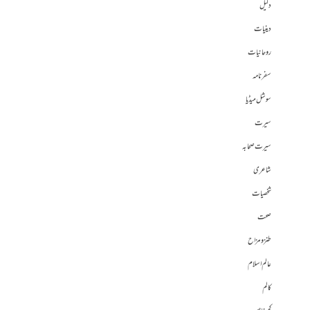
دلیل
دینیات
روحانیات
سفرنامہ
سوشل میڈیا
سیرت
سیرت صحابہ
شاعری
شخصیات
صحت
طنز و مزاح
عالم اسلام
کالم