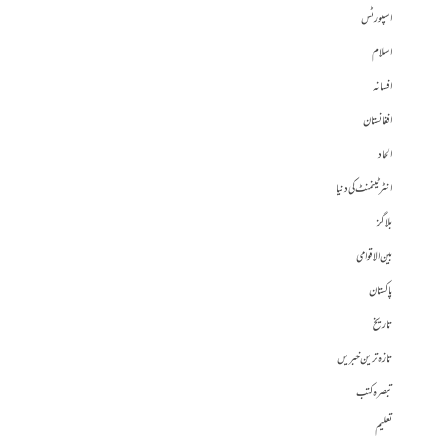
اسپورٹس
اسلام
افسانہ
افغانستان
الحاد
انٹرٹینمنٹ کی دنیا
بلاگز
بین الاقوامی
پاکستان
تاریخ
تازہ ترین خبریں
تبصرہ کتب
تعلیم