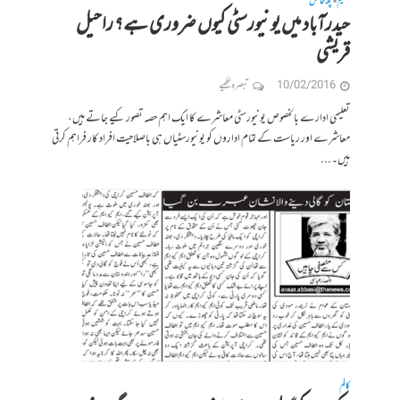
تعلیم
کچھ خاص
•
حیدرآباد میں یونیورسٹی کیوں ضروری ہے؟ راحیل
قریشی
10/02/2016
تبصرہ لکھیے
تعلیمی ادارے بالخصوص یونیورسٹی معاشرے کا ایک اہم حصہ تصور کیے جاتے ہیں،
معاشرے اور ریاست کے تمام اداروں کو یونیورسٹیاں ہی باصلاحیت افراد کار فراہم کرتی
ہیں۔...
کالم