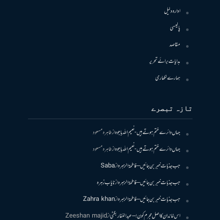
ادارہ دلیل
پالیسی
مقاصد
ہدایات برائے تحریر
ہمارے لکھاری
تازہ تبصرے
جہاں دائرے ختم ہوتے ہیں- نعیم اللہ باجوہ
از
طاہرہ مسعود
جہاں دائرے ختم ہوتے ہیں- نعیم اللہ باجوہ
از
طاہرہ مسعود
جب جذبات خبر بن جائیں – فاطمۃالزہرہ
از
Saba
جب جذبات خبر بن جائیں – فاطمۃالزہرہ
از
نایاب زہرہ
جب جذبات خبر بن جائیں – فاطمۃالزہرہ
از
Zahra khan
اس خاندان کا اصل مجرم کون! – عبدالغفار بگٹی
از
Zeeshan majid