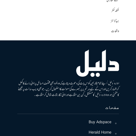
نئے لکھاری
نقطہ نظر
ہیڈلائنز
واقعات
ادارہ ’دلیل‘ اپنے تمام قارئین کو اس بات کی دعوت دیتا ہے کہ وہ خود بھی مختلف مسائل پر اپنی رائے کا کھل
کر اظہار کریں اور اس کے لیے ہر تحریر پر تبصرے کی سہولت کا استعمال کریں۔ جو بھی ویب سائٹ پر لکھنے
کا متمنی ہو، وہ ادارہ ’دلیل‘ کا مستقل رکن بن سکتا ہے اور اپنی نگارشات شامل کرسکتا ہے۔
صفحات
Buy Adspace
Herald Home