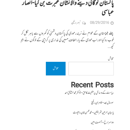
پاکستان کو گالی دینے والا نشان عبرت بن گیا-انصار
عباسی
08/29/2016
تبصرہ لکھیے
پہلے بلوچستان کے عوام نے نریندر مودی کی پاکستان دشمنی کو گھروں سے باہر نکل کر
خوب رد کیا اور اب مودی کے یار الطاف حسین کی غداری پر کراچی کے لوگوں نے ایم
کیو...
تلاش
تلاش
Recent Posts
ریاست کے وسائل پر ملکیت کا حق – ڈاکٹر محمد مشتاق احمد
سو سال بعد – کامران رفیع
پاسبانِ حرمین شریفین – محمد محسن خان راجپوت
دوسرا رخ – آصف امین