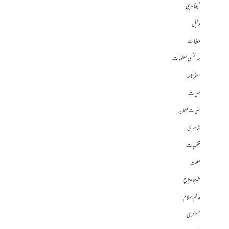
ٹیکنالوجی
دلیل
دینیات
سائنسی معلومات
سفرنامہ
سیرت
سیرت صحابہ
شاعری
شخصیات
صحت
طنز و مزاح
عالم اسلام
عسکری