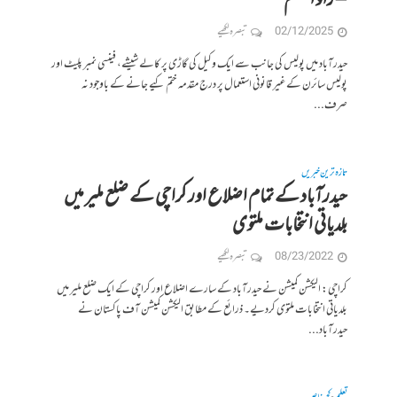
– راؤ اعظم
02/12/2025
تبصرہ لکھیے
حیدرآباد میں پولیس کی جانب سے ایک وکیل کی گاڑی پر کالے شیشے، فینسی نمبر پلیٹ اور
پولیس سائرن کے غیر قانونی استعمال پر درج مقدمہ ختم کیے جانے کے باوجود نہ
صرف...
تازہ ترین خبریں
حیدرآباد کے تمام اضلاع اور کراچی کے ضلع ملیر میں
بلدیاتی انتخابات ملتوی
08/23/2022
تبصرہ لکھیے
کراچی: الیکشن کمیشن نے حیدرآباد کے سارے اضلاع اور کراچی کے ایک ضلع ملیر میں
بلدیاتی انتخابات ملتوی کردیے۔ ذرائع کے مطابق الیکشن کمیشن آف پاکستان نے
حیدرآباد...