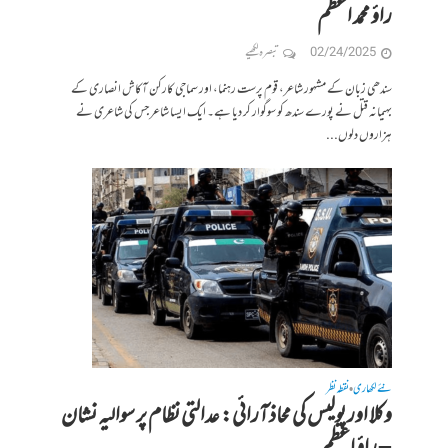
راؤ محمد اعظم
02/24/2025
تبصرہ لکھیے
سندھی زبان کے مشہور شاعر، قوم پرست رہنما، اور سماجی کارکن آکاش انصاری کے
بہیمانہ قتل نے پورے سندھ کو سوگوار کر دیا ہے۔ ایک ایسا شاعر جس کی شاعری نے
ہزاروں دلوں...
نئے لکھاری
نقطہ نظر
•
وکلا اور پولیس کی محاذ آرائی: عدالتی نظام پر سوالیہ نشان