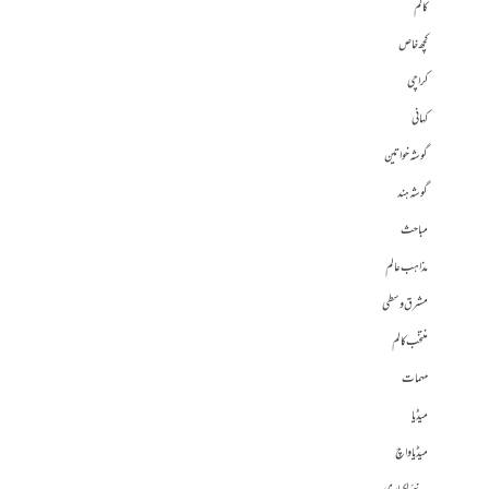
کالم
کچھ خاص
کراچی
کہانی
گوشہ خواتین
گوشہ ہند
مباحث
مذاہب عالم
مشرق وسطی
منتخب کالم
مہمات
میڈیا
میڈیا واچ