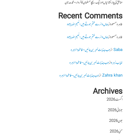
منافق کی چار نشانیاں اور ایک سچے مسلمان کا کردار – محمد عدنان
Recent Comments
طاہرہ مسعود
از
جہاں دائرے ختم ہوتے ہیں- نعیم اللہ باجوہ
طاہرہ مسعود
از
جہاں دائرے ختم ہوتے ہیں- نعیم اللہ باجوہ
Saba
از
جب جذبات خبر بن جائیں – فاطمۃالزہرہ
نایاب زہرہ
از
جب جذبات خبر بن جائیں – فاطمۃالزہرہ
Zahra khan
از
جب جذبات خبر بن جائیں – فاطمۃالزہرہ
Archives
اگست 2026
جولائی 2026
جون 2026
مئی 2026