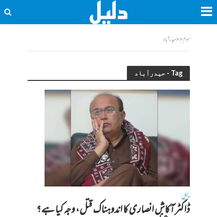
ہوم
<<
حیدرآباد
Tag - حیدرآباد
دلیل
ڈاکٹر آکاش انصاری کا اندوہناک قتل، وجہ کیا ہے؟