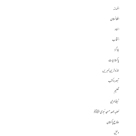
افسانہ
افغانستان
الحاد
انتخاب
بلاگز
پاکستانیات
تازہ ترین خبریں
تبصرہ کتب
تعلیم
ٹیکنالوجی
خطبہ جمعہ مسجد نبوی ﷺ
دفاع پاکستان
دلیل