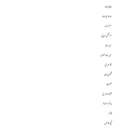
دینیات
روحانیات
سفرنامہ
سوشل میڈیا
سیرت
سیرت صحابہ
شاعری
شخصیات
صحت
طنز و مزاح
عالم اسلام
کالم
کچھ خاص