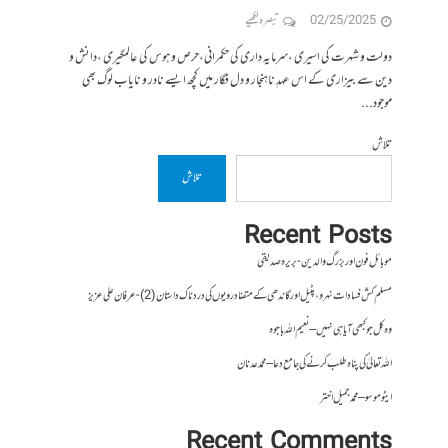
02/25/2025
تبصرہ لکھیے
دولت و شہرت کی اسیری ،سرمایہ داری کی حکمرانی،حرص و ہوس کی عالمگیری ،دانش و
دین سے بیزاری کے اس عہدِ ناہنجار و دل فگار میں کچھ ایسے نادر و نایاب لوگ بھی
موجود...
تلاش
تلاش
Recent Posts
موبائل فون اور بزرگ والدین- بریرہ صدیقی
مسلم کش فسادات نہرو، پٹیل اور گاندھی کے متضاد رویوں کی درد ناک داستان (2)- عرفان علی عزیز
وہ کل جو کبھی آیا ہی نہیں – نعیم اللہ باجوہ
اللہ تعالیٰ کی پناہ طلب کرنے کی جامع دعا – محمد عدنان
ایٹوموسو – محمد جمیل اختر
Recent Comments