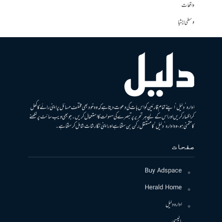
واقعات
وسطی ایشیا
ادارہ ’دلیل‘ اپنے تمام قارئین کو اس بات کی دعوت دیتا ہے کہ وہ خود بھی مختلف مسائل پر اپنی رائے کا کھل
کر اظہار کریں اور اس کے لیے ہر تحریر پر تبصرے کی سہولت کا استعمال کریں۔ جو بھی ویب سائٹ پر لکھنے
کا متمنی ہو، وہ ادارہ ’دلیل‘ کا مستقل رکن بن سکتا ہے اور اپنی نگارشات شامل کرسکتا ہے۔
صفحات
Buy Adspace
Herald Home
ادارہ دلیل
پالیسی