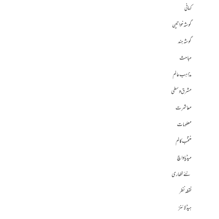
کہانی
گوشہ خواتین
گوشہ ہند
مباحث
مذاہب عالم
مشرق وسطی
معاشرت
معلومات
منتخب کالم
میڈیا واچ
نئے لکھاری
نقطہ نظر
ہیڈلائنز