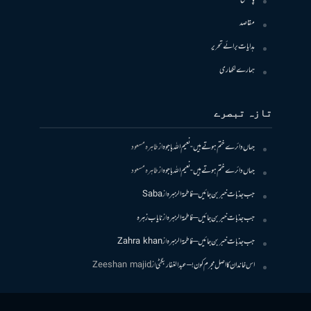
مقاصد
ہدایات برائے تحریر
ہمارے لکھاری
تازہ تبصرے
جہاں دائرے ختم ہوتے ہیں- نعیم اللہ باجوہ
از
طاہرہ مسعود
جہاں دائرے ختم ہوتے ہیں- نعیم اللہ باجوہ
از
طاہرہ مسعود
جب جذبات خبر بن جائیں – فاطمۃالزہرہ
از
Saba
جب جذبات خبر بن جائیں – فاطمۃالزہرہ
از
نایاب زہرہ
جب جذبات خبر بن جائیں – فاطمۃالزہرہ
از
Zahra khan
اس خاندان کا اصل مجرم کون! – عبدالغفار بگٹی
از
Zeeshan majid