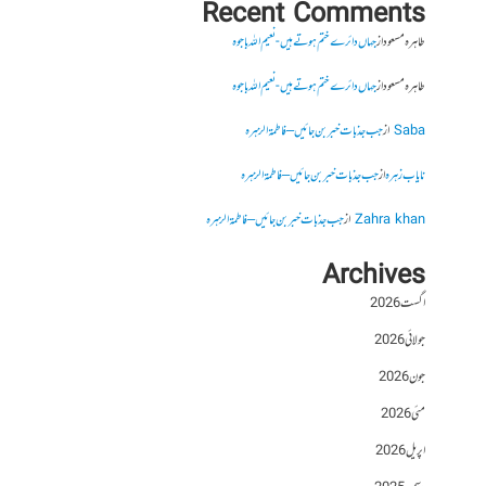
Recent Comments
طاہرہ مسعود
از
جہاں دائرے ختم ہوتے ہیں- نعیم اللہ باجوہ
طاہرہ مسعود
از
جہاں دائرے ختم ہوتے ہیں- نعیم اللہ باجوہ
Saba
از
جب جذبات خبر بن جائیں – فاطمۃالزہرہ
نایاب زہرہ
از
جب جذبات خبر بن جائیں – فاطمۃالزہرہ
Zahra khan
از
جب جذبات خبر بن جائیں – فاطمۃالزہرہ
Archives
اگست 2026
جولائی 2026
جون 2026
مئی 2026
اپریل 2026