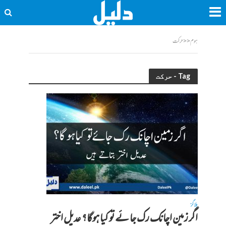
ہوم
<<
حرکت
Tag - حرکت
بلاگز
اگر زمین اچانک رک جا ئے تو کیا ہوگا؟ عدیل اختر