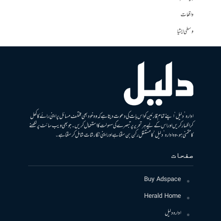
واقعات
وسطی ایشیا
ادارہ ’دلیل‘ اپنے تمام قارئین کو اس بات کی دعوت دیتا ہے کہ وہ خود بھی مختلف مسائل پر اپنی رائے کا کھل
کر اظہار کریں اور اس کے لیے ہر تحریر پر تبصرے کی سہولت کا استعمال کریں۔ جو بھی ویب سائٹ پر لکھنے
کا متمنی ہو، وہ ادارہ ’دلیل‘ کا مستقل رکن بن سکتا ہے اور اپنی نگارشات شامل کرسکتا ہے۔
صفحات
Buy Adspace
Herald Home
ادارہ دلیل