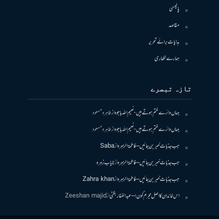
پالیسی
مقاصد
ہدایات برائے تحریر
ہمارے لکھاری
تازہ تبصرے
جہاں دائرے ختم ہوتے ہیں- نعیم اللہ باجوہ
از
طاہرہ مسعود
جہاں دائرے ختم ہوتے ہیں- نعیم اللہ باجوہ
از
طاہرہ مسعود
جب جذبات خبر بن جائیں – فاطمۃالزہرہ
از
Saba
جب جذبات خبر بن جائیں – فاطمۃالزہرہ
از
نایاب زہرہ
جب جذبات خبر بن جائیں – فاطمۃالزہرہ
از
Zahra khan
اس خاندان کا اصل مجرم کون! – عبدالغفار بگٹی
از
Zeeshan majid