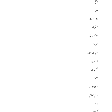
دلیل
دینیات
روحانیات
سفرنامہ
سوشل میڈیا
سیرت
سیرت صحابہ
شاعری
شخصیات
صحت
طنز و مزاح
عالم اسلام
کالم