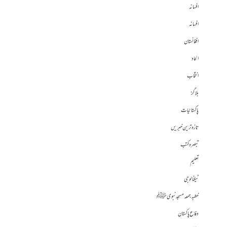
افسانہ
افسانہ
افغانستان
الحاد
انتخاب
بلاگز
پاکستانیات
تازہ ترین خبریں
تبصرہ کتب
تعلیم
ٹیکنالوجی
خطبہ جمعہ مسجد نبوی ﷺ
دفاع پاکستان