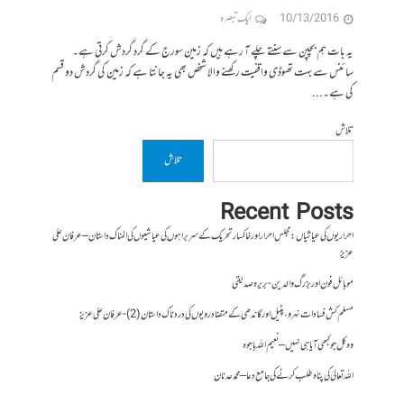
10/13/2016
ایک تبصرہ
یہ بات ہم بچپن سے سنتے چلے آ رہے ہیں کہ زمین سورج کے گرد گردش کرتی ہے۔
سائنس سے بہت تھوڈی واقفیت رکھنے والا شخص بھی یہ جانتا ہے کہ زمین کی گردش دو قسم
کی ہے۔...
تلاش
تلاش
Recent Posts
احراریوں کی عیاشیاں : مجلس احرار اور خاکسار تحریک کے سربراہوں کی عیاشیوں کی المناک داستان – عرفان علی
عزیز
موبائل فون اور بزرگ والدین- بریرہ صدیقی
مسلم کش فسادات نہرو، پٹیل اور گاندھی کے متضاد رویوں کی درد ناک داستان (2)- عرفان علی عزیز
وہ کل جو کبھی آیا ہی نہیں – نعیم اللہ باجوہ
اللہ تعالیٰ کی پناہ طلب کرنے کی جامع دعا – محمد عدنان