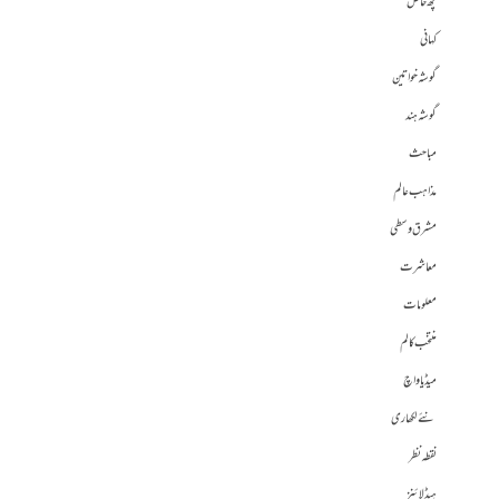
کچھ خاص
کہانی
گوشہ خواتین
گوشہ ہند
مباحث
مذاہب عالم
مشرق وسطی
معاشرت
معلومات
منتخب کالم
میڈیا واچ
نئے لکھاری
نقطہ نظر
ہیڈلائنز