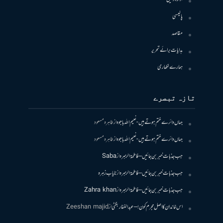
پالیسی
مقاصد
ہدایات برائے تحریر
ہمارے لکھاری
تازہ تبصرے
جہاں دائرے ختم ہوتے ہیں- نعیم اللہ باجوہ
از
طاہرہ مسعود
جہاں دائرے ختم ہوتے ہیں- نعیم اللہ باجوہ
از
طاہرہ مسعود
جب جذبات خبر بن جائیں – فاطمۃالزہرہ
از
Saba
جب جذبات خبر بن جائیں – فاطمۃالزہرہ
از
نایاب زہرہ
جب جذبات خبر بن جائیں – فاطمۃالزہرہ
از
Zahra khan
اس خاندان کا اصل مجرم کون! – عبدالغفار بگٹی
از
Zeeshan majid