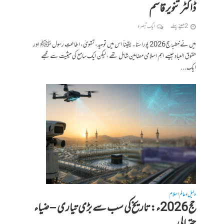
ڈاکٹر تنویر قاسم
2 مہینے پہلے
ایک تبصرہ
میں نے خطبۂ حج 2026 پورا سنا۔ یقیناً اس میں توحید، تقویٰ، اطاعتِ رسول ﷺ اور
حقوق العباد جیسے اہم اسلامی مضامین شامل تھے، لیکن ایک سامع کی حیثیت سے مجھے
ایک...
دلیل
عالم اسلام
•
حج 2026ء: تاریخ کی سب سے بڑی تیاری – ضیاء