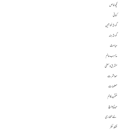
کچھ خاص
کہانی
گوشہ خواتین
گوشہ ہند
مباحث
مذاہب عالم
مشرق وسطی
معاشرت
معلومات
منتخب کالم
میڈیا واچ
نئے لکھاری
نقطہ نظر