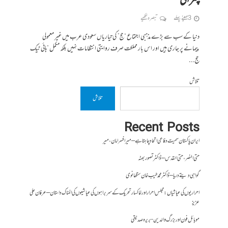
چترالی
3 مہینے پہلے
تبصرہ لکھیے
دنیا کے سب سے بڑے مذہبی اجتماع “حج” کی تیاریاں سعودی عرب میں غیر معمولی
پیمانے پر جاری ہیں اور اس بار مملکت صرف روایتی انتظامات نہیں بلکہ مکمل “ہائی ٹیک
حج...
تلاش
تلاش
Recent Posts
ایران پاکستان سمیت دفاعی اتحاد چاہتا ہے – میر افسر امان،میر
حتی النصر ، حتی القدس – ڈاکٹر تصور بھٹہ
گواہی دیتے دریا – ڈاکٹر محمد طیب خان سنگھانوی
احراریوں کی عیاشیاں : مجلس احرار اور خاکسار تحریک کے سربراہوں کی عیاشیوں کی المناک داستان – عرفان علی
عزیز
موبائل فون اور بزرگ والدین- بریرہ صدیقی