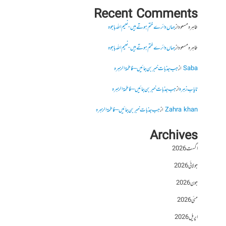
Recent Comments
طاہرہ مسعود
از
جہاں دائرے ختم ہوتے ہیں- نعیم اللہ باجوہ
طاہرہ مسعود
از
جہاں دائرے ختم ہوتے ہیں- نعیم اللہ باجوہ
Saba
از
جب جذبات خبر بن جائیں – فاطمۃالزہرہ
نایاب زہرہ
از
جب جذبات خبر بن جائیں – فاطمۃالزہرہ
Zahra khan
از
جب جذبات خبر بن جائیں – فاطمۃالزہرہ
Archives
اگست 2026
جولائی 2026
جون 2026
مئی 2026
اپریل 2026