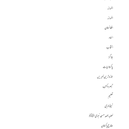
افسانہ
افسانہ
افغانستان
الحاد
انتخاب
بلاگز
پاکستانیات
تازہ ترین خبریں
تبصرہ کتب
تعلیم
ٹیکنالوجی
خطبہ جمعہ مسجد نبوی ﷺ
دفاع پاکستان