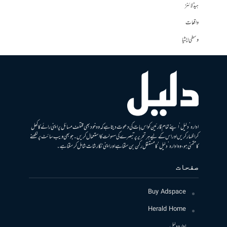
ہیڈلائنز
واقعات
وسطی ایشیا
ادارہ ’دلیل‘ اپنے تمام قارئین کو اس بات کی دعوت دیتا ہے کہ وہ خود بھی مختلف مسائل پر اپنی رائے کا کھل
کر اظہار کریں اور اس کے لیے ہر تحریر پر تبصرے کی سہولت کا استعمال کریں۔ جو بھی ویب سائٹ پر لکھنے
کا متمنی ہو، وہ ادارہ ’دلیل‘ کا مستقل رکن بن سکتا ہے اور اپنی نگارشات شامل کرسکتا ہے۔
صفحات
Buy Adspace
Herald Home
ادارہ دلیل