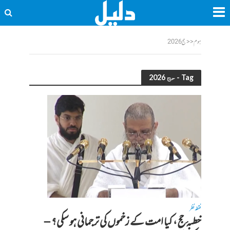
ہوم
<<
حج 2026
Tag - حج 2026
نقطہ نظر
خطبۂ حج ، کیا امت کے زخموں کی ترجمانی ہو سکی؟ –