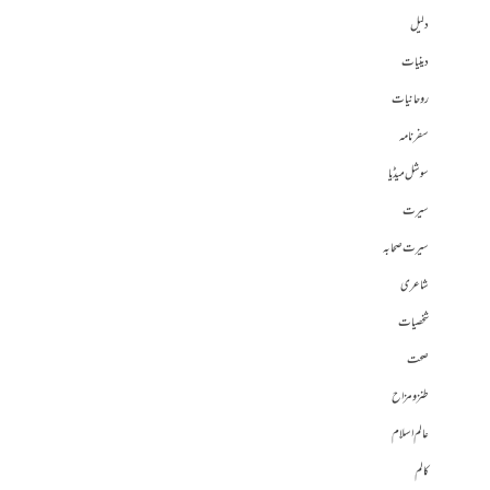
دلیل
دینیات
روحانیات
سفرنامہ
سوشل میڈیا
سیرت
سیرت صحابہ
شاعری
شخصیات
صحت
طنز و مزاح
عالم اسلام
کالم