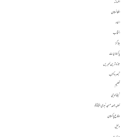
افسانہ
افغانستان
الحاد
انتخاب
بلاگز
پاکستانیات
تازہ ترین خبریں
تبصرہ کتب
تعلیم
ٹیکنالوجی
خطبہ جمعہ مسجد نبوی ﷺ
دفاع پاکستان
دلیل