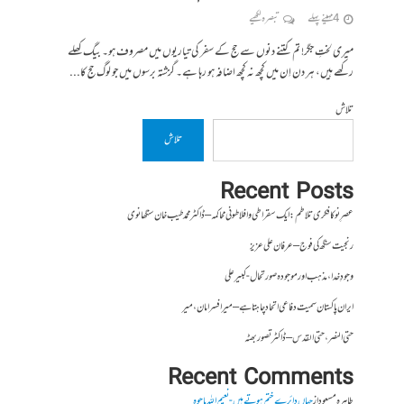
4 مہینے پہلے
تبصرہ لکھیے
میری لختِ جگر! تم کتنے دنوں سے حج کے سفر کی تیاریوں میں مصروف ہو۔ بیگ کھلے
رکھے ہیں، ہر دن اِن میں کچھ نہ کچھ اضافہ ہو رہا ہے۔ گزشتہ برسوں میں جو لوگ حج کا...
تلاش
تلاش
Recent Posts
عصرِ نو کا فکری تلاطم: ایک سقراطی و افلاطونی محاکمہ – ڈاکٹر محمد طیب خان سنگھانوی
رنجیت سنگھ کی فوج – عرفان علی عزیز
وجودِ خدا، مذہب اور موجودہ صورتحال- کبیر علی
ایران پاکستان سمیت دفاعی اتحاد چاہتا ہے – میر افسر امان،میر
حتی النصر ، حتی القدس – ڈاکٹر تصور بھٹہ
Recent Comments
طاہرہ مسعود
از
جہاں دائرے ختم ہوتے ہیں- نعیم اللہ باجوہ