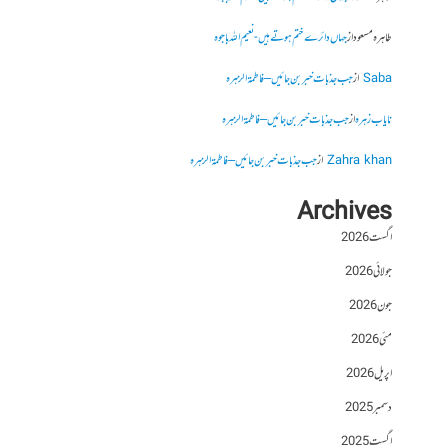
طاہرہ مسعود
از
جہاں دائرے ختم ہوتے ہیں- نعیم اللہ باجوہ
Saba
از
جب جذبات خبر بن جائیں – فاطمۃالزہرہ
نایاب زہرہ
از
جب جذبات خبر بن جائیں – فاطمۃالزہرہ
Zahra khan
از
جب جذبات خبر بن جائیں – فاطمۃالزہرہ
Archives
اگست 2026
جولائی 2026
جون 2026
مئی 2026
اپریل 2026
دسمبر 2025
اگست 2025