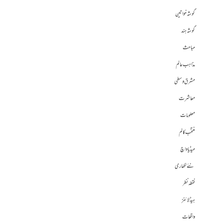
گوشہ خواتین
گوشہ ہند
مباحث
مذاہب عالم
مشرق وسطی
معاشرت
معلومات
منتخب کالم
میڈیا واچ
نئے لکھاری
نقطہ نظر
ہیڈلائنز
واقعات