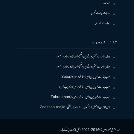
مقاصد
ہدایات برائے تحریر
ہمارے لکھاری
تازہ تبصرے
جہاں دائرے ختم ہوتے ہیں- نعیم اللہ باجوہ
از
طاہرہ مسعود
جہاں دائرے ختم ہوتے ہیں- نعیم اللہ باجوہ
از
طاہرہ مسعود
جب جذبات خبر بن جائیں – فاطمۃالزہرہ
از
Saba
جب جذبات خبر بن جائیں – فاطمۃالزہرہ
از
نایاب زہرہ
جب جذبات خبر بن جائیں – فاطمۃالزہرہ
از
Zahra khan
اس خاندان کا اصل مجرم کون! – عبدالغفار بگٹی
از
Zeeshan majid
جملہ حقوق محفوظ ہیں © 2016-2021 دلیل (ڈاٹ پی کے)۔