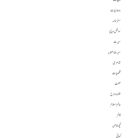
دینیات
روحانیات
سفرنامہ
سوشل میڈیا
سیرت
سیرت صحابہ
شاعری
شخصیات
صحت
طنز و مزاح
عالم اسلام
کالم
کچھ خاص
کہانی