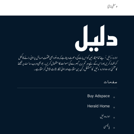
وسطی ایشیا
ادارہ ’دلیل‘ اپنے تمام قارئین کو اس بات کی دعوت دیتا ہے کہ وہ خود بھی مختلف مسائل پر اپنی رائے کا کھل
کر اظہار کریں اور اس کے لیے ہر تحریر پر تبصرے کی سہولت کا استعمال کریں۔ جو بھی ویب سائٹ پر لکھنے
کا متمنی ہو، وہ ادارہ ’دلیل‘ کا مستقل رکن بن سکتا ہے اور اپنی نگارشات شامل کرسکتا ہے۔
صفحات
Buy Adspace
Herald Home
ادارہ دلیل
پالیسی