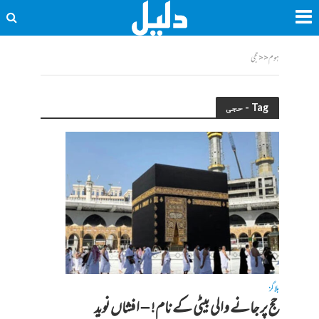
ہوم
<<
حجی
Tag - حجی
بلاگز
حج پر جانے والی بیٹی کے نام! – افشاں نوید