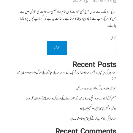
10/15/2016
تبصرہ لکھیے
امریکہ وہ ملک ہے جہاں آج بھی عورت اس نام نہاد جنسی مساوات کی تلاش میں ہے
جس کا امریکہ سب سے زیادہ پروپیگنڈہ کرتا ہے۔ حالت یہ ہے کہ اگر ٹاپ لیول پر دیکھا
جائے...
تلاش
تلاش
Recent Posts
احراریوں کی عیاشیاں : مجلس احرار اور خاکسار تحریک کے سربراہوں کی عیاشیوں کی المناک داستان – عرفان علی
عزیز
موبائل فون اور بزرگ والدین- بریرہ صدیقی
مسلم کش فسادات نہرو، پٹیل اور گاندھی کے متضاد رویوں کی درد ناک داستان (2)- عرفان علی عزیز
وہ کل جو کبھی آیا ہی نہیں – نعیم اللہ باجوہ
اللہ تعالیٰ کی پناہ طلب کرنے کی جامع دعا – محمد عدنان
Recent Comments