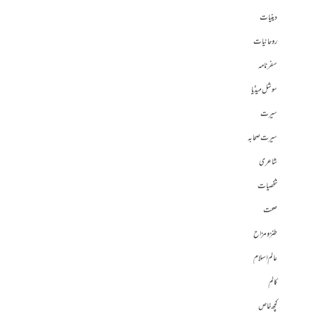
دینیات
روحانیات
سفرنامہ
سوشل میڈیا
سیرت
سیرت صحابہ
شاعری
شخصیات
صحت
طنز و مزاح
عالم اسلام
کالم
کچھ خاص