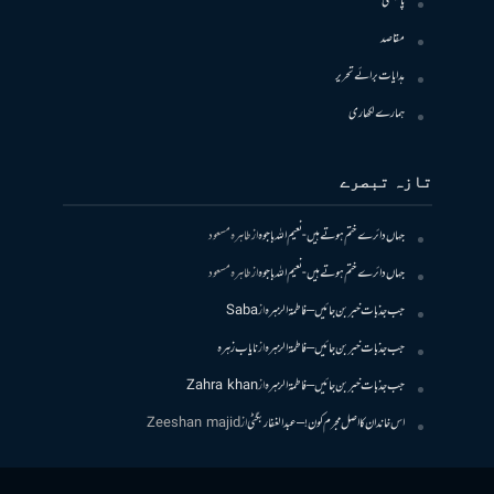
پالیسی
مقاصد
ہدایات برائے تحریر
ہمارے لکھاری
تازہ تبصرے
جہاں دائرے ختم ہوتے ہیں- نعیم اللہ باجوہ
از
طاہرہ مسعود
جہاں دائرے ختم ہوتے ہیں- نعیم اللہ باجوہ
از
طاہرہ مسعود
جب جذبات خبر بن جائیں – فاطمۃالزہرہ
از
Saba
جب جذبات خبر بن جائیں – فاطمۃالزہرہ
از
نایاب زہرہ
جب جذبات خبر بن جائیں – فاطمۃالزہرہ
از
Zahra khan
اس خاندان کا اصل مجرم کون! – عبدالغفار بگٹی
از
Zeeshan majid