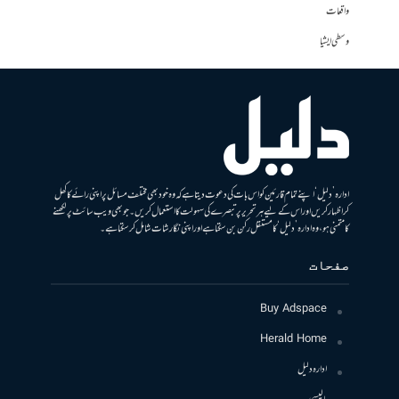
واقعات
وسطی ایشیا
ادارہ ’دلیل‘ اپنے تمام قارئین کو اس بات کی دعوت دیتا ہے کہ وہ خود بھی مختلف مسائل پر اپنی رائے کا کھل
کر اظہار کریں اور اس کے لیے ہر تحریر پر تبصرے کی سہولت کا استعمال کریں۔ جو بھی ویب سائٹ پر لکھنے
کا متمنی ہو، وہ ادارہ ’دلیل‘ کا مستقل رکن بن سکتا ہے اور اپنی نگارشات شامل کرسکتا ہے۔
صفحات
Buy Adspace
Herald Home
ادارہ دلیل