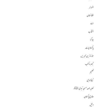
افسانہ
افغانستان
الحاد
انتخاب
بلاگز
پاکستانیات
تازہ ترین خبریں
تبصرہ کتب
تعلیم
ٹیکنالوجی
خطبہ جمعہ مسجد نبوی ﷺ
دفاع پاکستان
دلیل