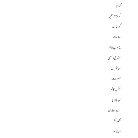
کہانی
گوشہ خواتین
گوشہ ہند
مباحث
مذاہب عالم
مشرق وسطی
معاشرت
معلومات
منتخب کالم
میڈیا واچ
نئے لکھاری
نقطہ نظر
ہیڈلائنز