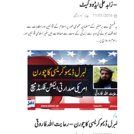
– زاہد علی ایڈووکیٹ
11/01/2016
تبصرہ لکھیے
بدقسمتی سے برصغیر کے مسلمان عمومی طور پر اسلام کے قوانین اور احکامات سے
ناواقف ہونے کی وجہ سے زندگی کے بہت سے معاملات میں غیر اسلامی قوانین اور
رسوم و رواج پر...
بلاگز
لبرل ڈیموکریسی کا چورن – رعایت اللہ فاروقی