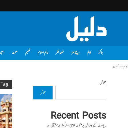
بلاگز
کالم
ہیڈلائنز
نقطہ نظر
عالم اسلام
تعلیم
صحت
اسپو
ہوم
<<
جمعیت
تلاش
Tag - جمعیت
تلاش
Recent Posts
ریاست کے وسائل پر ملکیت کا حق – ڈاکٹر محمد مشتاق احمد