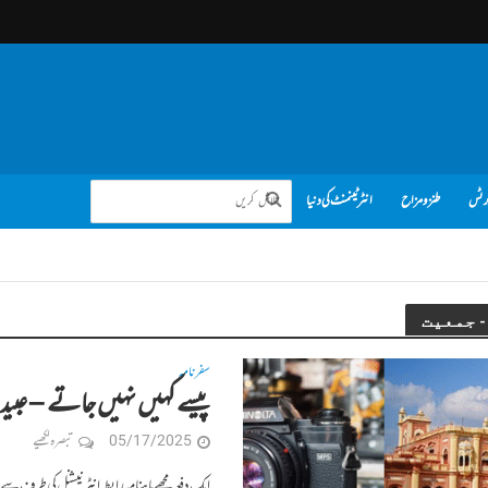
رٹس
طنز و مزاح
انٹرٹینمنٹ کی دنیا
سفرنامہ
پیسے کہیں نہیں جاتے – عبیدال
05/17/2025
تبصرہ لکھیے
ایک دفعہ مجھے ماہنامہ رابطہ انٹرنیشنل کی طرف سے 