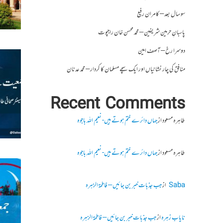
سو سال بعد – کامران رفیع
پاسبانِ حرمین شریفین – محمد محسن خان راجپوت
دوسرا رخ – آصف امین
منافق کی چار نشانیاں اور ایک سچے مسلمان کا کردار – محمد عدنان
Recent Comments
طاہرہ مسعود
از
جہاں دائرے ختم ہوتے ہیں- نعیم اللہ باجوہ
طاہرہ مسعود
از
جہاں دائرے ختم ہوتے ہیں- نعیم اللہ باجوہ
Saba
از
جب جذبات خبر بن جائیں – فاطمۃالزہرہ
نایاب زہرہ
از
جب جذبات خبر بن جائیں – فاطمۃالزہرہ