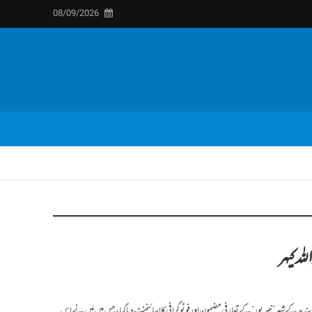
08/09/2026
لہ کیہر
سندھ کے شہر ”خیرپور“ کے تعارفی مضمون اور فوٹوگرافی کا اسائنمنٹ دیا گیا، جس میں مَیں نے اس