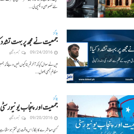
لئے خصوصی دلچسپی لی...
بلاگز
جمعیت نے مجھ پر بہت تشدد 
09/24/2016
تبصرہ لکھیے
میں نے سوال کیا کہ آخر تم بتا کیوں نہیں دیتے کہ ج
مظالم کبھی بھول...
بلاگز
جمعیت اور پنجاب یونیورسٹی –
09/20/2016
تبصرہ لکھیے
کسی معاشرے کا بگاڑ اس وقت ہی ختم ہو سکتا ہے جب ا