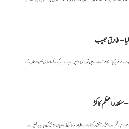
کیا – طارق حبیب
معیت نے تم پر کیا ”مظالم“ ڈھائے ہیں تو وہ بولا: ”میں اپنے اوپر کیے گئے اسلامی جمعیت طلبہ کے
 سکندر اعظم کاکڑ
ہل قلم اور دانش و بینش رکھنے والے افراد سوسائٹی کی خامیاں حقائق کی بنیاد پر پرکھیں اور