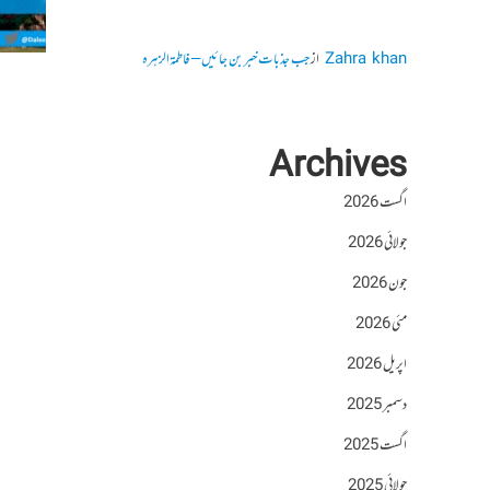
Zahra khan
از
جب جذبات خبر بن جائیں – فاطمۃالزہرہ
Archives
اگست 2026
جولائی 2026
جون 2026
مئی 2026
اپریل 2026
دسمبر 2025
اگست 2025
جولائی 2025