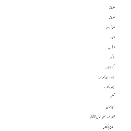
افسانہ
افسانہ
افغانستان
الحاد
انتخاب
بلاگز
پاکستانیات
تازہ ترین خبریں
تبصرہ کتب
تعلیم
ٹیکنالوجی
خطبہ جمعہ مسجد نبوی ﷺ
دفاع پاکستان