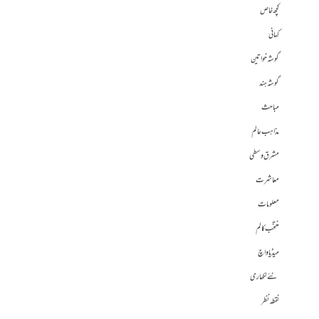
کچھ خاص
کہانی
گوشہ خواتین
گوشہ ہند
مباحث
مذاہب عالم
مشرق وسطی
معاشرت
معلومات
منتخب کالم
میڈیا واچ
نئے لکھاری
نقطہ نظر