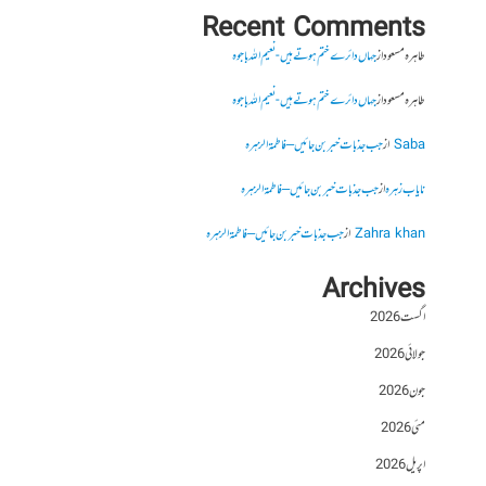
Recent Comments
طاہرہ مسعود
از
جہاں دائرے ختم ہوتے ہیں- نعیم اللہ باجوہ
طاہرہ مسعود
از
جہاں دائرے ختم ہوتے ہیں- نعیم اللہ باجوہ
Saba
از
جب جذبات خبر بن جائیں – فاطمۃالزہرہ
نایاب زہرہ
از
جب جذبات خبر بن جائیں – فاطمۃالزہرہ
Zahra khan
از
جب جذبات خبر بن جائیں – فاطمۃالزہرہ
Archives
اگست 2026
جولائی 2026
جون 2026
مئی 2026
اپریل 2026