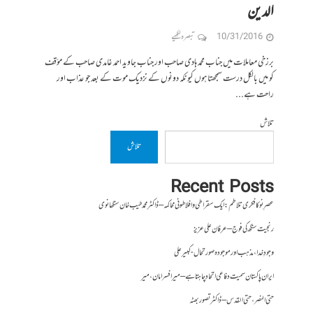
الدین
10/31/2016
تبصرہ لکھیے
برزخی معاملات میں جناب محمد ہادی صاحب اور جناب جاوید احمد غامدی صاحب کے مؤقف
کو میں بالکل درست سمجھتا ہوں کیونکہ دونوں کے نزدیک موت کے بعد جو عذاب اور
راحت ہے...
تلاش
تلاش
Recent Posts
عصرِ نو کا فکری تلاطم: ایک سقراطی و افلاطونی محاکمہ – ڈاکٹر محمد طیب خان سنگھانوی
رنجیت سنگھ کی فوج – عرفان علی عزیز
وجودِ خدا، مذہب اور موجودہ صورتحال- کبیر علی
ایران پاکستان سمیت دفاعی اتحاد چاہتا ہے – میر افسر امان،میر
حتی النصر ، حتی القدس – ڈاکٹر تصور بھٹہ