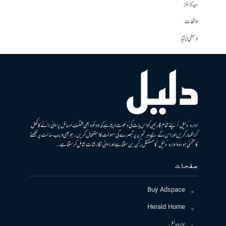
ہیڈلائنز
واقعات
وسطی ایشیا
ادارہ ’دلیل‘ اپنے تمام قارئین کو اس بات کی دعوت دیتا ہے کہ وہ خود بھی مختلف مسائل پر اپنی رائے کا کھل
کر اظہار کریں اور اس کے لیے ہر تحریر پر تبصرے کی سہولت کا استعمال کریں۔ جو بھی ویب سائٹ پر لکھنے
کا متمنی ہو، وہ ادارہ ’دلیل‘ کا مستقل رکن بن سکتا ہے اور اپنی نگارشات شامل کرسکتا ہے۔
صفحات
Buy Adspace
Herald Home
ادارہ دلیل