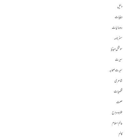
دلیل
دینیات
روحانیات
سفرنامہ
سوشل میڈیا
سیرت
سیرت صحابہ
شاعری
شخصیات
صحت
طنز و مزاح
عالم اسلام
کالم