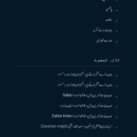
پالیسی
مقاصد
ہدایات برائے تحریر
ہمارے لکھاری
تازہ تبصرے
جہاں دائرے ختم ہوتے ہیں- نعیم اللہ باجوہ
از
طاہرہ مسعود
جہاں دائرے ختم ہوتے ہیں- نعیم اللہ باجوہ
از
طاہرہ مسعود
جب جذبات خبر بن جائیں – فاطمۃالزہرہ
از
Saba
جب جذبات خبر بن جائیں – فاطمۃالزہرہ
از
نایاب زہرہ
جب جذبات خبر بن جائیں – فاطمۃالزہرہ
از
Zahra khan
اس خاندان کا اصل مجرم کون! – عبدالغفار بگٹی
از
Zeeshan majid