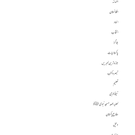
افسانہ
افغانستان
الحاد
انتخاب
بلاگز
پاکستانیات
تازہ ترین خبریں
تبصرہ کتب
تعلیم
ٹیکنالوجی
خطبہ جمعہ مسجد نبوی ﷺ
دفاع پاکستان
دلیل