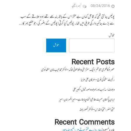
08/24/2016
تبصرہ لکھیے
پولیس جانتی تھی کہ قاتل کہاں ہے مگر اس کے ہاتھ بندھے تھے! وہ علاقے کے سب
سے بڑے جاگیردار کی حویلی میں تھا۔ پولیس کیا کرتی! پولیس کے افسر کی، جو ضلع بھر کا...
تلاش
تلاش
Recent Posts
عصرِ نو کا فکری تلاطم: ایک سقراطی و افلاطونی محاکمہ – ڈاکٹر محمد طیب خان سنگھانوی
رنجیت سنگھ کی فوج – عرفان علی عزیز
وجودِ خدا، مذہب اور موجودہ صورتحال- کبیر علی
ایران پاکستان سمیت دفاعی اتحاد چاہتا ہے – میر افسر امان،میر
حتی النصر ، حتی القدس – ڈاکٹر تصور بھٹہ
Recent Comments
طاہرہ مسعود
از
جہاں دائرے ختم ہوتے ہیں- نعیم اللہ باجوہ