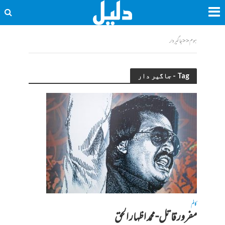
ہوم
<<
جاگیر دار
Tag - جاگیر دار
کالم
مفرور قاتل-محمد اظہار الحق