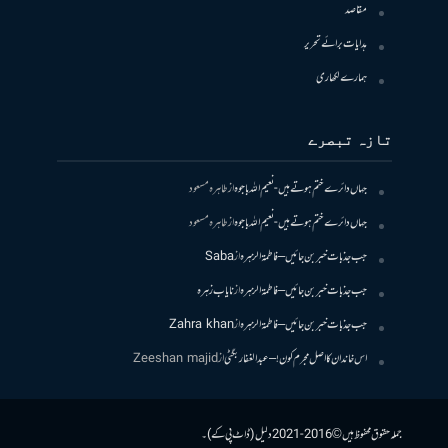
مقاصد
ہدایات برائے تحریر
ہمارے لکھاری
تازہ تبصرے
جہاں دائرے ختم ہوتے ہیں- نعیم اللہ باجوہ
از
طاہرہ مسعود
جہاں دائرے ختم ہوتے ہیں- نعیم اللہ باجوہ
از
طاہرہ مسعود
جب جذبات خبر بن جائیں – فاطمۃالزہرہ
از
Saba
جب جذبات خبر بن جائیں – فاطمۃالزہرہ
از
نایاب زہرہ
جب جذبات خبر بن جائیں – فاطمۃالزہرہ
از
Zahra khan
اس خاندان کا اصل مجرم کون! – عبدالغفار بگٹی
از
Zeeshan majid
جملہ حقوق محفوظ ہیں © 2016-2021 دلیل (ڈاٹ پی کے)۔