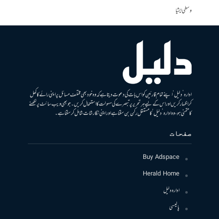
وسطی ایشیا
ادارہ ’دلیل‘ اپنے تمام قارئین کو اس بات کی دعوت دیتا ہے کہ وہ خود بھی مختلف مسائل پر اپنی رائے کا کھل
کر اظہار کریں اور اس کے لیے ہر تحریر پر تبصرے کی سہولت کا استعمال کریں۔ جو بھی ویب سائٹ پر لکھنے
کا متمنی ہو، وہ ادارہ ’دلیل‘ کا مستقل رکن بن سکتا ہے اور اپنی نگارشات شامل کرسکتا ہے۔
صفحات
Buy Adspace
Herald Home
ادارہ دلیل
پالیسی