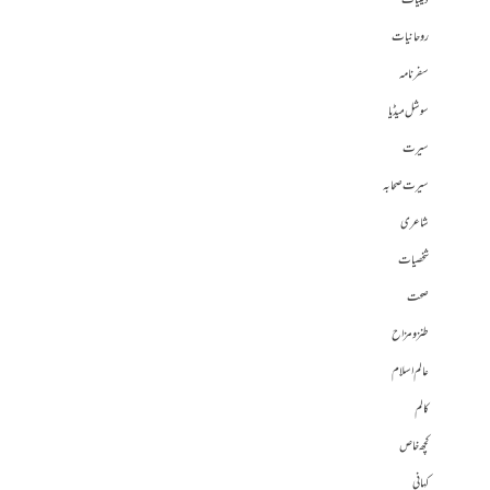
دینیات
روحانیات
سفرنامہ
سوشل میڈیا
سیرت
سیرت صحابہ
شاعری
شخصیات
صحت
طنز و مزاح
عالم اسلام
کالم
کچھ خاص
کہانی