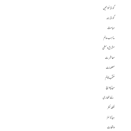
گوشہ خواتین
گوشہ ہند
مباحث
مذاہب عالم
مشرق وسطی
معاشرت
معلومات
منتخب کالم
میڈیا واچ
نئے لکھاری
نقطہ نظر
ہیڈلائنز
واقعات