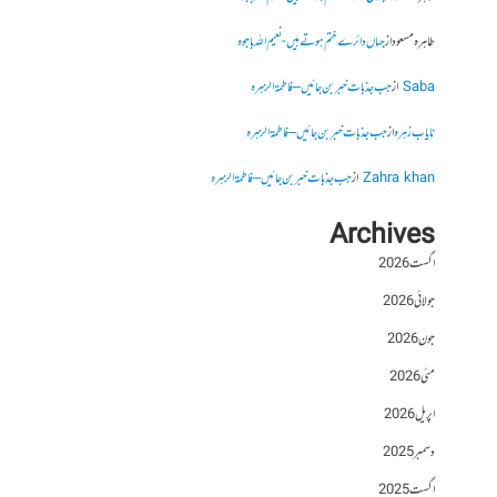
طاہرہ مسعود
از
جہاں دائرے ختم ہوتے ہیں- نعیم اللہ باجوہ
Saba
از
جب جذبات خبر بن جائیں – فاطمۃالزہرہ
نایاب زہرہ
از
جب جذبات خبر بن جائیں – فاطمۃالزہرہ
Zahra khan
از
جب جذبات خبر بن جائیں – فاطمۃالزہرہ
Archives
اگست 2026
جولائی 2026
جون 2026
مئی 2026
اپریل 2026
دسمبر 2025
اگست 2025