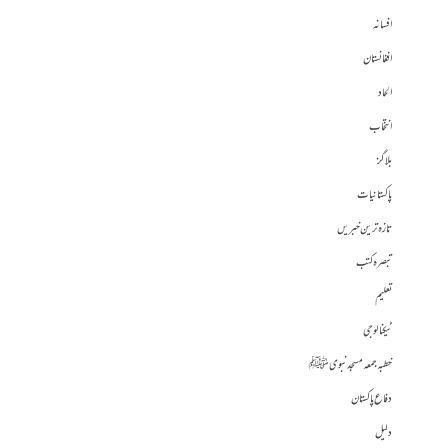
افسانہ
افغانستان
الحاد
انتخاب
بلاگز
پاکستانیات
تازہ ترین خبریں
تبصرہ کتب
تعلیم
ٹیکنالوجی
خطبہ جمعہ مسجد نبوی ﷺ
دفاع پاکستان
دلیل