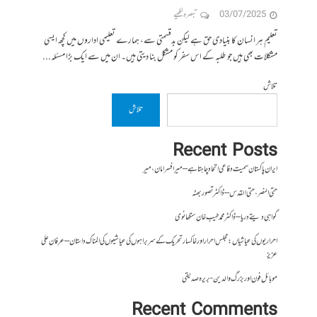
03/07/2025
تبصرہ لکھیے
تعلیم ہر انسان کا بنیادی حق ہے لیکن بدقسمتی سے، ہمارے تعلیمی اداروں میں کچھ ایسی
مشکلات بھی ہیں جو طلبہ کے اس سفر کو مشکل بنا دیتی ہیں۔ ان میں سے ایک بڑا مسئلہ...
تلاش
تلاش
Recent Posts
ایران پاکستان سمیت دفاعی اتحاد چاہتا ہے – میر افسر امان،میر
حتی النصر ، حتی القدس – ڈاکٹر تصور بھٹہ
گواہی دیتے دریا – ڈاکٹر محمد طیب خان سنگھانوی
احراریوں کی عیاشیاں : مجلس احرار اور خاکسار تحریک کے سربراہوں کی عیاشیوں کی المناک داستان – عرفان علی
عزیز
موبائل فون اور بزرگ والدین- بریرہ صدیقی
Recent Comments