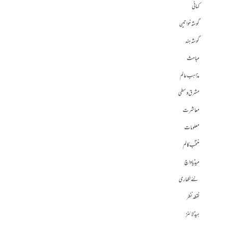
کہانی
گوشہ خواتین
گوشہ ہند
مباحث
مذاہب عالم
مشرق وسطی
معاشرت
معلومات
منتخب کالم
میڈیا واچ
نئے لکھاری
نقطہ نظر
ہیڈلائنز