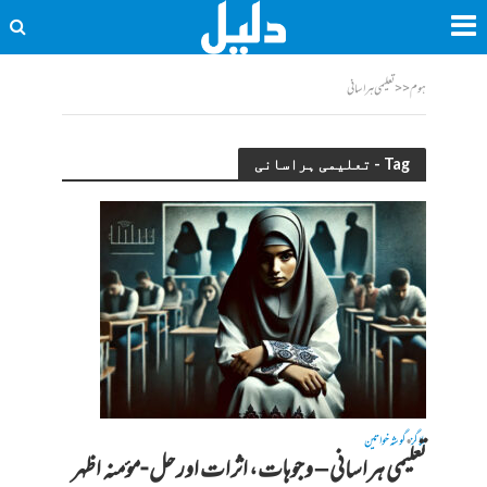
ہوم
<<
تعلیمی ہراسانی
Tag - تعلیمی ہراسانی
بلاگز
گوشہ خواتین
•
تعلیمی ہراسانی– وجوہات، اثرات اور حل -مؤمنہ اظہر