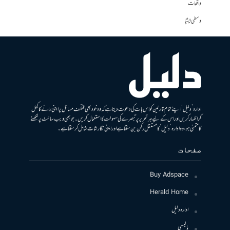
واقعات
وسطی ایشیا
ادارہ ’دلیل‘ اپنے تمام قارئین کو اس بات کی دعوت دیتا ہے کہ وہ خود بھی مختلف مسائل پر اپنی رائے کا کھل
کر اظہار کریں اور اس کے لیے ہر تحریر پر تبصرے کی سہولت کا استعمال کریں۔ جو بھی ویب سائٹ پر لکھنے
کا متمنی ہو، وہ ادارہ ’دلیل‘ کا مستقل رکن بن سکتا ہے اور اپنی نگارشات شامل کرسکتا ہے۔
صفحات
Buy Adspace
Herald Home
ادارہ دلیل
پالیسی