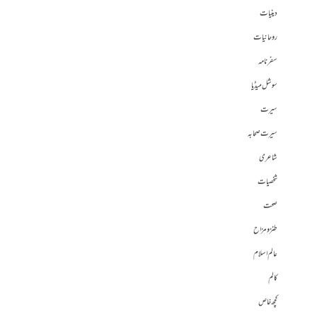
دینیات
روحانیات
سفرنامہ
سوشل میڈیا
سیرت
سیرت صحابہ
شاعری
شخصیات
صحت
طنز و مزاح
عالم اسلام
کالم
کچھ خاص