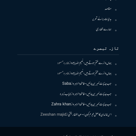
مقاصد
ہدایات برائے تحریر
ہمارے لکھاری
تازہ تبصرے
جہاں دائرے ختم ہوتے ہیں- نعیم اللہ باجوہ
از
طاہرہ مسعود
جہاں دائرے ختم ہوتے ہیں- نعیم اللہ باجوہ
از
طاہرہ مسعود
جب جذبات خبر بن جائیں – فاطمۃالزہرہ
از
Saba
جب جذبات خبر بن جائیں – فاطمۃالزہرہ
از
نایاب زہرہ
جب جذبات خبر بن جائیں – فاطمۃالزہرہ
از
Zahra khan
اس خاندان کا اصل مجرم کون! – عبدالغفار بگٹی
از
Zeeshan majid