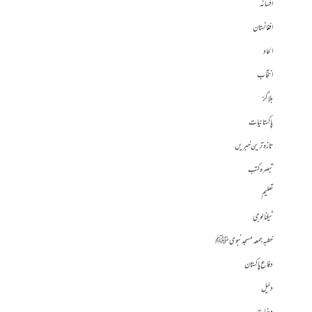
افسانہ
افغانستان
الحاد
انتخاب
بلاگز
پاکستانیات
تازہ ترین خبریں
تبصرہ کتب
تعلیم
ٹیکنالوجی
خطبہ جمعہ مسجد نبوی ﷺ
دفاع پاکستان
دلیل