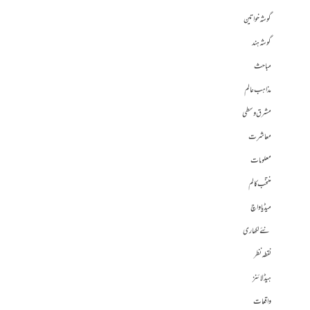
گوشہ خواتین
گوشہ ہند
مباحث
مذاہب عالم
مشرق وسطی
معاشرت
معلومات
منتخب کالم
میڈیا واچ
نئے لکھاری
نقطہ نظر
ہیڈلائنز
واقعات