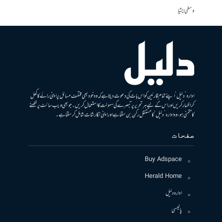
وسطی ایشیا
ادارہ ’دلیل‘ اپنے تمام قارئین کو اس بات کی دعوت دیتا ہے کہ وہ خود بھی مختلف مسائل پر اپنی رائے کا کھل
کر اظہار کریں اور اس کے لیے ہر تحریر پر تبصرے کی سہولت کا استعمال کریں۔ جو بھی ویب سائٹ پر لکھنے
کا متمنی ہو، وہ ادارہ ’دلیل‘ کا مستقل رکن بن سکتا ہے اور اپنی نگارشات شامل کرسکتا ہے۔
صفحات
Buy Adspace
Herald Home
ادارہ دلیل
پالیسی