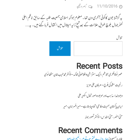
11/10/2016
تبصرہ لکھیے
یہ گزشتہ جون کاکوئی آخری دن تھا۔ معلوم ہواکہ اسلامی جمعیت طلبہ کے سابق ناظم اعلیٰ
ظفرجمال بلوچ طویل علالت کے بعد شیخ زاید اسپتال میں انتقال فرماگئے ہیں۔ یہ...
تلاش
تلاش
Recent Posts
عصرِ نو کا فکری تلاطم: ایک سقراطی و افلاطونی محاکمہ – ڈاکٹر محمد طیب خان سنگھانوی
رنجیت سنگھ کی فوج – عرفان علی عزیز
وجودِ خدا، مذہب اور موجودہ صورتحال- کبیر علی
ایران پاکستان سمیت دفاعی اتحاد چاہتا ہے – میر افسر امان،میر
حتی النصر ، حتی القدس – ڈاکٹر تصور بھٹہ
Recent Comments
طاہرہ مسعود
از
جہاں دائرے ختم ہوتے ہیں- نعیم اللہ باجوہ