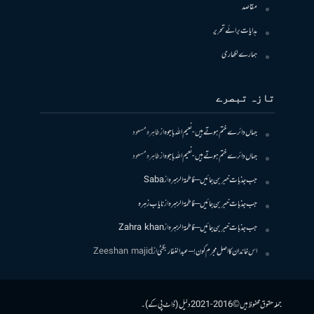
مقاصد
ہدایات برائے تحریر
ہمارے لکھاری
تازہ تبصرے
جہاں دائرے ختم ہوتے ہیں- نعیم اللہ باجوہ
از
طاہرہ مسعود
جہاں دائرے ختم ہوتے ہیں- نعیم اللہ باجوہ
از
طاہرہ مسعود
جب جذبات خبر بن جائیں – فاطمۃالزہرہ
از
Saba
جب جذبات خبر بن جائیں – فاطمۃالزہرہ
از
نایاب زہرہ
جب جذبات خبر بن جائیں – فاطمۃالزہرہ
از
Zahra khan
اس خاندان کا اصل مجرم کون! – عبدالغفار بگٹی
از
Zeeshan majid
جملہ حقوق محفوظ ہیں © 2016-2021 دلیل (ڈاٹ پی کے)۔