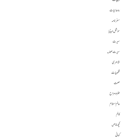
دینیات
روحانیات
سفرنامہ
سوشل میڈیا
سیرت
سیرت صحابہ
شاعری
شخصیات
صحت
طنز و مزاح
عالم اسلام
کالم
کچھ خاص
کہانی