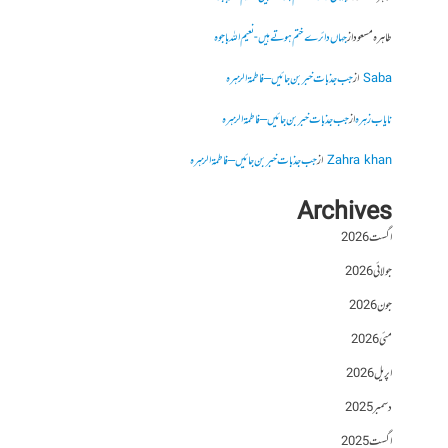
طاہرہ مسعود
از
جہاں دائرے ختم ہوتے ہیں- نعیم اللہ باجوہ
Saba
از
جب جذبات خبر بن جائیں – فاطمۃالزہرہ
نایاب زہرہ
از
جب جذبات خبر بن جائیں – فاطمۃالزہرہ
Zahra khan
از
جب جذبات خبر بن جائیں – فاطمۃالزہرہ
Archives
اگست 2026
جولائی 2026
جون 2026
مئی 2026
اپریل 2026
دسمبر 2025
اگست 2025