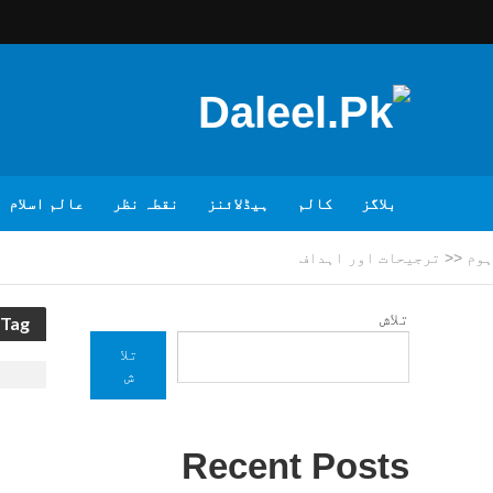
بلاگز
کالم
ہیڈلائنز
نقطہ نظر
عالم اسلام
ہوم
<<
ترجیحات اور اہداف
تلاش
Tag - ترجیحات اور اہداف
تلا
ش
Recent Posts