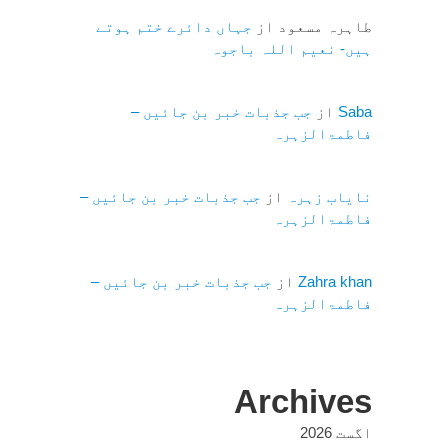
طاہرہ مسعود
از
جہاں دائرے ختم ہوتے
ہیں- نعیم اللہ باجوہ
Saba
از
جب جذبات خبر بن جائیں –
فاطمۃالزہرہ
نایاب زہرہ
از
جب جذبات خبر بن جائیں –
فاطمۃالزہرہ
Zahra khan
از
جب جذبات خبر بن جائیں –
فاطمۃالزہرہ
Archives
اگست 2026