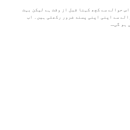
اس حوالے سے کچھ کہنا قبل از وقت ہے لیکن بہت
الے سے اپنی اپنی پسند ضرور رکھتی ہیں۔ اب
ہو گی...