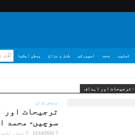
تعلیم
صحت
اسپورٹس
طنز و مزاح
وسطی ایشیا
منتخب کالم
ترجیحات اور ا
سوچیں- محمد ا
11/14/2022
تبصرہ لکھیے