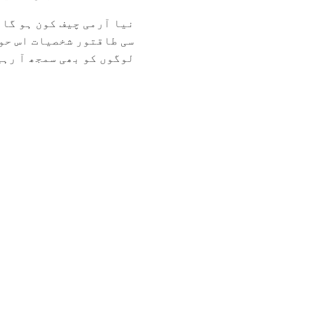
نیا آرمی چیف کون ہو گا 
سی طاقتور شخصیات اس حو
لوگوں کو بھی سمجھ آ رہی 