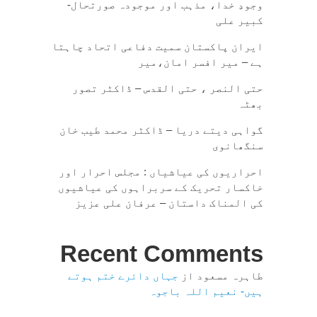
وجودِ خدا، مذہب اور موجودہ صورتحال-
کبیر علی
ایران پاکستان سمیت دفاعی اتحاد چاہتا
ہے – میر افسر امان،میر
حتی النصر ، حتی القدس – ڈاکٹر تصور
بھٹہ
گواہی دیتے دریا – ڈاکٹر محمد طیب خان
سنگھانوی
احراریوں کی عیاشیاں : مجلس احرار اور
خاکسار تحریک کے سربراہوں کی عیاشیوں
کی المناک داستان – عرفان علی عزیز
Recent Comments
طاہرہ مسعود
از
جہاں دائرے ختم ہوتے
ہیں- نعیم اللہ باجوہ