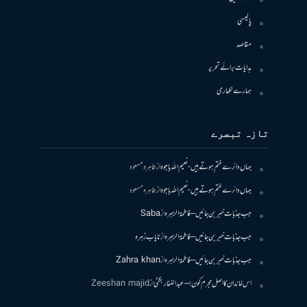
پالیسی
مقاصد
ہدایات برائے تحریر
ہمارے لکھاری
تازہ تبصرے
جہاں دائرے ختم ہوتے ہیں- نعیم اللہ باجوہ
از
طاہرہ مسعود
جہاں دائرے ختم ہوتے ہیں- نعیم اللہ باجوہ
از
طاہرہ مسعود
جب جذبات خبر بن جائیں – فاطمۃالزہرہ
از
Saba
جب جذبات خبر بن جائیں – فاطمۃالزہرہ
از
نایاب زہرہ
جب جذبات خبر بن جائیں – فاطمۃالزہرہ
از
Zahra khan
اس خاندان کا اصل مجرم کون! – عبدالغفار بگٹی
از
Zeeshan majid