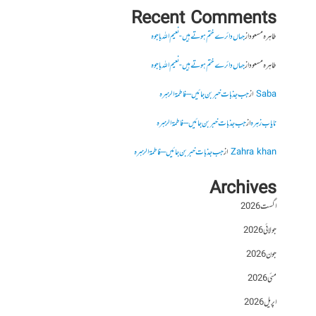
Recent Comments
طاہرہ مسعود
از
جہاں دائرے ختم ہوتے ہیں- نعیم اللہ باجوہ
طاہرہ مسعود
از
جہاں دائرے ختم ہوتے ہیں- نعیم اللہ باجوہ
Saba
از
جب جذبات خبر بن جائیں – فاطمۃالزہرہ
نایاب زہرہ
از
جب جذبات خبر بن جائیں – فاطمۃالزہرہ
Zahra khan
از
جب جذبات خبر بن جائیں – فاطمۃالزہرہ
Archives
اگست 2026
جولائی 2026
جون 2026
مئی 2026
اپریل 2026