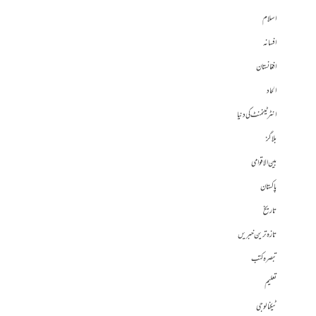
اسلام
افسانہ
افغانستان
الحاد
انٹرٹینمنٹ کی دنیا
بلاگز
بین الاقوامی
پاکستان
تاریخ
تازہ ترین خبریں
تبصرہ کتب
تعلیم
ٹیکنالوجی