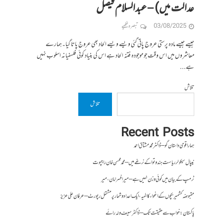
عدالت میں) – عبدالسلام فیصل
03/08/2025
تبصرہ لکھیے
جیسے جیسے مادہ پرستی عروج پاتی گئی ویسے ویسے الحاد بھی عروج پاتا گیا۔ہمارے
معاشروں میں اس وقت جو موجودہ فتنہ الحاد ہے اس کی بنیاد کوئی فلسفیانہ اسلوب نہیں
ہے...
تلاش
تلاش
Recent Posts
ہمارا قومی داستان گو – ڈاکٹر محمد مشتاق احمد
نیپال سیکولر ریاست ہندوتوا کے نرغے میں – محمد محسن خان راجپوت
ٹرمپ کے بیان میں کوئی وزن نہیں ہے – میر افسرامان،میر
مقبوضہ کشمیر بچوں کے اغواء کا المیہ، ایک اعداد و شمار پر مشتمل رپورٹ – عرفان علی عزیز
پاکستان : خواب سے حقیقت تک – ڈاکٹر سیف ولہ رائے