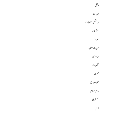
دلیل
دینیات
سائنسی معلومات
سفرنامہ
سیرت
سیرت صحابہ
شاعری
شخصیات
صحت
طنز و مزاح
عالم اسلام
عسکری
کالم