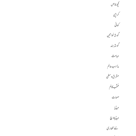
کچھ خاص
کراچی
کہانی
گوشہ خواتین
گوشہ ہند
مباحث
مذاہب عالم
مشرق وسطی
منتخب کالم
مہمات
میڈیا
میڈیا واچ
نئے لکھاری