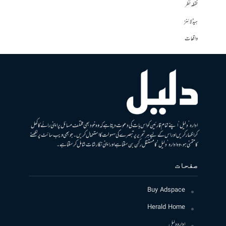
نقطہ نظر
ہیڈلائنز
واقعات
ادارہ ’دلیل‘ اپنے تمام قارئین کو اس بات کی دعوت دیتا ہے کہ وہ خود بھی مختلف مسائل پر اپنی رائے کا کھل
کر اظہار کریں اور اس کے لیے ہر تحریر پر تبصرے کی سہولت کا استعمال کریں۔ جو بھی ویب سائٹ پر لکھنے
کا متمنی ہو، وہ ادارہ ’دلیل‘ کا مستقل رکن بن سکتا ہے اور اپنی نگارشات شامل کرسکتا ہے۔
صفحات
Buy Adspace
Herald Home
ادارہ دلیل