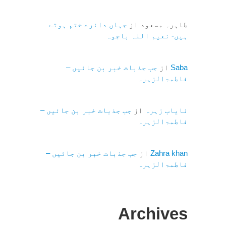
طاہرہ مسعود
از
جہاں دائرے ختم ہوتے
ہیں- نعیم اللہ باجوہ
Saba
از
جب جذبات خبر بن جائیں –
فاطمۃالزہرہ
نایاب زہرہ
از
جب جذبات خبر بن جائیں –
فاطمۃالزہرہ
Zahra khan
از
جب جذبات خبر بن جائیں –
فاطمۃالزہرہ
Archives