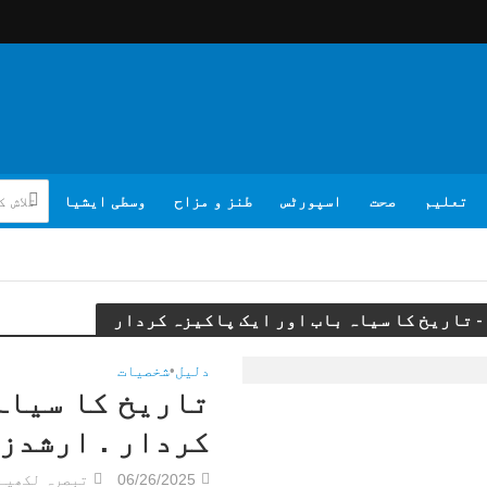
تعلیم
صحت
اسپورٹس
طنز و مزاح
وسطی ایشیا
ر
دلیل
•
شخصیات
تاریخ کا سیاہ
کردار . ارشدز
06/26/2025
تبصرہ لکھیے