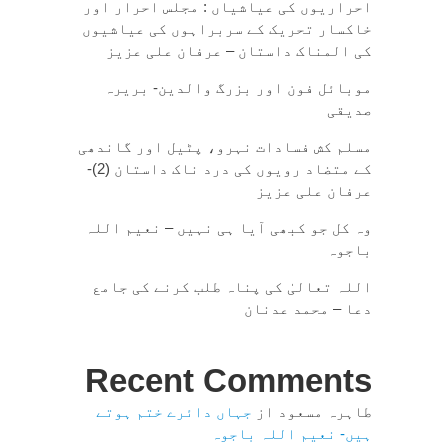
احراریوں کی عیاشیاں : مجلس احرار اور
خاکسار تحریک کے سربراہوں کی عیاشیوں
کی المناک داستان – عرفان علی عزیز
موبائل فون اور بزرگ والدین- بریرہ
صدیقی
مسلم کش فسادات نہرو، پٹیل اور گاندھی
کے متضاد رویوں کی درد ناک داستان (2)-
عرفان علی عزیز
وہ کل جو کبھی آیا ہی نہیں – نعیم اللہ
باجوہ
اللہ تعالیٰ کی پناہ طلب کرنے کی جامع
دعا – محمد عدنان
Recent Comments
طاہرہ مسعود
از
جہاں دائرے ختم ہوتے
ہیں- نعیم اللہ باجوہ