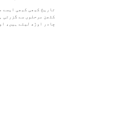
تاریخ کبھی کبھی ایسے م
کٹھن مرحلوں سے گزرتی ہ
چادر اوڑھ لیتے ہیں، اور