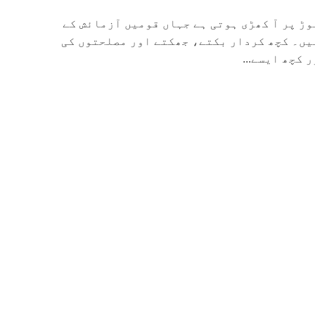
وڑ پر آ کھڑی ہوتی ہے جہاں قومیں آزمائش کے
یں۔ کچھ کردار بکتے، جھکتے اور مصلحتوں کی
 کچھ ایسے...