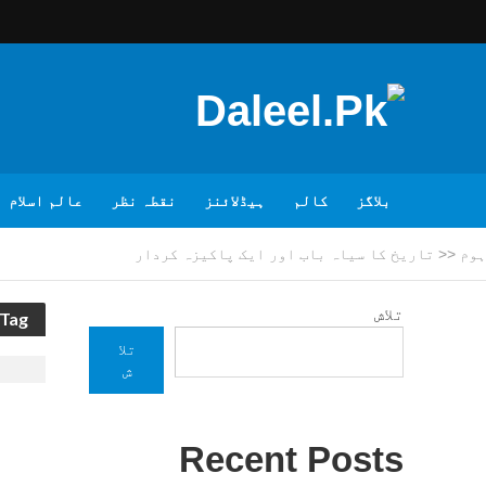
بلاگز
کالم
ہیڈلائنز
نقطہ نظر
عالم اسلام
ہوم
<<
تاریخ کا سیاہ باب اور ایک پاکیزہ کردار
تلاش
Tag - تاریخ کا سیاہ باب اور ایک پاکیزہ کردا
تلا
ش
Recent Posts