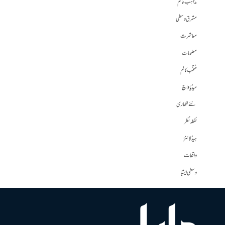
مذاہب عالم
مشرق وسطی
معاشرت
معلومات
منتخب کالم
میڈیا واچ
نئے لکھاری
نقطہ نظر
ہیڈلائنز
واقعات
وسطی ایشیا