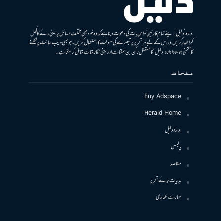
ادارہ ’دلیل‘ اپنے تمام قارئین کو اس بات کی دعوت دیتا ہے کہ وہ خود بھی مختلف مسائل پر اپنی رائے کا کھل
کر اظہار کریں اور اس کے لیے ہر تحریر پر تبصرے کی سہولت کا استعمال کریں۔ جو بھی ویب سائٹ پر لکھنے
کا متمنی ہو، وہ ادارہ ’دلیل‘ کا مستقل رکن بن سکتا ہے اور اپنی نگارشات شامل کرسکتا ہے۔
صفحات
Buy Adspace
Herald Home
ادارہ دلیل
پالیسی
مقاصد
ہدایات برائے تحریر
ہمارے لکھاری