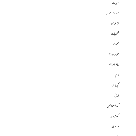
سیرت
سیرت صحابہ
شاعری
شخصیات
صحت
طنز و مزاح
عالم اسلام
کالم
کچھ خاص
کہانی
گوشہ خواتین
گوشہ ہند
مباحث