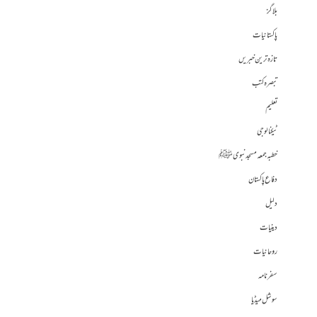
بلاگز
پاکستانیات
تازہ ترین خبریں
تبصرہ کتب
تعلیم
ٹیکنالوجی
خطبہ جمعہ مسجد نبوی ﷺ
دفاع پاکستان
دلیل
دینیات
روحانیات
سفرنامہ
سوشل میڈیا