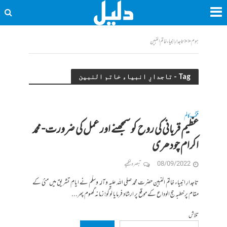
ہوم
<<
تاجدارِ انبیاء خاتم النبین
Tag - تاجدارِ انبیاء خاتم النبین
منتخب کالم
عظیم قربانی کی روح کو سمجھنے اور عمل کی ضرورت- محمد
اکرام چودھری
08/09/2022
تبصرہ لکھیے
تاجدارِ انبیاء خاتم النبین حضرت محمد صلی اللہ علیہ وآلہ وسلّم نے ایامِ تشریق میں منیٰ کے
مقام پر خطبہ حج الوداع کے موقع پر ارشاد فرمایا لوگو! زمانہ گھوم پھر...
تلاش