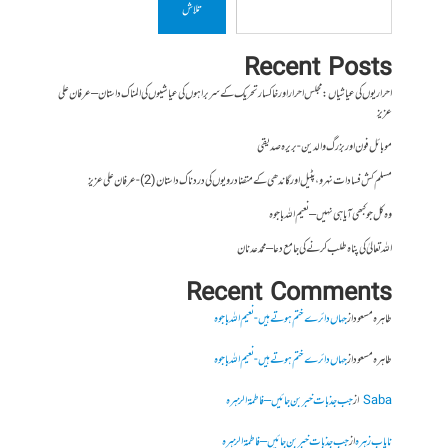
تلاش
Recent Posts
احراریوں کی عیاشیاں : مجلس احرار اور خاکسار تحریک کے سربراہوں کی عیاشیوں کی المناک داستان – عرفان علی
عزیز
موبائل فون اور بزرگ والدین- بریرہ صدیقی
مسلم کش فسادات نہرو، پٹیل اور گاندھی کے متضاد رویوں کی درد ناک داستان (2)- عرفان علی عزیز
وہ کل جو کبھی آیا ہی نہیں – نعیم اللہ باجوہ
اللہ تعالیٰ کی پناہ طلب کرنے کی جامع دعا – محمد عدنان
Recent Comments
طاہرہ مسعود
از
جہاں دائرے ختم ہوتے ہیں- نعیم اللہ باجوہ
طاہرہ مسعود
از
جہاں دائرے ختم ہوتے ہیں- نعیم اللہ باجوہ
Saba
از
جب جذبات خبر بن جائیں – فاطمۃالزہرہ
نایاب زہرہ
از
جب جذبات خبر بن جائیں – فاطمۃالزہرہ