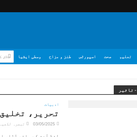
تعلیم
صحت
اسپورٹس
طنز و مزاح
وسطی ایشیا
ادبیات
تحریر، تخلیق 
03/05/2025
تبصرہ لکھیے
لفظ آدم کے ساتھ جُڑا، او