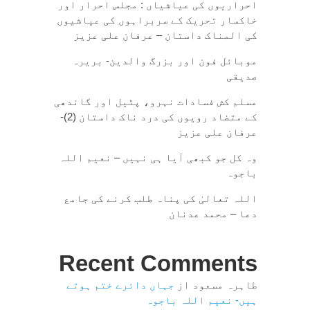
احراریوں کی عیاشیاں : مجلس احرار اور
خاکسار تحریک کے سربراہوں کی عیاشیوں
کی المناک داستان – عرفان علی عزیز
موبائل فون اور بزرگ والدین- بریرہ
صدیقی
مسلم کش فسادات نہرو، پٹیل اور گاندھی
کے متضاد رویوں کی درد ناک داستان (2)-
عرفان علی عزیز
وہ کل جو کبھی آیا ہی نہیں – نعیم اللہ
باجوہ
اللہ تعالیٰ کی پناہ طلب کرنے کی جامع
دعا – محمد عدنان
Recent Comments
طاہرہ مسعود
از
جہاں دائرے ختم ہوتے
ہیں- نعیم اللہ باجوہ