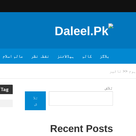
بلاگز
کالم
ہیڈلائنز
نقطہ نظر
عالم اسلام
ہوم
<<
تاثیر
تلاش
Tag - تاثیر
تلا
ش
Recent Posts