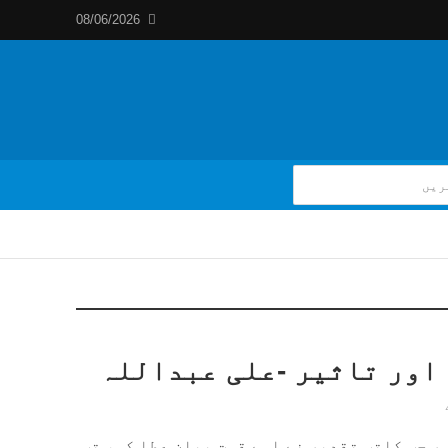
08/06/2026
اور تاثیر -علی عبداللہ
ر جب کاتبِ تقدیر نے اسے قوتِ بیان عطا کی، تب