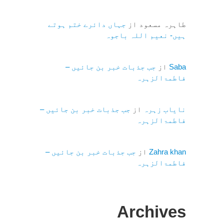
طاہرہ مسعود
از
جہاں دائرے ختم ہوتے
ہیں- نعیم اللہ باجوہ
Saba
از
جب جذبات خبر بن جائیں –
فاطمۃالزہرہ
نایاب زہرہ
از
جب جذبات خبر بن جائیں –
فاطمۃالزہرہ
Zahra khan
از
جب جذبات خبر بن جائیں –
فاطمۃالزہرہ
Archives