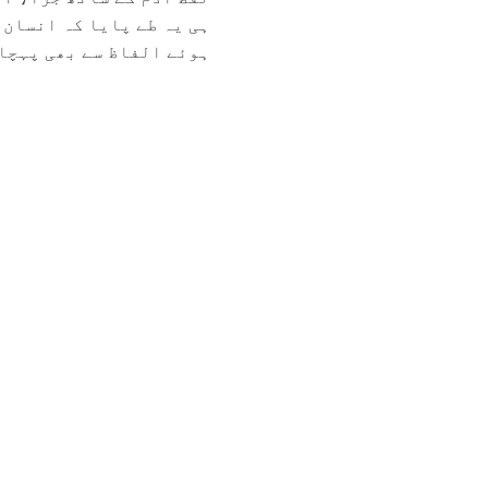
ہی یہ طے پایا کہ انسان 
ہوئے الفاظ سے بھی پہچان