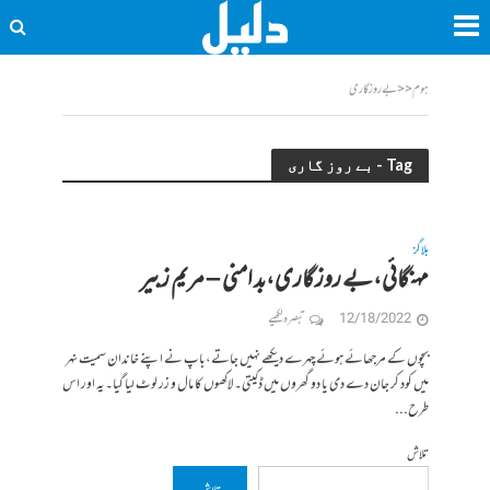
ہوم
<<
بے روز گاری
Tag - بے روز گاری
بلاگز
مہنگائی،بے روز گاری،بد امنی‎‎ – مریم زبیر
12/18/2022
تبصرہ لکھیے
بچوں کے مرجھائے ہوئے چہرے دیکھے نہیں جاتے،باپ نے اپنے خاندان سمیت نہر
میں کود کر جان دے دی یا دو گھروں میں ڈکیتی۔لاکھوں کا مال و زر لوٹ لیا گیا۔یہ اور اس
طرح...
تلاش