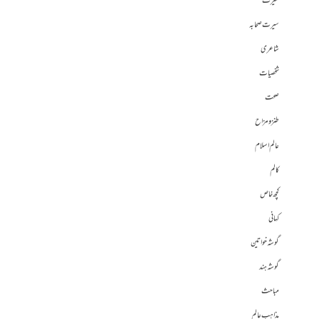
سیرت
سیرت صحابہ
شاعری
شخصیات
صحت
طنز و مزاح
عالم اسلام
کالم
کچھ خاص
کہانی
گوشہ خواتین
گوشہ ہند
مباحث
مذاہب عالم