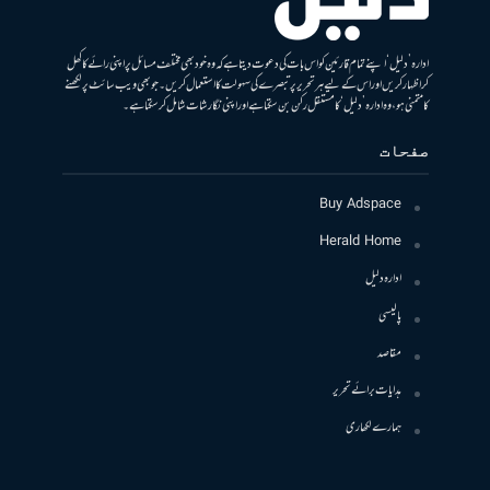
ادارہ ’دلیل‘ اپنے تمام قارئین کو اس بات کی دعوت دیتا ہے کہ وہ خود بھی مختلف مسائل پر اپنی رائے کا کھل
کر اظہار کریں اور اس کے لیے ہر تحریر پر تبصرے کی سہولت کا استعمال کریں۔ جو بھی ویب سائٹ پر لکھنے
کا متمنی ہو، وہ ادارہ ’دلیل‘ کا مستقل رکن بن سکتا ہے اور اپنی نگارشات شامل کرسکتا ہے۔
صفحات
Buy Adspace
Herald Home
ادارہ دلیل
پالیسی
مقاصد
ہدایات برائے تحریر
ہمارے لکھاری