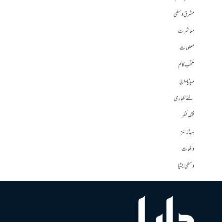
مشرق وسطی
معاشرت
معلومات
منتخب کالم
میڈیا واچ
نئے لکھاری
نقطہ نظر
ہیڈلائنز
واقعات
وسطی ایشیا