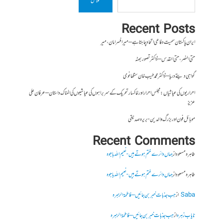
تلاش
Recent Posts
ایران پاکستان سمیت دفاعی اتحاد چاہتا ہے – میر افسر امان،میر
حتی النصر ، حتی القدس – ڈاکٹر تصور بھٹہ
گواہی دیتے دریا – ڈاکٹر محمد طیب خان سنگھانوی
احراریوں کی عیاشیاں : مجلس احرار اور خاکسار تحریک کے سربراہوں کی عیاشیوں کی المناک داستان – عرفان علی
عزیز
موبائل فون اور بزرگ والدین- بریرہ صدیقی
Recent Comments
طاہرہ مسعود
از
جہاں دائرے ختم ہوتے ہیں- نعیم اللہ باجوہ
طاہرہ مسعود
از
جہاں دائرے ختم ہوتے ہیں- نعیم اللہ باجوہ
Saba
از
جب جذبات خبر بن جائیں – فاطمۃالزہرہ
نایاب زہرہ
از
جب جذبات خبر بن جائیں – فاطمۃالزہرہ