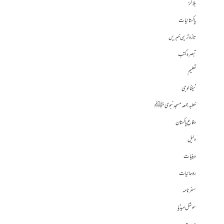
بلاگز
پاکستانیات
تازہ ترین خبریں
تبصرہ کتب
تعلیم
ٹیکنالوجی
خطبہ جمعہ مسجد نبوی ﷺ
دفاع پاکستان
دلیل
دینیات
روحانیات
سفرنامہ
سوشل میڈیا