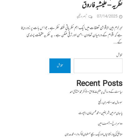
نظریہ – علیشبہ فاروق
07/14/2025
تبصرہ لکھیے
لبرلزم بین الاقوامی تعلقات میں ایک اہم نظریاتی نقطہ نظر ہے۔ جو اس بات پر زور دیتا
ہے کہ اقوام کے درمیان تعاون ،امن اور ترقی ممکن ہے۔ یہ نظریہ حقیقت پسندی
کے...
تلاش
تلاش
Recent Posts
ریاست کے وسائل پر ملکیت کا حق – ڈاکٹر محمد مشتاق احمد
سو سال بعد – کامران رفیع
پاسبانِ حرمین شریفین – محمد محسن خان راجپوت
دوسرا رخ – آصف امین
منافق کی چار نشانیاں اور ایک سچے مسلمان کا کردار – محمد عدنان