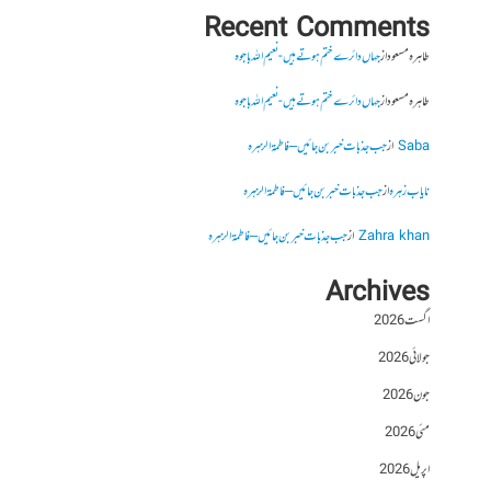
Recent Comments
طاہرہ مسعود
از
جہاں دائرے ختم ہوتے ہیں- نعیم اللہ باجوہ
طاہرہ مسعود
از
جہاں دائرے ختم ہوتے ہیں- نعیم اللہ باجوہ
Saba
از
جب جذبات خبر بن جائیں – فاطمۃالزہرہ
نایاب زہرہ
از
جب جذبات خبر بن جائیں – فاطمۃالزہرہ
Zahra khan
از
جب جذبات خبر بن جائیں – فاطمۃالزہرہ
Archives
اگست 2026
جولائی 2026
جون 2026
مئی 2026
اپریل 2026