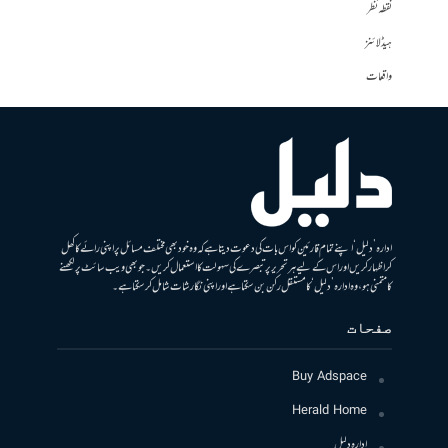
نقطہ نظر
ہیڈلائنز
واقعات
ادارہ ’دلیل‘ اپنے تمام قارئین کو اس بات کی دعوت دیتا ہے کہ وہ خود بھی مختلف مسائل پر اپنی رائے کا کھل
کر اظہار کریں اور اس کے لیے ہر تحریر پر تبصرے کی سہولت کا استعمال کریں۔ جو بھی ویب سائٹ پر لکھنے
کا متمنی ہو، وہ ادارہ ’دلیل‘ کا مستقل رکن بن سکتا ہے اور اپنی نگارشات شامل کرسکتا ہے۔
صفحات
Buy Adspace
Herald Home
ادارہ دلیل