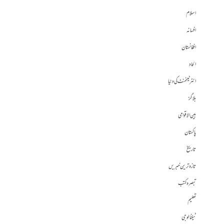
اسلام
افسانہ
افغانستان
الحاد
انٹرٹینمنٹ کی دنیا
بلاگز
بین الاقوامی
پاکستان
تاریخ
تازہ ترین خبریں
تبصرہ کتب
تعلیم
ٹیکنالوجی