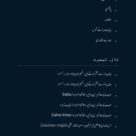
پالیسی
مقاصد
ہدایات برائے تحریر
ہمارے لکھاری
تازہ تبصرے
جہاں دائرے ختم ہوتے ہیں- نعیم اللہ باجوہ
از
طاہرہ مسعود
جہاں دائرے ختم ہوتے ہیں- نعیم اللہ باجوہ
از
طاہرہ مسعود
جب جذبات خبر بن جائیں – فاطمۃالزہرہ
از
Saba
جب جذبات خبر بن جائیں – فاطمۃالزہرہ
از
نایاب زہرہ
جب جذبات خبر بن جائیں – فاطمۃالزہرہ
از
Zahra khan
اس خاندان کا اصل مجرم کون! – عبدالغفار بگٹی
از
Zeeshan majid