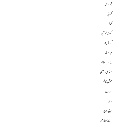
کچھ خاص
کراچی
کہانی
گوشہ خواتین
گوشہ ہند
مباحث
مذاہب عالم
مشرق وسطی
منتخب کالم
مہمات
میڈیا
میڈیا واچ
نئے لکھاری