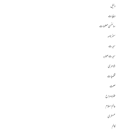
دلیل
دینیات
سائنسی معلومات
سفرنامہ
سیرت
سیرت صحابہ
شاعری
شخصیات
صحت
طنز و مزاح
عالم اسلام
عسکری
کالم