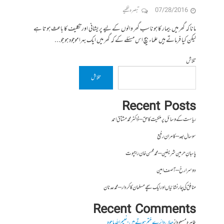
07/28/2016
تبصرہ لکھیے
مانا کہ گھر میں بیمار کا ہونا سب گھر والوں کے لیے پریشانی اور تکلیف کا باعث ہوتا ہے
لیکن کیا فرماتے ہیں علماء بیچ اس مسئلے کے کہ گھر میں ایک بہرا موجود ہو جو...
تلاش
تلاش
Recent Posts
ریاست کے وسائل پر ملکیت کا حق – ڈاکٹر محمد مشتاق احمد
سو سال بعد – کامران رفیع
پاسبانِ حرمین شریفین – محمد محسن خان راجپوت
دوسرا رخ – آصف امین
منافق کی چار نشانیاں اور ایک سچے مسلمان کا کردار – محمد عدنان
Recent Comments
طاہرہ مسعود
از
جہاں دائرے ختم ہوتے ہیں- نعیم اللہ باجوہ