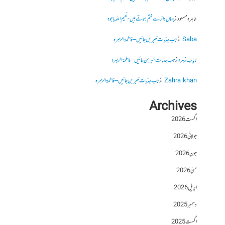
طاہرہ مسعود
از
جہاں دائرے ختم ہوتے ہیں- نعیم اللہ باجوہ
Saba
از
جب جذبات خبر بن جائیں – فاطمۃالزہرہ
نایاب زہرہ
از
جب جذبات خبر بن جائیں – فاطمۃالزہرہ
Zahra khan
از
جب جذبات خبر بن جائیں – فاطمۃالزہرہ
Archives
اگست 2026
جولائی 2026
جون 2026
مئی 2026
اپریل 2026
دسمبر 2025
اگست 2025