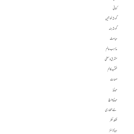
کہانی
گوشہ خواتین
گوشہ ہند
مباحث
مذاہب عالم
مشرق وسطی
منتخب کالم
مہمات
میڈیا
میڈیا واچ
نئے لکھاری
نقطہ نظر
ہیڈلائنز