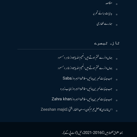
مقاصد
ہدایات برائے تحریر
ہمارے لکھاری
تازہ تبصرے
جہاں دائرے ختم ہوتے ہیں- نعیم اللہ باجوہ
از
طاہرہ مسعود
جہاں دائرے ختم ہوتے ہیں- نعیم اللہ باجوہ
از
طاہرہ مسعود
جب جذبات خبر بن جائیں – فاطمۃالزہرہ
از
Saba
جب جذبات خبر بن جائیں – فاطمۃالزہرہ
از
نایاب زہرہ
جب جذبات خبر بن جائیں – فاطمۃالزہرہ
از
Zahra khan
اس خاندان کا اصل مجرم کون! – عبدالغفار بگٹی
از
Zeeshan majid
جملہ حقوق محفوظ ہیں © 2016-2021 دلیل (ڈاٹ پی کے)۔