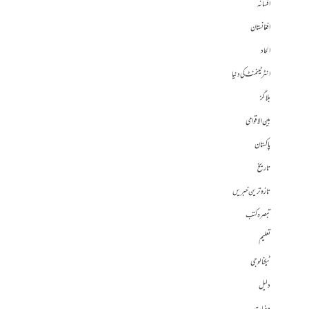
افسانہ
افغانستان
الحاد
انٹرٹینمنٹ کی دنیا
بلاگز
بین الاقوامی
پاکستان
تاریخ
تازہ ترین خبریں
تبصرہ کتب
تعلیم
ٹیکنالوجی
دلیل