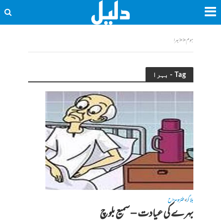
ہوم
<<
بہرا
Tag - بہرا
بلاگز
طنز و مزاح
•
بہرے کی عیادت – سمیع بلوچ