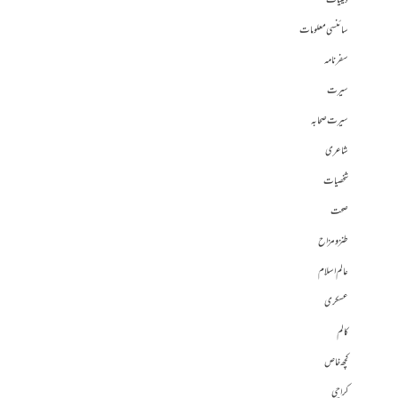
دینیات
سائنسی معلومات
سفرنامہ
سیرت
سیرت صحابہ
شاعری
شخصیات
صحت
طنز و مزاح
عالم اسلام
عسکری
کالم
کچھ خاص
کراچی