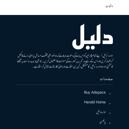
واقعات
ادارہ ’دلیل‘ اپنے تمام قارئین کو اس بات کی دعوت دیتا ہے کہ وہ خود بھی مختلف مسائل پر اپنی رائے کا کھل
کر اظہار کریں اور اس کے لیے ہر تحریر پر تبصرے کی سہولت کا استعمال کریں۔ جو بھی ویب سائٹ پر لکھنے
کا متمنی ہو، وہ ادارہ ’دلیل‘ کا مستقل رکن بن سکتا ہے اور اپنی نگارشات شامل کرسکتا ہے۔
صفحات
Buy Adspace
Herald Home
ادارہ دلیل
پالیسی