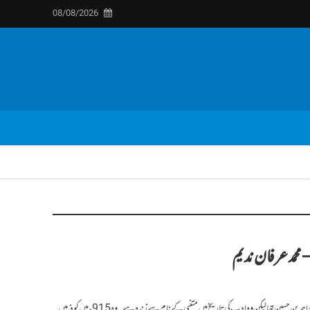
08/08/2026
محمد عرفان ندیم
متنبی عربی شاعری کا اہم نام ہے ، اس کا اصل نام احمد بن حسین تھالیکن وہ ادب کی تاریخ میں متنبی کے نام سے زندہ ہے۔ وہ 915ء میں کوفہ میں