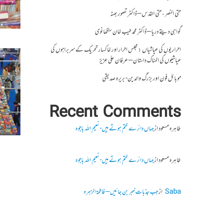
حتی النصر ، حتی القدس – ڈاکٹر تصور بھٹہ
گواہی دیتے دریا – ڈاکٹر محمد طیب خان سنگھانوی
احراریوں کی عیاشیاں : مجلس احرار اور خاکسار تحریک کے سربراہوں کی
عیاشیوں کی المناک داستان – عرفان علی عزیز
موبائل فون اور بزرگ والدین- بریرہ صدیقی
Recent Comments
طاہرہ مسعود
از
جہاں دائرے ختم ہوتے ہیں- نعیم اللہ باجوہ
طاہرہ مسعود
از
جہاں دائرے ختم ہوتے ہیں- نعیم اللہ باجوہ
Saba
از
جب جذبات خبر بن جائیں – فاطمۃالزہرہ