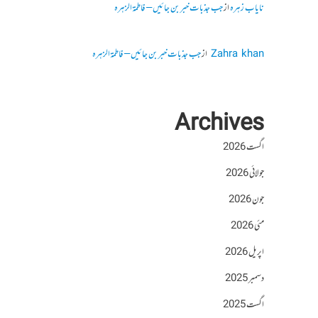
نایاب زہرہ
از
جب جذبات خبر بن جائیں – فاطمۃالزہرہ
Zahra khan
از
جب جذبات خبر بن جائیں – فاطمۃالزہرہ
Archives
اگست 2026
جولائی 2026
جون 2026
مئی 2026
اپریل 2026
دسمبر 2025
اگست 2025