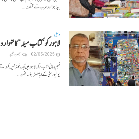
پیدا ہوااورعرب کے مختلف...
دلیل
لاہور کو “کتاب میلہ” کا تہوار
02/05/2025
تبصرہ لکھیے
فہیم بھائی! آپ لوگ لاہور میں بُک فیئر نہیں کر
یونیورسٹی کے ایڈمنسٹریٹو سائنسز...