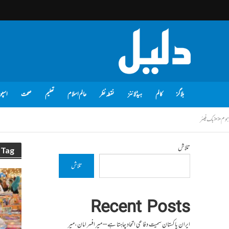
بلاگز
کالم
ہیڈلائنز
نقطہ نظر
عالم اسلام
تعلیم
صحت
اسپو
ہوم
<<
بک فیئر
تلاش
Tag - بک فیئر
تلاش
Recent Posts
ایران پاکستان سمیت دفاعی اتحاد چاہتا ہے – میر افسر امان،میر