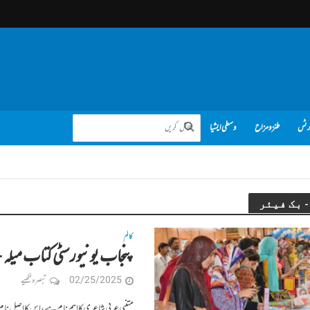
رٹس
طنز و مزاح
وسطی ایشیا
کالم
پنجاب یونیورسٹی کتاب میلہ – 
02/25/2025
تبصرہ لکھیے