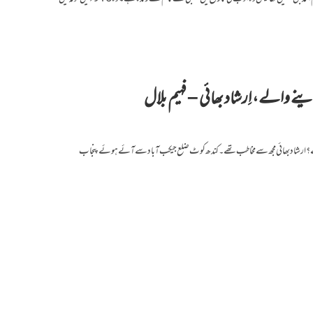
 دینے والے، اِرشاد بھائی – فہیم بلال
واتے؟ ارشاد بھائی مجھ سے مخاطب تھے۔ کندھ کوٹ ضلع جیکب آباد سے آئے ہوئے پنجاب