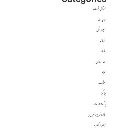
Categories
اختلافی نوٹ
ادبیات
اسپورٹس
افسانہ
افسانہ
افغانستان
الحاد
انتخاب
بلاگز
پاکستانیات
تازہ ترین خبریں
تبصرہ کتب